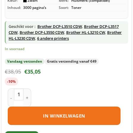
Kleur:
Zwart
Merk:
Huismerk (compatibel)
Inhoud:
3000 pagina’s
Soort:
Toner
Geschikt voor :
Brother DCP-L3510 CDW
,
Brother DCP-L3517
CDW
,
Brother DCP-L3550 CDW
,
Brother HL-L3210 CW
,
Brother
HL-L3230 CDW
,
6 andere printers
In voorraad
Vandaag verzonden
Gratis verzending vanaf €49
€
38,95
€
35,05
-10%
Brother TN-247 toner zwart huismerk aantal
IN WINKELWAGEN