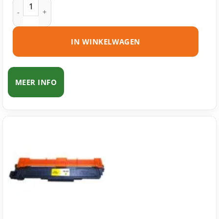
Brother TN-247 toner cyaan huismerk aantal
IN WINKELWAGEN
MEER INFO