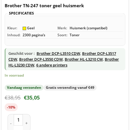
Brother TN-247 toner geel huismerk
SPECIFICATIES
Kleur:
Geel
Merk:
Huismerk (compatibel)
Inhoud:
2300 pagina’s
Soort:
Toner
Geschikt voor :
Brother DCP-L3510 CDW
,
Brother DCP-L3517
CDW
,
Brother DCP-L3550 CDW
,
Brother HL-L3210 CW
,
Brother
HL-L3230 CDW
,
6 andere printers
In voorraad
Vandaag verzonden
Gratis verzending vanaf €49
€
38,95
€
35,05
-10%
Brother TN-247 toner geel huismerk aantal