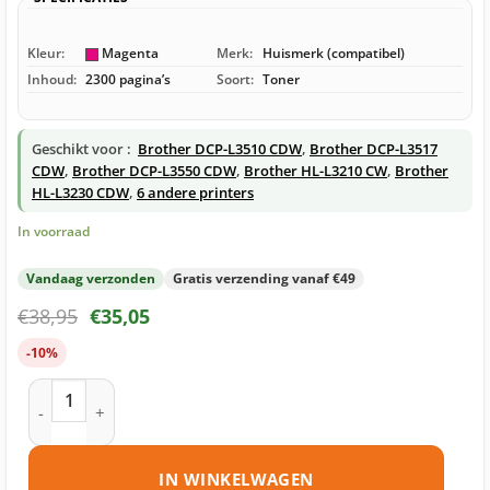
Kleur:
Magenta
Merk:
Huismerk (compatibel)
Inhoud:
2300 pagina’s
Soort:
Toner
Geschikt voor :
Brother DCP-L3510 CDW
,
Brother DCP-L3517
CDW
,
Brother DCP-L3550 CDW
,
Brother HL-L3210 CW
,
Brother
HL-L3230 CDW
,
6 andere printers
In voorraad
Vandaag verzonden
Gratis verzending vanaf €49
€
38,95
€
35,05
-10%
Brother TN-247 toner magenta huismerk aantal
IN WINKELWAGEN