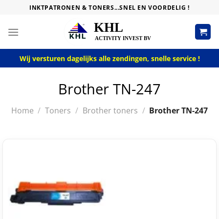
Skip
INKTPATRONEN & TONERS...SNEL EN VOORDELIG !
to
content
Wij versturen dagelijks alle zendingen, snelle service !
Brother TN-247
Home
/
Toners
/
Brother toners
/
Brother TN-247