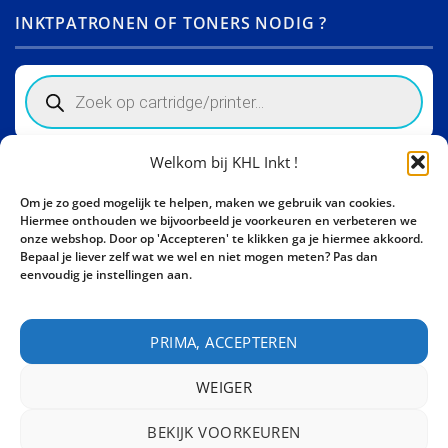
INKTPATRONEN OF TONERS NODIG ?
Products
search
Welkom bij KHL Inkt !
Winkelinformatie
Om je zo goed mogelijk te helpen, maken we gebruik van cookies.
Activity Invest BV - KHL, Kempische Steenweg 274
Hiermee onthouden we bijvoorbeeld je voorkeuren en verbeteren we
3500 Hasselt - België BE0862447190
onze webshop. Door op 'Accepteren' te klikken ga je hiermee akkoord.
Bepaal je liever zelf wat we wel en niet mogen meten? Pas dan
Bel ons nu:
+32 11 261499
eenvoudig je instellingen aan.
E-mail:
sales@khl-inkt.be
PRIMA, ACCEPTEREN
WEIGER
BEKIJK VOORKEUREN