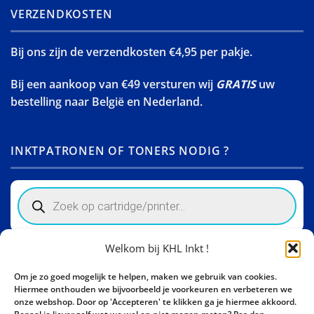
VERZENDKOSTEN
Bij ons zijn de verzendkosten €4,95 per pakje.
Bij een aankoop van €49 versturen wij
GRATIS
uw
bestelling naar België en Nederland.
INKTPATRONEN OF TONERS NODIG ?
Products
search
Welkom bij KHL Inkt !
Winkelinformatie
Om je zo goed mogelijk te helpen, maken we gebruik van cookies.
Activity Invest BV - KHL, Kempische Steenweg 274
Hiermee onthouden we bijvoorbeeld je voorkeuren en verbeteren we
3500 Hasselt - België BE0862447190
onze webshop. Door op 'Accepteren' te klikken ga je hiermee akkoord.