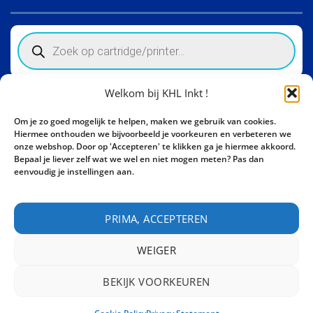
Products
search
Welkom bij KHL Inkt !
Winkelinformatie
Om je zo goed mogelijk te helpen, maken we gebruik van cookies.
Activity Invest BV - KHL, Kempische Steenweg 274
Hiermee onthouden we bijvoorbeeld je voorkeuren en verbeteren we
3500 Hasselt - België BE0862447190
onze webshop. Door op 'Accepteren' te klikken ga je hiermee akkoord.
Bepaal je liever zelf wat we wel en niet mogen meten? Pas dan
Bel ons nu:
+32 11 261499
eenvoudig je instellingen aan.
E-mail:
sales@khl-inkt.be
PRIMA, ACCEPTEREN
WEIGER
BEKIJK VOORKEUREN
CONTACT