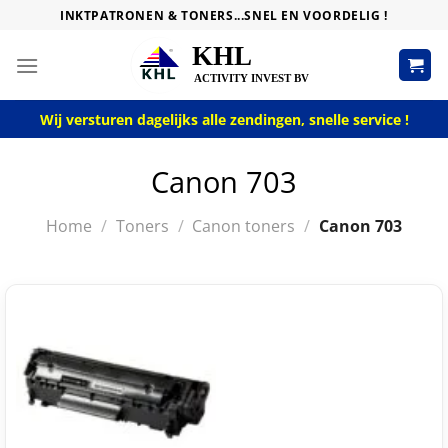
Skip
INKTPATRONEN & TONERS...SNEL EN VOORDELIG !
to
content
Wij versturen dagelijks alle zendingen, snelle service !
Canon 703
Home
/
Toners
/
Canon toners
/
Canon 703