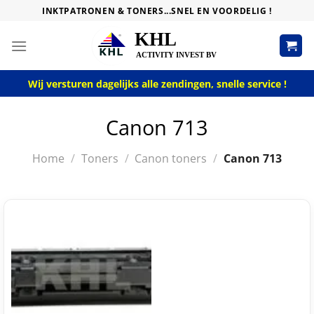
Skip
INKTPATRONEN & TONERS...SNEL EN VOORDELIG !
to
content
Wij versturen dagelijks alle zendingen, snelle service !
Canon 713
Home
/
Toners
/
Canon toners
/
Canon 713