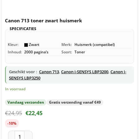
Canon 713 toner zwart huismerk
SPECIFICATIES
Kleur:
Zwart
Merk:
Huismerk (compatibel)
Inhoud:
2000 pagina’s
Soort:
Toner
Geschikt voor :
Canon 713
,
Canon i-SENSYS LBP3200
,
Canon i-
SENSYS LBP3250
In voorraad
Vandaag verzonden
Gratis verzending vanaf €49
€
24,95
€
22,45
-10%
Canon 713 toner zwart huismerk aantal