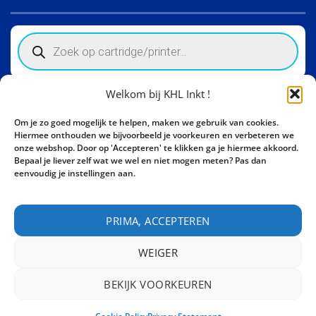
Products
search
Welkom bij KHL Inkt !
Winkelinformatie
Om je zo goed mogelijk te helpen, maken we gebruik van cookies.
Activity Invest BV - KHL, Kempische Steenweg 274
Hiermee onthouden we bijvoorbeeld je voorkeuren en verbeteren we
3500 Hasselt - België BE0862447190
onze webshop. Door op 'Accepteren' te klikken ga je hiermee akkoord.
Bepaal je liever zelf wat we wel en niet mogen meten? Pas dan
Bel ons nu:
+32 11 261499
eenvoudig je instellingen aan.
E-mail:
sales@khl-inkt.be
PRIMA, ACCEPTEREN
WEIGER
BEKIJK VOORKEUREN
CONTACT