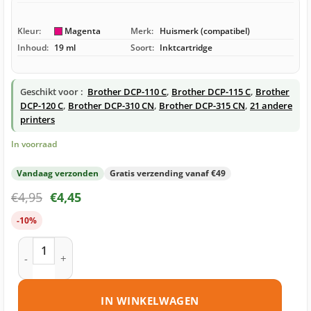
Kleur:
Magenta
Merk:
Huismerk (compatibel)
Inhoud:
19 ml
Soort:
Inktcartridge
Geschikt voor :
Brother DCP-110 C
,
Brother DCP-115 C
,
Brother
DCP-120 C
,
Brother DCP-310 CN
,
Brother DCP-315 CN
,
21 andere
printers
In voorraad
Vandaag verzonden
Gratis verzending vanaf €49
€
4,95
€
4,45
-10%
Brother LC900 M inktcartridge magenta huismerk aantal
IN WINKELWAGEN