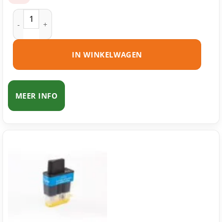
Brother LC900 BK inktcartridge zwart huismerk aantal
IN WINKELWAGEN
MEER INFO