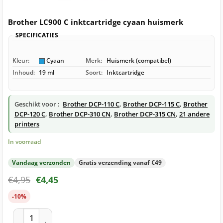
Brother LC900 C inktcartridge cyaan huismerk
SPECIFICATIES
Kleur:
Cyaan
Merk:
Huismerk (compatibel)
Inhoud:
19 ml
Soort:
Inktcartridge
Geschikt voor :
Brother DCP-110 C
,
Brother DCP-115 C
,
Brother
DCP-120 C
,
Brother DCP-310 CN
,
Brother DCP-315 CN
,
21 andere
printers
In voorraad
Vandaag verzonden
Gratis verzending vanaf €49
€
4,95
€
4,45
-10%
Brother LC900 C inktcartridge cyaan huismerk aantal