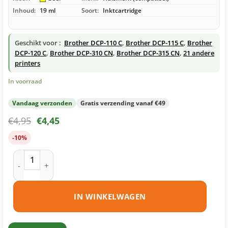
Inhoud:
19 ml
Soort:
Inktcartridge
Geschikt voor :
Brother DCP-110 C
,
Brother DCP-115 C
,
Brother
DCP-120 C
,
Brother DCP-310 CN
,
Brother DCP-315 CN
,
21 andere
printers
In voorraad
Vandaag verzonden
Gratis verzending vanaf €49
€
4,95
€
4,45
-10%
Brother LC900 Y inktcartridge geel huismerk aantal
IN WINKELWAGEN