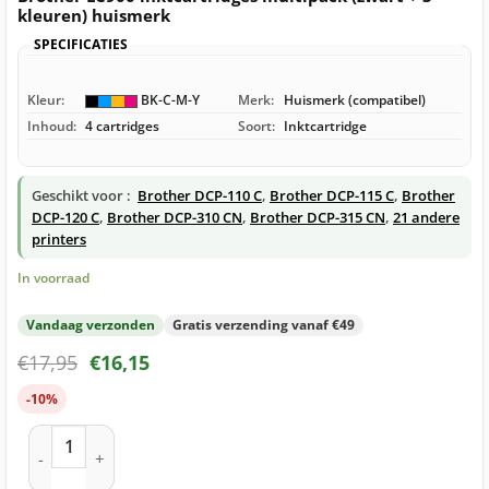
kleuren) huismerk
SPECIFICATIES
Kleur:
BK-C-M-Y
Merk:
Huismerk (compatibel)
Inhoud:
4 cartridges
Soort:
Inktcartridge
Geschikt voor :
Brother DCP-110 C
,
Brother DCP-115 C
,
Brother
DCP-120 C
,
Brother DCP-310 CN
,
Brother DCP-315 CN
,
21 andere
printers
In voorraad
Vandaag verzonden
Gratis verzending vanaf €49
€
17,95
€
16,15
-10%
Brother LC900 inktcartridges multipack (zwart + 3 kleuren) 