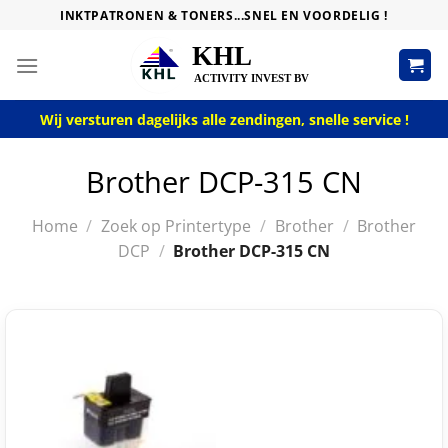
Skip
INKTPATRONEN & TONERS...SNEL EN VOORDELIG !
to
content
Wij versturen dagelijks alle zendingen, snelle service !
Brother DCP-315 CN
Home
/
Zoek op Printertype
/
Brother
/
Brother
DCP
/
Brother DCP-315 CN