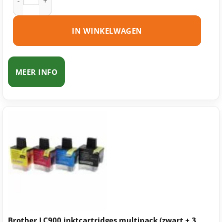
IN WINKELWAGEN
MEER INFO
Brother LC900 inktcartridges multipack (zwart + 3