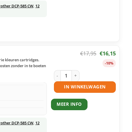
rother DCP-585 CW
,
12
€
17,95
€
16,15
ie kleuren cartridges.
-10%
osten zonder in te boeten
Brother LC1100 inktcartridges multipa
IN WINKELWAGEN
MEER INFO
rother DCP-585 CW
,
12