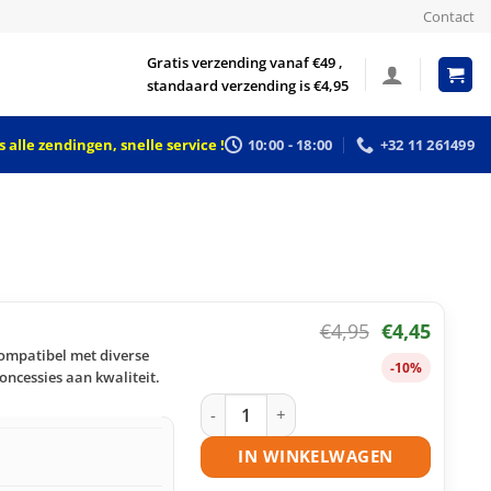
Contact
Gratis verzending vanaf €49 ,
standaard verzending is €4,95
 alle zendingen, snelle service !
10:00 - 18:00
+32 11 261499
€
4,95
€
4,45
Compatibel met diverse
-10%
oncessies aan kwaliteit.
Brother LC1100 BK inktcartridge zwar
IN WINKELWAGEN