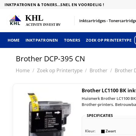
Skip
INKTPATRONEN & TONERS...SNEL EN VOORDELIG !
to
content
Inktcartridges - Tonercartridge
HOME
INKTPATRONEN
TONERS
ZOEK OP PRINTERTYPE
Brother DCP-395 CN
Home
/
Zoek op Printertype
/
Brother
/
Brother 
Brother LC1100 BK ink
Huismerk Brother LC1100 BK 
Brother-printers. Betrouwbaa
SPECIFICATIES
Kleur:
Zwart