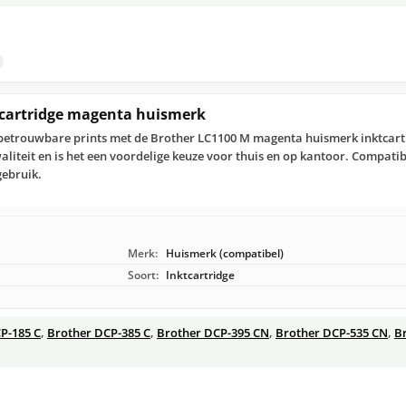
tcartridge magenta huismerk
 betrouwbare prints met de Brother LC1100 M magenta huismerk inktcart
aliteit en is het een voordelige keuze voor thuis en op kantoor. Compati
gebruik.
Merk:
Huismerk (compatibel)
Soort:
Inktcartridge
P-185 C
,
Brother DCP-385 C
,
Brother DCP-395 CN
,
Brother DCP-535 CN
,
B