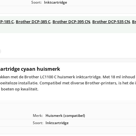
Soort:
Inktcartridge
P-185 C
,
Brother DCP-385 C
,
Brother DCP-395 CN
,
Brother DCP-535 CN
,
B
cartridge cyaan huismerk
kken met de Brother LC1100 C huismerk inktcartridge. Met 18 ml inhoud 
eiteloze installatie. Compatibel met diverse Brother-printers, is het de 
 boeten op kwaliteit.
Merk:
Huismerk (compatibel)
Soort:
Inktcartridge