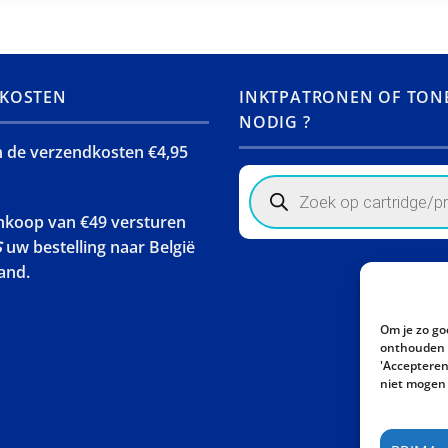
KOSTEN
INKTPATRONEN OF TON
NODIG ?
jn de verzendkosten €4,95
Products
search
ankoop van €49 versturen
S
uw bestelling naar België
and.
Om je zo go
onthouden w
'Accepteren'
niet mogen 