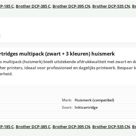
P-185 C
,
Brother DCP-385 C
,
Brother DCP-395 CN
,
Brother DCP-535 CN
,
B
rtridges multipack (zwart + 3 kleuren) huismerk
s multipack (huismerk) biedt uitstekende afdrukkwaliteit met zwart en dr
er printers, ideaal voor professioneel en dagelijks printwerk. Bespaar k
erheid.
Merk:
Huismerk (compatibel)
Soort:
Inktcartridge
P-185 C
,
Brother DCP-385 C
,
Brother DCP-395 CN
,
Brother DCP-535 CN
,
B