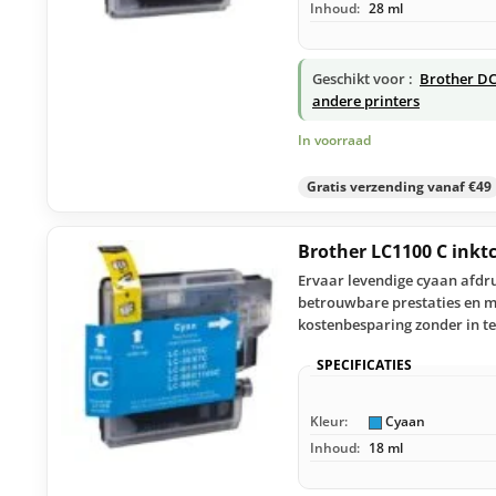
Inhoud:
28 ml
Geschikt voor :
Brother DC
andere printers
In voorraad
Gratis verzending vanaf €49
Brother LC1100 C inkt
Ervaar levendige cyaan afdru
betrouwbare prestaties en mo
kostenbesparing zonder in te
SPECIFICATIES
Kleur:
Cyaan
Inhoud:
18 ml