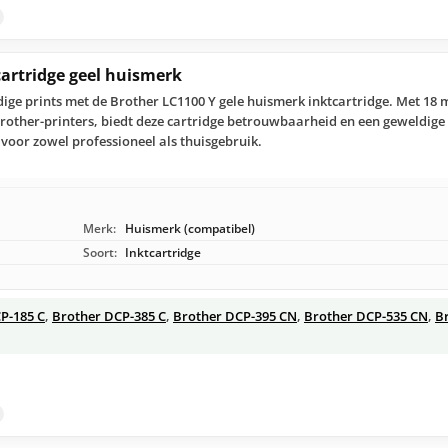
cartridge geel huismerk
ge prints met de Brother LC1100 Y gele huismerk inktcartridge. Met 18 
Brother-printers, biedt deze cartridge betrouwbaarheid en een geweldige 
 voor zowel professioneel als thuisgebruik.
Merk:
Huismerk (compatibel)
Soort:
Inktcartridge
P-185 C
,
Brother DCP-385 C
,
Brother DCP-395 CN
,
Brother DCP-535 CN
,
B