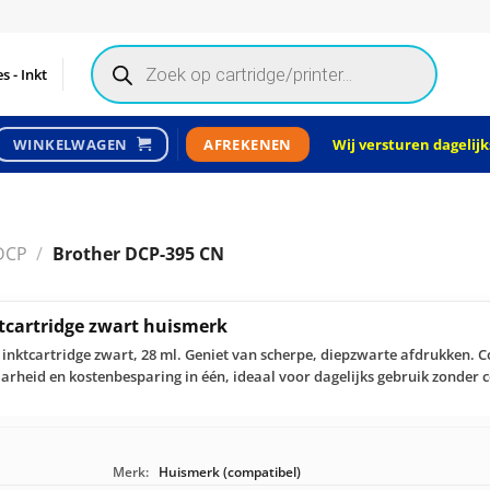
Products
search
s - Inkt
Wij versturen dagelijks
WINKELWAGEN
AFREKENEN
DCP
/
Brother DCP-395 CN
tcartridge zwart huismerk
inktcartridge zwart, 28 ml. Geniet van scherpe, diepzwarte afdrukken. 
rheid en kostenbesparing in één, ideaal voor dagelijks gebruik zonder c
Merk:
Huismerk (compatibel)