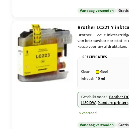
Vandaag verzonden
Grati
Brother LC221 Y inktc
Brother LC221 Y inktcartridg
van betrouwbare prestaties e
keuze voor uw afdruktaken.
SPECIFICATIES
Kleur:
Geel
Inhoud:
10 ml
Geschikt voor :
Brother D
J480 DW
,
9 andere printers
In voorraad
Vandaag verzonden
Grati