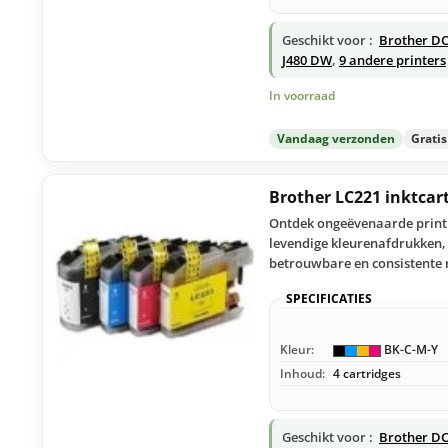
Geschikt voor :
Brother D
J480 DW
,
9 andere printers
In voorraad
Vandaag verzonden
Grati
Brother LC221 inktcar
Ontdek ongeëvenaarde printk
levendige kleurenafdrukken, 
betrouwbare en consistente 
SPECIFICATIES
Kleur:
BK-C-M-Y
Inhoud:
4 cartridges
Geschikt voor :
Brother D