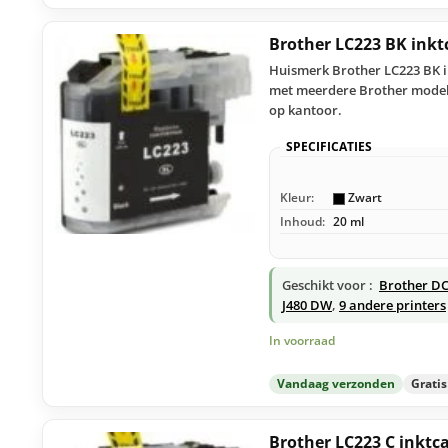
Brother LC223 BK inkt
Huismerk Brother LC223 BK in
met meerdere Brother modelle
op kantoor.
SPECIFICATIES
Kleur:
Zwart
Inhoud:
20 ml
Geschikt voor :
Brother D
J480 DW
,
9 andere printers
In voorraad
Vandaag verzonden
Grati
Brother LC223 C inktc