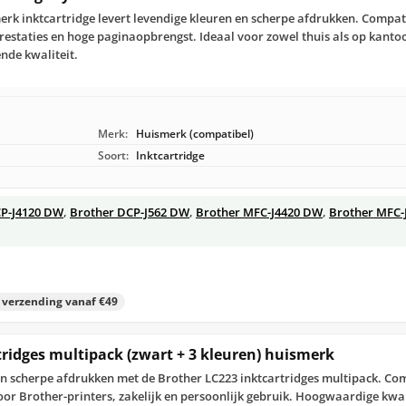
rk inktcartridge levert levendige kleuren en scherpe afdrukken. Compat
estaties en hoge paginaopbrengst. Ideaal voor zowel thuis als op kantoo
nde kwaliteit.
Merk:
Huismerk (compatibel)
Soort:
Inktcartridge
CP-J4120 DW
,
Brother DCP-J562 DW
,
Brother MFC-J4420 DW
,
Brother MFC-
s verzending vanaf €49
tridges multipack (zwart + 3 kleuren) huismerk
 en scherpe afdrukken met de Brother LC223 inktcartridges multipack. C
voor Brother-printers, zakelijk en persoonlijk gebruik. Hoogwaardige kwal