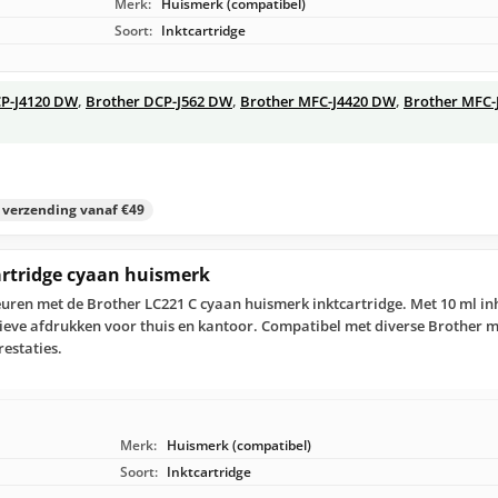
Merk:
Huismerk (compatibel)
Soort:
Inktcartridge
CP-J4120 DW
,
Brother DCP-J562 DW
,
Brother MFC-J4420 DW
,
Brother MFC-
s verzending vanaf €49
artridge cyaan huismerk
euren met de Brother LC221 C cyaan huismerk inktcartridge. Met 10 ml in
ieve afdrukken voor thuis en kantoor. Compatibel met diverse Brother m
restaties.
Merk:
Huismerk (compatibel)
Soort:
Inktcartridge