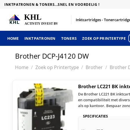
Skip
INKTPATRONEN & TONERS...SNEL EN VOORDELIG !
to
content
Inktcartridges - Tonercartridge
HOME
INKTPATRONEN
TONERS
ZOEK OP PRINTERTYPE
Brother DCP-J4120 DW
Home
/
Zoek op Printertype
/
Brother
/
Brother 
Brother LC221 BK inkt
De Brother LC221 BK inktcart
en compatibiliteit met diver
als op kantoor. Bespaar zonde
SPECIFICATIES