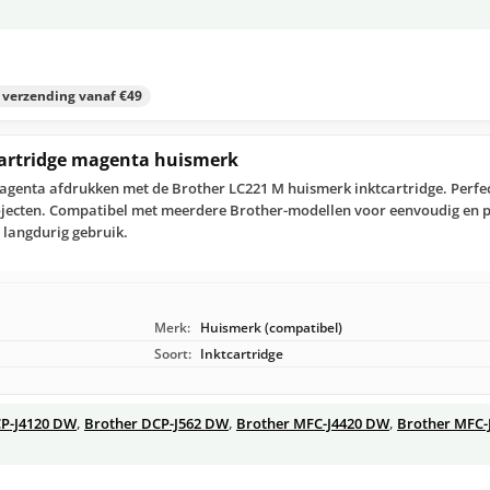
s verzending vanaf €49
cartridge magenta huismerk
genta afdrukken met de Brother LC221 M huismerk inktcartridge. Perfec
jecten. Compatibel met meerdere Brother-modellen voor eenvoudig en p
 langdurig gebruik.
Merk:
Huismerk (compatibel)
Soort:
Inktcartridge
CP-J4120 DW
,
Brother DCP-J562 DW
,
Brother MFC-J4420 DW
,
Brother MFC-