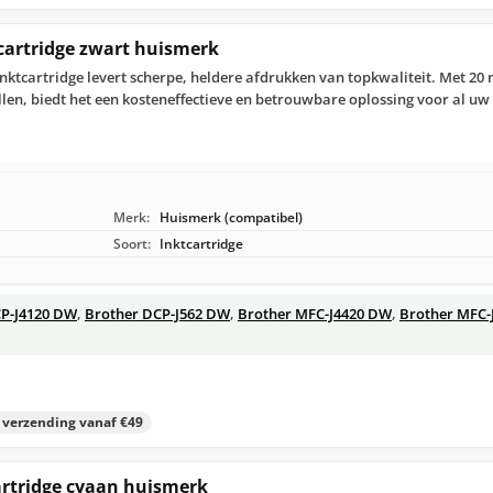
cartridge zwart huismerk
ktcartridge levert scherpe, heldere afdrukken van topkwaliteit. Met 20
n, biedt het een kosteneffectieve en betrouwbare oplossing voor al uw 
Merk:
Huismerk (compatibel)
Soort:
Inktcartridge
CP-J4120 DW
,
Brother DCP-J562 DW
,
Brother MFC-J4420 DW
,
Brother MFC-
s verzending vanaf €49
artridge cyaan huismerk