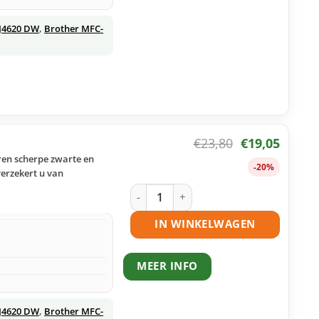
J4620 DW
,
Brother MFC-
€
23,80
€
19,05
ren scherpe zwarte en
-20%
verzekert u van
Brother LC221 inktcartridges multipac
IN WINKELWAGEN
MEER INFO
J4620 DW
,
Brother MFC-