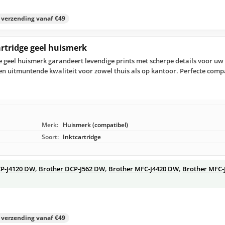
s verzending vanaf €49
artridge geel huismerk
e geel huismerk garandeert levendige prints met scherpe details voor uw 
n uitmuntende kwaliteit voor zowel thuis als op kantoor. Perfecte compa
Merk:
Huismerk (compatibel)
Soort:
Inktcartridge
CP-J4120 DW
,
Brother DCP-J562 DW
,
Brother MFC-J4420 DW
,
Brother MFC-
s verzending vanaf €49