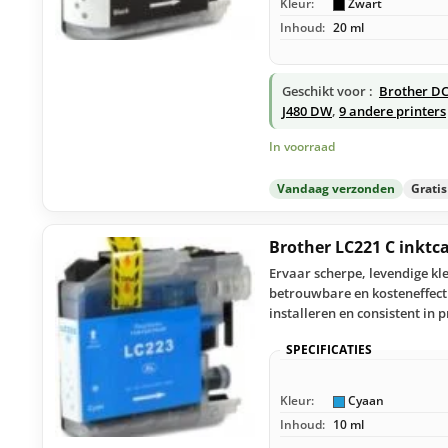
Kleur:
Zwart
Inhoud:
20 ml
Geschikt voor :
Brother D
J480 DW
,
9 andere printers
In voorraad
Vandaag verzonden
Grati
Brother LC221 C inktc
Ervaar scherpe, levendige kl
betrouwbare en kosteneffect
installeren en consistent in p
SPECIFICATIES
Kleur:
Cyaan
Inhoud:
10 ml