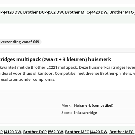
CP-J4120 DW
,
Brother DCP-J562 DW
,
Brother MFC-J4420 DW
,
Brother MFC-
s verzending vanaf €49
tridges multipack (zwart + 3 kleuren) huismerk
waliteit met de Brother LC221 multipack. Deze huismerkcartridges leve
ideaal voor thuis of kantoor. Compatibel met diverse Brother-printers, 
resultaten zonder compromis.
Merk:
Huismerk (compatibel)
Soort:
Inktcartridge
CP-J4120 DW
,
Brother DCP-J562 DW
,
Brother MFC-J4420 DW
,
Brother MFC-