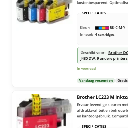
kostenbesparend. Optimalise
SPECIFICATIES
Kleur:
BK-C-M-Y
Inhoud:
4 cartridges
Geschikt voor :
Brother D
J480 DW
,
9 andere printers
In voorraad
Vandaag verzonden
Grati
Brother LC223 M inkt
Ervaar levendige kleuren met
afdrukkwaliteit en betrouwba
en kantoorgebruik. Compatib
SPECIFICATIES