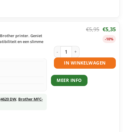
€
5,95
€
5,35
Brother printer. Geniet
-10%
tibiliteit en een slimme
Brother LC221 Y inktcartridge geel hu
IN WINKELWAGEN
MEER INFO
J4620 DW
,
Brother MFC-