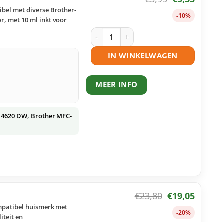
ibel met diverse Brother-
-10%
r, met 10 ml inkt voor
Brother LC223 C inktcartridge cyaan h
IN WINKELWAGEN
MEER INFO
J4620 DW
,
Brother MFC-
€
23,80
€
19,05
ompatibel huismerk met
-20%
iteit en