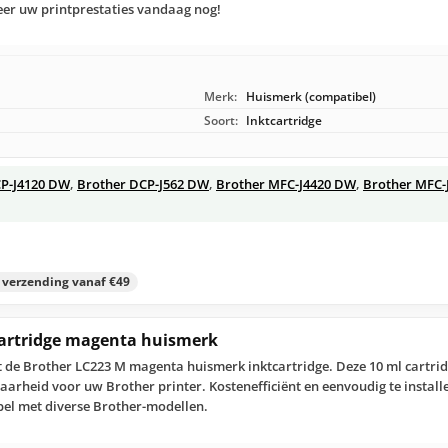
er uw printprestaties vandaag nog!
Merk:
Huismerk (compatibel)
Soort:
Inktcartridge
CP-J4120 DW
,
Brother DCP-J562 DW
,
Brother MFC-J4420 DW
,
Brother MFC-
s verzending vanaf €49
cartridge magenta huismerk
 de Brother LC223 M magenta huismerk inktcartridge. Deze 10 ml cartrid
arheid voor uw Brother printer. Kostenefficiënt en eenvoudig te installe
el met diverse Brother-modellen.