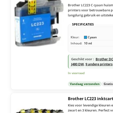
Brother LC223 C cyaan huisme
printers voor betrouwbare pr
langdurig gebruik en uitsteke
SPECIFICATIES
Kleur:
Cyaan
Inhoud:
10 ml
Geschikt voor :
Brother D
J480 DW
,
9 andere printers
In voorraad
Vandaag verzonden
Grati
Brother LC223 inktcar
Kies voor levendige kleuren
zwart en 3 kleuren. Perfect 