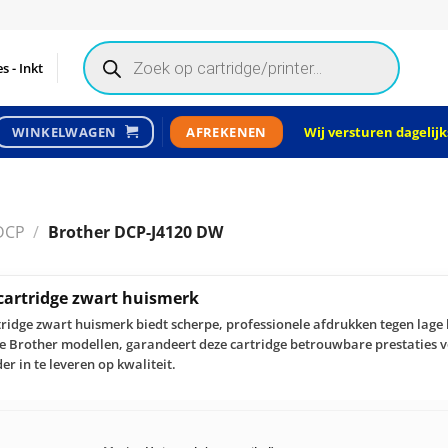
Products
search
s - Inkt
Wij versturen dagelijks
WINKELWAGEN
AFREKENEN
DCP
/
Brother DCP-J4120 DW
cartridge zwart huismerk
ridge zwart huismerk biedt scherpe, professionele afdrukken tegen lage
se Brother modellen, garandeert deze cartridge betrouwbare prestaties 
r in te leveren op kwaliteit.