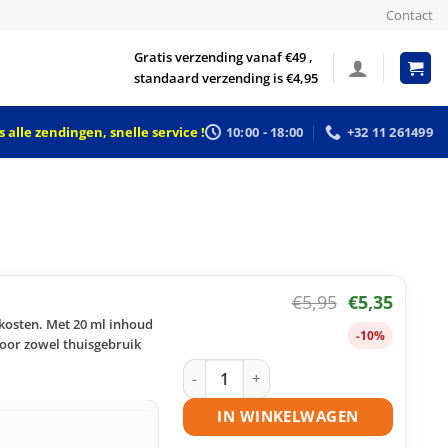
Contact
Gratis verzending vanaf €49 ,
standaard verzending is €4,95
 alle zendingen, snelle service !
10:00 - 18:00
+32 11 261499
€
5,95
€
5,35
 kosten. Met 20 ml inhoud
-10%
voor zowel thuisgebruik
Brother LC221 BK inktcartridge zwart
IN WINKELWAGEN