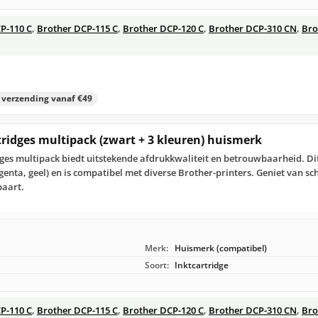
P-110 C
,
Brother DCP-115 C
,
Brother DCP-120 C
,
Brother DCP-310 CN
,
Bro
s verzending vanaf €49
tridges multipack (zwart + 3 kleuren) huismerk
ges multipack biedt uitstekende afdrukkwaliteit en betrouwbaarheid. Di
genta, geel) en is compatibel met diverse Brother-printers. Geniet van sc
paart.
Merk:
Huismerk (compatibel)
Soort:
Inktcartridge
P-110 C
,
Brother DCP-115 C
,
Brother DCP-120 C
,
Brother DCP-310 CN
,
Bro