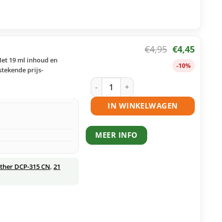
€
4,95
€
4,45
Met 19 ml inhoud en
-10%
stekende prijs-
Brother LC900 Y inktcartridge geel hu
IN WINKELWAGEN
MEER INFO
ther DCP-315 CN
,
21