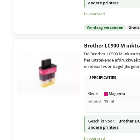
andere printers
In voorraad
Vandaag verzonden
Grati
Brother LC900 M inkt
De Brother LC900 M inktcartr
het uitstekende afdrukkwalit
en ideaal voor dagelijks gebr
SPECIFICATIES
Kleur:
Magenta
Inhoud:
19 ml
Geschikt voor :
Brother DC
andere printers
In voorraad