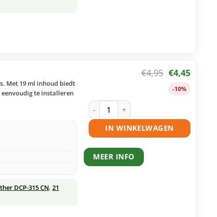
€
4,95
€
4,45
s. Met 19 ml inhoud biedt
-10%
 eenvoudig te installeren
Brother LC900 M inktcartridge magent
IN WINKELWAGEN
MEER INFO
ther DCP-315 CN
,
21