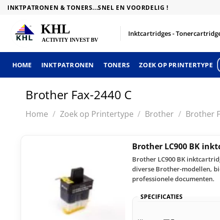
Skip
INKTPATRONEN & TONERS...SNEL EN VOORDELIG !
to
content
Inktcartridges - Tonercartridge
HOME
INKTPATRONEN
TONERS
ZOEK OP PRINTERTYPE
Brother Fax-2440 C
Home
/
Zoek op Printertype
/
Brother
/
Brother 
Brother LC900 BK inkt
Brother LC900 BK inktcartri
diverse Brother-modellen, bi
professionele documenten.
SPECIFICATIES