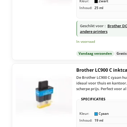
Kleur:
Zwart
Inhoud:
25 ml
Geschikt voor :
Brother DC
andere printers
In voorraad
Vandaag verzonden
Grati
Brother LC900 C inktc
De Brother LC900 C cyaan hui
ideaal voor thuis en kantoor
scherpe prijs. Perfect voor 
SPECIFICATIES
Kleur:
Cyaan
Inhoud:
19 ml