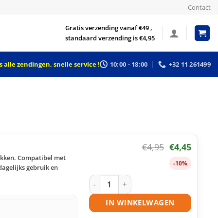
Contact
Gratis verzending vanaf €49 ,
standaard verzending is €4,95
 alle zendingen, snelle service !
10:00 - 18:00
+32 11 261499
€
4,95
€
4,45
ukken. Compatibel met
-10%
dagelijks gebruik en
Brother LC900 BK inktcartridge zwart
IN WINKELWAGEN