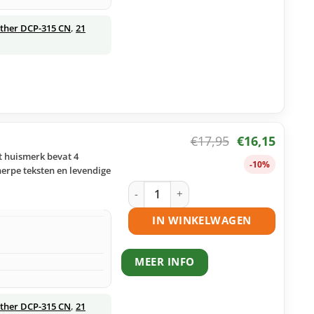
ther DCP-315 CN
,
21
€
17,95
€
16,15
t huismerk bevat 4
-10%
herpe teksten en levendige
Brother LC900 inktcartridges multipac
IN WINKELWAGEN
MEER INFO
ther DCP-315 CN
,
21