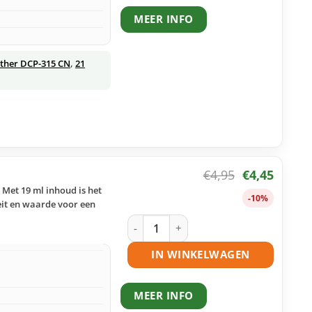
MEER INFO
ther DCP-315 CN
,
21
€
4,95
€
4,45
 Met 19 ml inhoud is het
-10%
teit en waarde voor een
Brother LC900 C inktcartridge cyaan h
IN WINKELWAGEN
MEER INFO