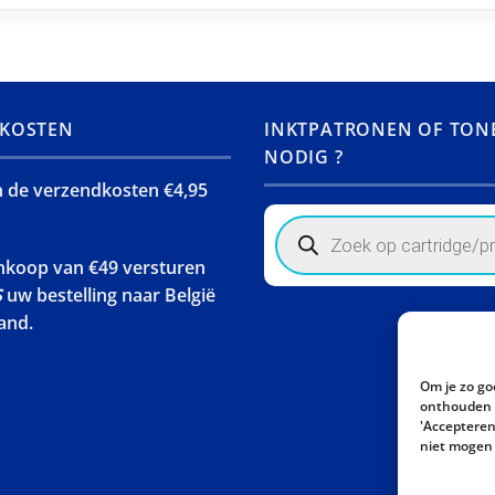
KOSTEN
INKTPATRONEN OF TON
NODIG ?
jn de verzendkosten €4,95
Products
search
ankoop van €49 versturen
S
uw bestelling naar België
and.
Om je zo go
onthouden w
'Accepteren'
niet mogen 