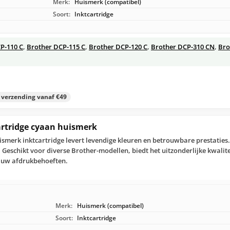
Merk:
Huismerk (compatibel)
Soort:
Inktcartridge
P-110 C
,
Brother DCP-115 C
,
Brother DCP-120 C
,
Brother DCP-310 CN
,
Bro
s verzending vanaf €49
artridge cyaan huismerk
smerk inktcartridge levert levendige kleuren en betrouwbare prestaties.
. Geschikt voor diverse Brother-modellen, biedt het uitzonderlijke kwali
al uw afdrukbehoeften.
Merk:
Huismerk (compatibel)
Soort:
Inktcartridge