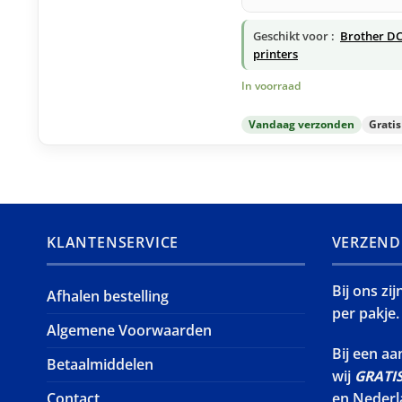
Geschikt voor :
Brother DC
printers
In voorraad
Vandaag verzonden
Grati
KLANTENSERVICE
VERZEND
Bij ons zi
Afhalen bestelling
per pakje.
Algemene Voorwaarden
Bij een a
Betaalmiddelen
wij
GRATI
Contact
en Nederl