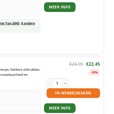
MEER INFO
her Fax-2845
,
8 andere
€
24,95
€
22,45
cherpe, heldere afdrukken.
-10%
betrouwbaarheid en
Brother TN-2220 toner zwart huismerk
IN WINKELWAGEN
MEER INFO