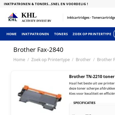
Skip
INKTPATRONEN & TONERS...SNEL EN VOORDELIG !
to
content
Inktcartridges - Tonercartridge
HOME
INKTPATRONEN
TONERS
ZOEK OP PRINTERTYPE
Brother Fax-2840
Home
/
Zoek op Printertype
/
Brother
/
Brother 
Brother TN-2210 tone
Haal het beste uit uw printe
deze toner scherpe afdrukken
Kies voor kwaliteit en efficiën
SPECIFICATIES