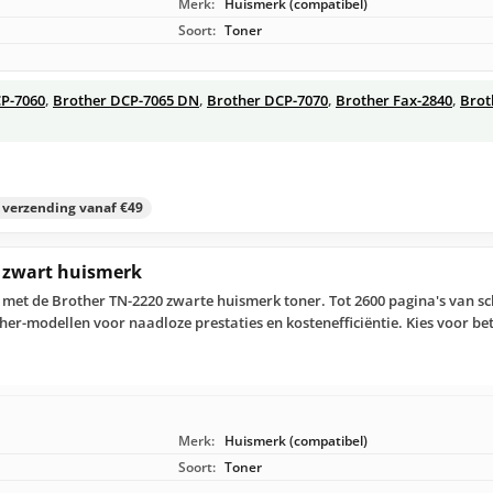
Merk:
Huismerk (compatibel)
Soort:
Toner
P-7060
,
Brother DCP-7065 DN
,
Brother DCP-7070
,
Brother Fax-2840
,
Brot
s verzending vanaf €49
r zwart huismerk
r met de Brother TN-2220 zwarte huismerk toner. Tot 2600 pagina's van s
her-modellen voor naadloze prestaties en kostenefficiëntie. Kies voor 
Merk:
Huismerk (compatibel)
Soort:
Toner