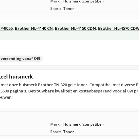
Merk:
Huismerk (compatibel)
Soort:
Toner
P-9055
,
Brother HL-4140 CN
,
Brother HL-4150 CDN
,
Brother HL-4570 CD
s verzending vanaf €49
geel huismerk
r met onze huismerk Brother TN-320 gele toner. Compatibel met diverse 
t 3500 pagina's. Betrouwbare kwaliteit en kostenbesparend voor al uw p
rouwen!
Merk:
Huismerk (compatibel)
Soort:
Toner