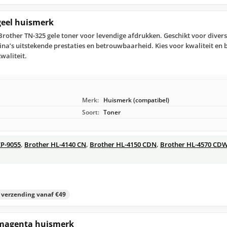
geel huismerk
other TN-325 gele toner voor levendige afdrukken. Geschikt voor diver
gina’s uitstekende prestaties en betrouwbaarheid. Kies voor kwaliteit en
waliteit.
Merk:
Huismerk (compatibel)
Soort:
Toner
P-9055
,
Brother HL-4140 CN
,
Brother HL-4150 CDN
,
Brother HL-4570 CD
s verzending vanaf €49
 magenta huismerk