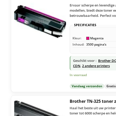
Ervaar scherpe en levendige
modellen, biedt deze toner e
betrouwbaarheid. Perfect vo
SPECIFICATIES
Kleur:
Magenta
Inhoud:
3500 pagina’s
Geschikt voor :
Brother DC
CDN
,
2 andere printers
In voorraad
Vandaag verzonden
Grati
Brother TN-325 toner
Haal het beste uit uw printe
toner tot 6000 scherpe en hel