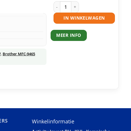
Brother TN-325 toner zwart huismerk 
IN WINKELWAGEN
MEER INFO
W
,
Brother MFC-9465
ERS
Winkelinformatie