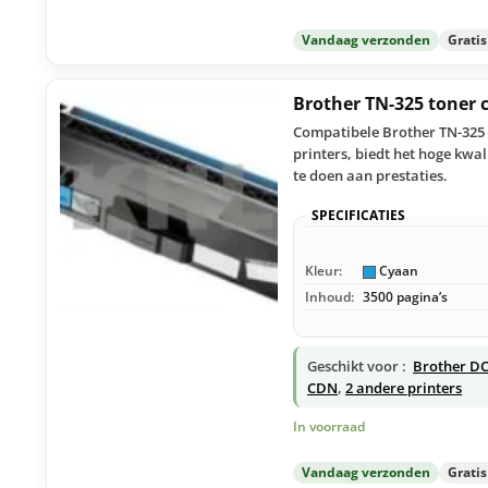
Vandaag verzonden
Grati
Brother TN-325 toner
Compatibele Brother TN-325 c
printers, biedt het hoge kwal
te doen aan prestaties.
SPECIFICATIES
Kleur:
Cyaan
Inhoud:
3500 pagina’s
Geschikt voor :
Brother DC
CDN
,
2 andere printers
In voorraad
Vandaag verzonden
Grati