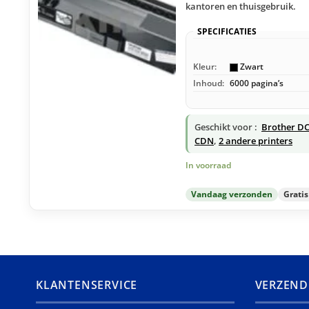
kantoren en thuisgebruik.
SPECIFICATIES
Kleur:
Zwart
Inhoud:
6000 pagina’s
Geschikt voor :
Brother DC
CDN
,
2 andere printers
In voorraad
Vandaag verzonden
Grati
KLANTENSERVICE
VERZEND