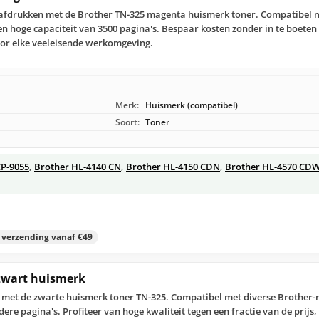
 afdrukken met de Brother TN-325 magenta huismerk toner. Compatibel m
en hoge capaciteit van 3500 pagina's. Bespaar kosten zonder in te boeten 
or elke veeleisende werkomgeving.
Merk:
Huismerk (compatibel)
Soort:
Toner
P-9055
,
Brother HL-4140 CN
,
Brother HL-4150 CDN
,
Brother HL-4570 CD
s verzending vanaf €49
 zwart huismerk
r met de zwarte huismerk toner TN-325. Compatibel met diverse Brother-
dere pagina's. Profiteer van hoge kwaliteit tegen een fractie van de prijs