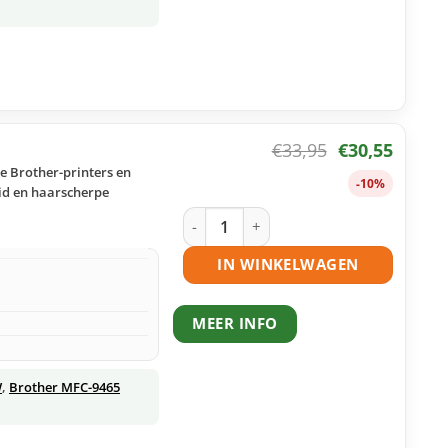
€
33,95
€
30,55
e Brother-printers en
-10%
eid en haarscherpe
Brother TN-320 toner zwart huismerk 
IN WINKELWAGEN
MEER INFO
W
,
Brother MFC-9465