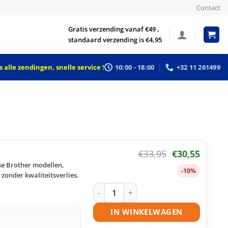
Contact
Gratis verzending vanaf €49 ,
standaard verzending is €4,95
 alle zendingen, snelle service !
10:00 - 18:00
+32 11 261499
€
33,95
€
30,55
se Brother modellen,
-10%
zonder kwaliteitsverlies.
Brother TN-320 toner cyaan huismerk 
IN WINKELWAGEN