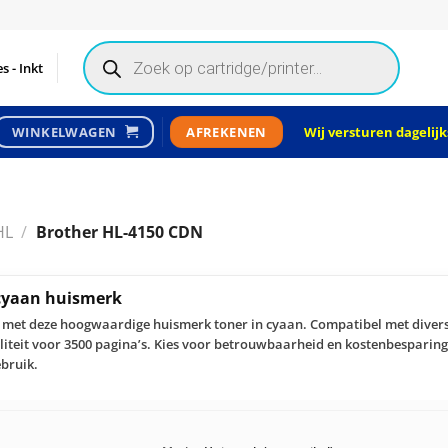
Products
search
s - Inkt
Wij versturen dagelijks
WINKELWAGEN
AFREKENEN
HL
/
Brother HL-4150 CDN
 cyaan huismerk
er met deze hoogwaardige huismerk toner in cyaan. Compatibel met diver
iteit voor 3500 pagina’s. Kies voor betrouwbaarheid en kostenbesparing 
ebruik.