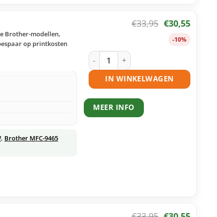
€
33,95
€
30,55
se Brother-modellen,
-10%
 bespaar op printkosten
Brother TN-325 toner geel huismerk a
IN WINKELWAGEN
MEER INFO
W
,
Brother MFC-9465
€
33,95
€
30,55