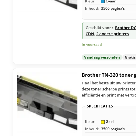
Kleur:
Cyaan
Inhoud:
3500 pagina’s
Geschikt voor :
Brother DC
CDN
,
2 andere printers
In voorraad
Vandaag verzonden
Grati
Brother TN-320 toner 
Haal het beste uit uw printe
deze toner scherpe prints to
efficiëntie en print met vert
SPECIFICATIES
Kleur:
Geel
Inhoud:
3500 pagina’s