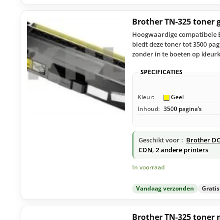
Brother TN-325 toner 
Hoogwaardige compatibele Br
biedt deze toner tot 3500 pa
zonder in te boeten op kleurk
SPECIFICATIES
Kleur:
Geel
Inhoud:
3500 pagina’s
Geschikt voor :
Brother DC
CDN
,
2 andere printers
In voorraad
Vandaag verzonden
Grati
Brother TN-325 toner