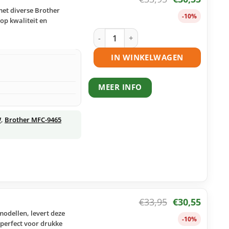
et diverse Brother
-10%
op kwaliteit en
Brother TN-325 toner magenta huisme
IN WINKELWAGEN
MEER INFO
W
,
Brother MFC-9465
€
33,95
€
30,55
modellen, levert deze
-10%
, perfect voor drukke