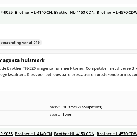
P-9055
,
Brother HL-4140 CN
,
Brother HL-4150 CDN
,
Brother HL-4570 CD
s verzending vanaf €49
 magenta huismerk
t de Brother TN-320 magenta huismerk toner. Compatibel met diverse Bro
hoge kwaliteit. Kies voor betrouwbare prestaties en uitstekende prints z
Merk:
Huismerk (compatibel)
Soort:
Toner
P-9055
,
Brother HL-4140 CN
,
Brother HL-4150 CDN
,
Brother HL-4570 CD