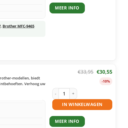
MEER INFO
W
,
Brother MFC-9465
€
33,95
€
30,55
Brother-modellen, biedt
-10%
rintbehoeften. Verhoog uw
Brother TN-320 toner geel huismerk a
IN WINKELWAGEN
MEER INFO