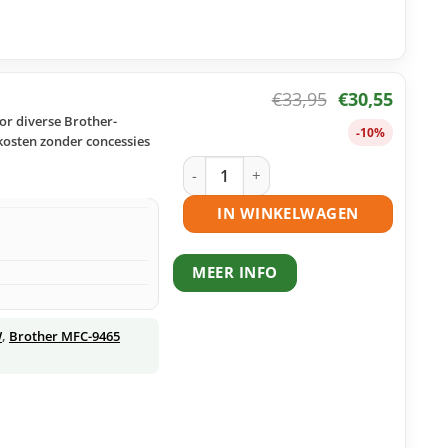
€
33,95
€
30,55
or diverse Brother-
-10%
 kosten zonder concessies
Brother TN-325 toner cyaan huismerk 
IN WINKELWAGEN
MEER INFO
W
,
Brother MFC-9465