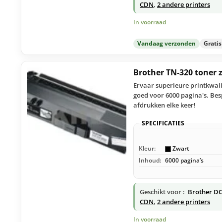
CDN
,
2 andere printers
In voorraad
Vandaag verzonden
Grati
Brother TN-320 toner
Ervaar superieure printkwali
goed voor 6000 pagina's. Bes
afdrukken elke keer!
SPECIFICATIES
Kleur:
Zwart
Inhoud:
6000 pagina’s
Geschikt voor :
Brother DC
CDN
,
2 andere printers
In voorraad