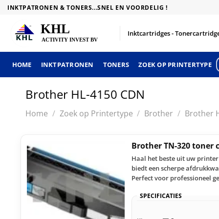
Skip
INKTPATRONEN & TONERS...SNEL EN VOORDELIG !
to
content
Inktcartridges - Tonercartridge
HOME
INKTPATRONEN
TONERS
ZOEK OP PRINTERTYPE
Brother HL-4150 CDN
Home
/
Zoek op Printertype
/
Brother
/
Brother 
Brother TN-320 toner
Haal het beste uit uw print
biedt een scherpe afdrukkwal
Perfect voor professioneel g
SPECIFICATIES