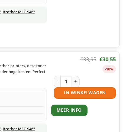
W
,
Brother MFC-9465
€
33,95
€
30,55
ther-printers, deze toner
-10%
onder hoge kosten. Perfect
Brother TN-320 toner magenta huisme
IN WINKELWAGEN
MEER INFO
W
,
Brother MFC-9465