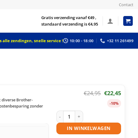
Contact
Gratis verzending vanaf €49 ,
standaard verzending is €4,95
 alle zendingen, snelle service !
10:00 - 18:00
+32 11 261499
€
24,95
€
22,45
 diverse Brother-
-10%
kostenbesparing zonder
Brother TN-2410 toner zwart huismerk
IN WINKELWAGEN