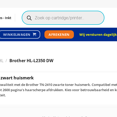
Products
search
s - Inkt
Wij versturen dagelijks
WINKELWAGEN
AFREKENEN
HL
/
Brother HL-L2350 DW
r zwart huismerk
waliteit met de Brother TN-2410 zwarte toner huismerk. Compatibel met
tot 2600 pagina’s haarscherpe afdrukken. Kies voor betrouwbaarheid en 
eit.