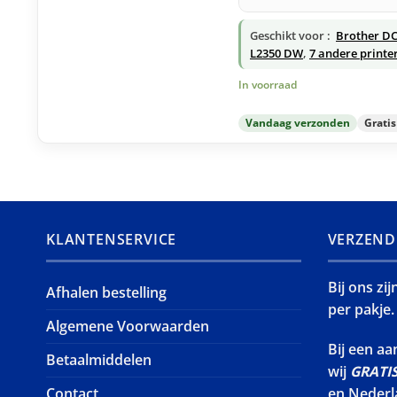
Geschikt voor :
Brother DC
L2350 DW
,
7 andere printe
In voorraad
Vandaag verzonden
Grati
KLANTENSERVICE
VERZEND
Bij ons zi
Afhalen bestelling
per pakje.
Algemene Voorwaarden
Bij een a
Betaalmiddelen
wij
GRATI
Contact
en Nederl