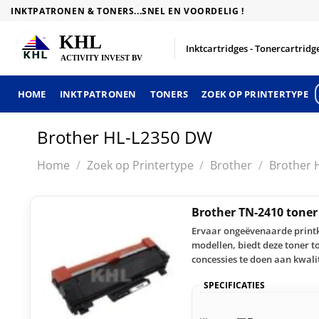
Skip
INKTPATRONEN & TONERS...SNEL EN VOORDELIG !
to
content
Inktcartridges - Tonercartridge
HOME
INKTPATRONEN
TONERS
ZOEK OP PRINTERTYPE
Brother HL-L2350 DW
Home
/
Zoek op Printertype
/
Brother
/
Brother 
Brother TN-2410 tone
Ervaar ongeëvenaarde printk
modellen, biedt deze toner 
concessies te doen aan kwalit
SPECIFICATIES