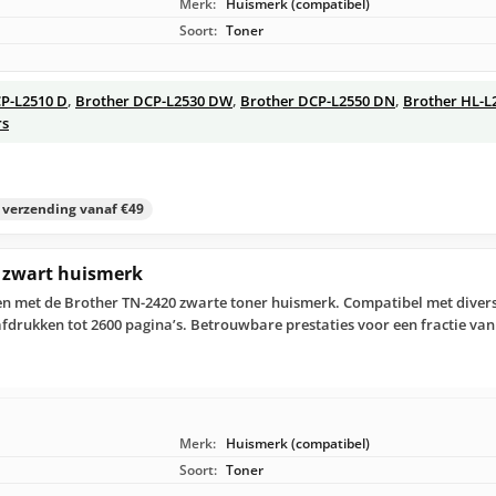
Merk:
Huismerk (compatibel)
Soort:
Toner
P-L2510 D
,
Brother DCP-L2530 DW
,
Brother DCP-L2550 DN
,
Brother HL-L
rs
s verzending vanaf €49
r zwart huismerk
n met de Brother TN-2420 zwarte toner huismerk. Compatibel met diverse
afdrukken tot 2600 pagina’s. Betrouwbare prestaties voor een fractie van
Merk:
Huismerk (compatibel)
Soort:
Toner