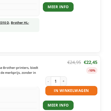
MEER INFO
2310 D
,
Brother HL-
€
24,95
€
22,45
 Brother-printers, biedt
-10%
 de merkprijs, zonder in
Brother TN-2420 toner zwart huismerk
IN WINKELWAGEN
MEER INFO