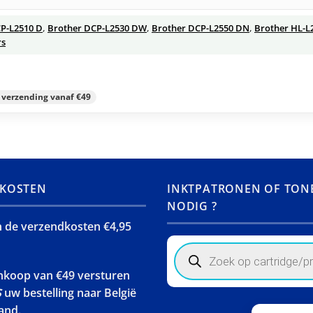
P-L2510 D
,
Brother DCP-L2530 DW
,
Brother DCP-L2550 DN
,
Brother HL-L
rs
s verzending vanaf €49
KOSTEN
INKTPATRONEN OF TON
NODIG ?
jn de verzendkosten €4,95
Products
search
ankoop van €49 versturen
S
uw bestelling naar België
and.