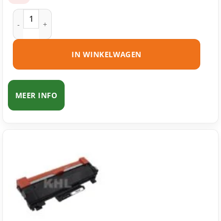
Brother TN-2410 toner zwart huismerk aantal
IN WINKELWAGEN
MEER INFO