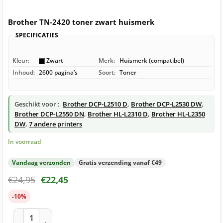
Brother TN-2420 toner zwart huismerk
SPECIFICATIES
Kleur:
Zwart
Merk:
Huismerk (compatibel)
Inhoud:
2600 pagina’s
Soort:
Toner
Geschikt voor :
Brother DCP-L2510 D
,
Brother DCP-L2530 DW
,
Brother DCP-L2550 DN
,
Brother HL-L2310 D
,
Brother HL-L2350
DW
,
7 andere printers
In voorraad
Vandaag verzonden
Gratis verzending vanaf €49
€
24,95
€
22,45
-10%
Brother TN-2420 toner zwart huismerk aantal