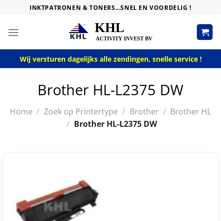
Skip
INKTPATRONEN & TONERS...SNEL EN VOORDELIG !
to
content
Wij versturen dagelijks alle zendingen, snelle service !
Brother HL-L2375 DW
Home
/
Zoek op Printertype
/
Brother
/
Brother HL
/
Brother HL-L2375 DW