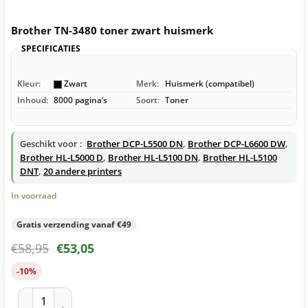
Brother TN-3480 toner zwart huismerk
SPECIFICATIES
Kleur:
Zwart
Merk:
Huismerk (compatibel)
Inhoud:
8000 pagina’s
Soort:
Toner
Geschikt voor :
Brother DCP-L5500 DN
,
Brother DCP-L6600 DW
,
Brother HL-L5000 D
,
Brother HL-L5100 DN
,
Brother HL-L5100
DNT
,
20 andere printers
In voorraad
Gratis verzending vanaf €49
€
58,95
€
53,05
-10%
Brother TN-3480 toner zwart huismerk aantal