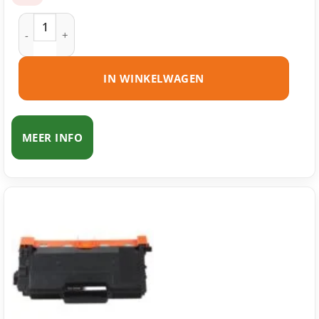
Brother TN-3430 toner zwart huismerk aantal
IN WINKELWAGEN
MEER INFO