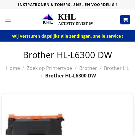
Skip
INKTPATRONEN & TONERS...SNEL EN VOORDELIG !
to
content
Wij versturen dagelijks alle zendingen, snelle service !
Brother HL-L6300 DW
Home
/
Zoek op Printertype
/
Brother
/
Brother HL
/
Brother HL-L6300 DW