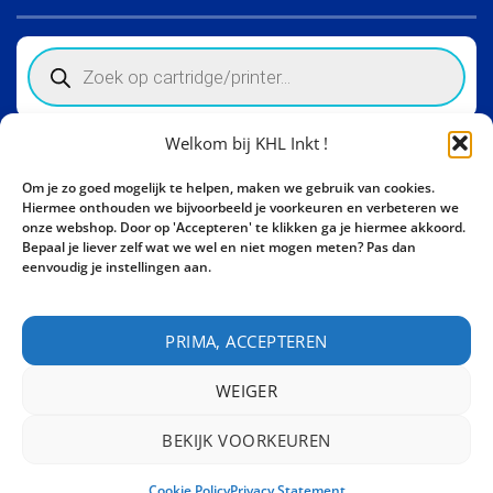
Products
search
Welkom bij KHL Inkt !
Winkelinformatie
Om je zo goed mogelijk te helpen, maken we gebruik van cookies.
Activity Invest BV - KHL, Kempische Steenweg 274
Hiermee onthouden we bijvoorbeeld je voorkeuren en verbeteren we
3500 Hasselt - België BE0862447190
onze webshop. Door op 'Accepteren' te klikken ga je hiermee akkoord.
Bepaal je liever zelf wat we wel en niet mogen meten? Pas dan
Bel ons nu:
+32 11 261499
eenvoudig je instellingen aan.
E-mail:
sales@khl-inkt.be
PRIMA, ACCEPTEREN
WEIGER
BEKIJK VOORKEUREN
CONTACT
Cookie Policy
Privacy Statement