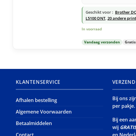
Geschikt voor :
Brother D
L5100 DNT
,
20 andere prin
In voorraad
Vandaag verzonden
Grati
KLANTENSERVICE
VERZEND
Bij ons zi
Afhalen bestelling
per pakje.
Algemene Voorwaarden
Bij een a
Betaalmiddelen
wij
GRATI
Contact
en Nederl