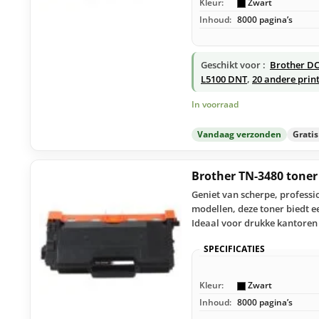
Kleur:
Zwart
Inhoud:
8000 pagina’s
Geschikt voor :
Brother D
L5100 DNT
,
20 andere prin
In voorraad
Vandaag verzonden
Grati
Brother TN-3480 tone
Geniet van scherpe, profess
modellen, deze toner biedt e
Ideaal voor drukke kantoren
SPECIFICATIES
Kleur:
Zwart
Inhoud:
8000 pagina’s