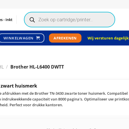
Products
search
s - Inkt
Wij versturen dagelijks
WINKELWAGEN
AFREKENEN
HL
/
Brother HL-L6400 DWTT
r zwart huismerk
le afdrukken met de Brother TN-3430 zwarte toner huismerk. Compatibel 
en indrukwekkende capaciteit van 8000 pagina's. Optimaliseer uw printkos
heid. Perfect voor drukke kantoren.