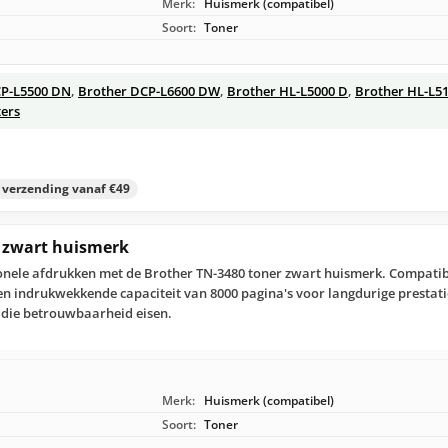
Merk:
Huismerk (compatibel)
Soort:
Toner
CP-L5500 DN
,
Brother DCP-L6600 DW
,
Brother HL-L5000 D
,
Brother HL-L5
ters
s verzending vanaf €49
r zwart huismerk
ionele afdrukken met de Brother TN-3480 toner zwart huismerk. Compatib
en indrukwekkende capaciteit van 8000 pagina's voor langdurige prestat
 die betrouwbaarheid eisen.
Merk:
Huismerk (compatibel)
Soort:
Toner