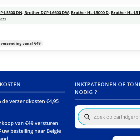
CP-L5500 DN
,
Brother DCP-L6600 DW
,
Brother HL-L5000 D
,
Brother HL-L5
ters
s verzending vanaf €49
KOSTEN
INKTPATRONEN OF TON
NODIG ?
jn de verzendkosten €4,95
Products
search
ankoop van €49 versturen
S
uw bestelling naar België
and.