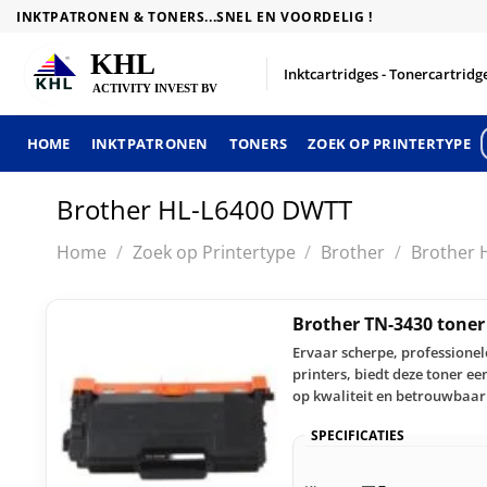
Skip
INKTPATRONEN & TONERS...SNEL EN VOORDELIG !
to
content
Inktcartridges - Tonercartridge
HOME
INKTPATRONEN
TONERS
ZOEK OP PRINTERTYPE
Brother HL-L6400 DWTT
Home
/
Zoek op Printertype
/
Brother
/
Brother 
Brother TN-3430 tone
Ervaar scherpe, professione
printers, biedt deze toner e
op kwaliteit en betrouwbaar
SPECIFICATIES