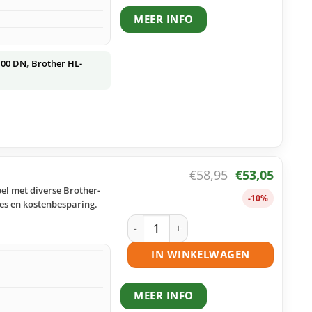
MEER INFO
100 DN
,
Brother HL-
€
58,95
€
53,05
el met diverse Brother-
-10%
ies en kostenbesparing.
Brother TN-3480 toner zwart huismerk
IN WINKELWAGEN
MEER INFO