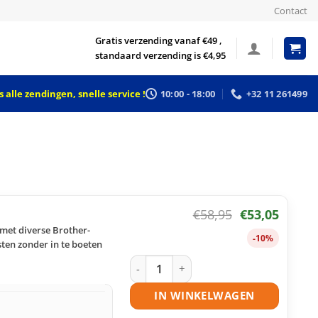
Contact
Gratis verzending vanaf €49 ,
standaard verzending is €4,95
 alle zendingen, snelle service !
10:00 - 18:00
+32 11 261499
€
58,95
€
53,05
met diverse Brother-
-10%
ten zonder in te boeten
Brother TN-3430 toner zwart huismerk
IN WINKELWAGEN