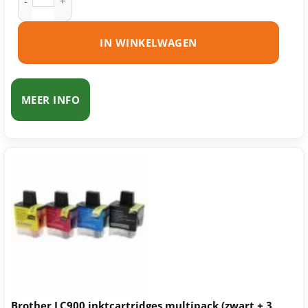
IN WINKELWAGEN
MEER INFO
Brother LC900 inktcartridges multipack (zwart + 3