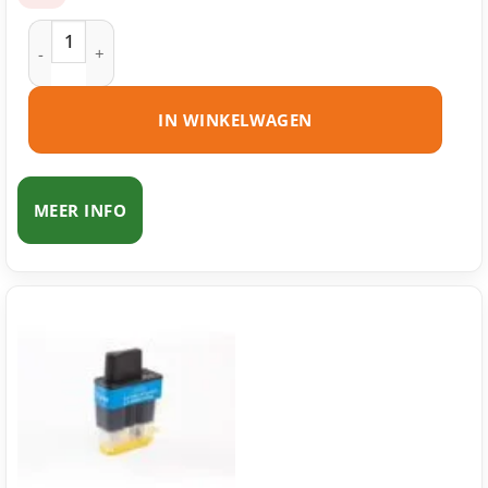
Brother LC900 BK inktcartridge zwart huismerk aantal
IN WINKELWAGEN
MEER INFO