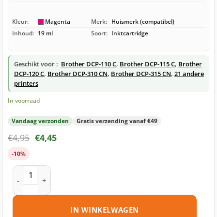
Kleur:
Magenta
Merk:
Huismerk (compatibel)
Inhoud:
19 ml
Soort:
Inktcartridge
Geschikt voor :
Brother DCP-110 C
,
Brother DCP-115 C
,
Brother
DCP-120 C
,
Brother DCP-310 CN
,
Brother DCP-315 CN
,
21 andere
printers
In voorraad
Vandaag verzonden
Gratis verzending vanaf €49
€
4,95
€
4,45
-10%
Brother LC900 M inktcartridge magenta huismerk aantal
IN WINKELWAGEN