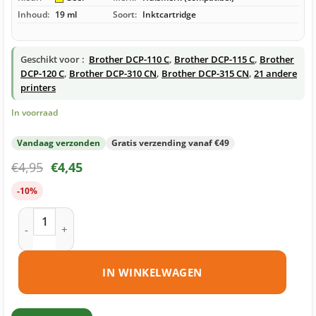
Inhoud:
19 ml
Soort:
Inktcartridge
Geschikt voor :
Brother DCP-110 C
,
Brother DCP-115 C
,
Brother
DCP-120 C
,
Brother DCP-310 CN
,
Brother DCP-315 CN
,
21 andere
printers
In voorraad
Vandaag verzonden
Gratis verzending vanaf €49
€
4,95
€
4,45
-10%
Brother LC900 Y inktcartridge geel huismerk aantal
IN WINKELWAGEN