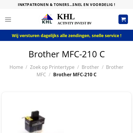
Skip
INKTPATRONEN & TONERS...SNEL EN VOORDELIG !
to
content
Wij versturen dagelijks alle zendingen, snelle service !
Brother MFC-210 C
Home
/
Zoek op Printertype
/
Brother
/
Brother
MFC
/
Brother MFC-210 C