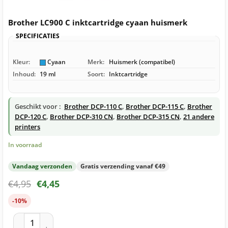
Brother LC900 C inktcartridge cyaan huismerk
SPECIFICATIES
Kleur:
Cyaan
Merk:
Huismerk (compatibel)
Inhoud:
19 ml
Soort:
Inktcartridge
Geschikt voor :
Brother DCP-110 C
,
Brother DCP-115 C
,
Brother
DCP-120 C
,
Brother DCP-310 CN
,
Brother DCP-315 CN
,
21 andere
printers
In voorraad
Vandaag verzonden
Gratis verzending vanaf €49
€
4,95
€
4,45
-10%
Brother LC900 C inktcartridge cyaan huismerk aantal