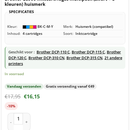
kleuren) huismerk
SPECIFICATIES
Kleur:
BK-C-M-Y
Merk:
Huismerk (compatibel)
Inhoud:
4 cartridges
Soort:
Inktcartridge
Geschikt voor :
Brother DCP-110 C
,
Brother DCP-115 C
,
Brother
DCP-120 C
,
Brother DCP-310 CN
,
Brother DCP-315 CN
,
21 andere
printers
In voorraad
Vandaag verzonden
Gratis verzending vanaf €49
€
17,95
€
16,15
-10%
Brother LC900 inktcartridges multipack (zwart + 3 kleuren) 