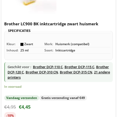
Brother LC900 BK inktcartridge zwart huismerk
SPECIFICATIES
Kleur:
Zwart
Merk:
Huismerk (compatibel)
Inhoud:
25 ml
Soort:
Inktcartridge
Geschikt voor :
Brother DCP-110 C
,
Brother DCP-115 C
,
Brother
DCP-120 C
,
Brother DCP-310 CN
,
Brother DCP-315 CN
,
21 andere
printers
In voorraad
Vandaag verzonden
Gratis verzending vanaf €49
€
4,95
€
4,45
-10%