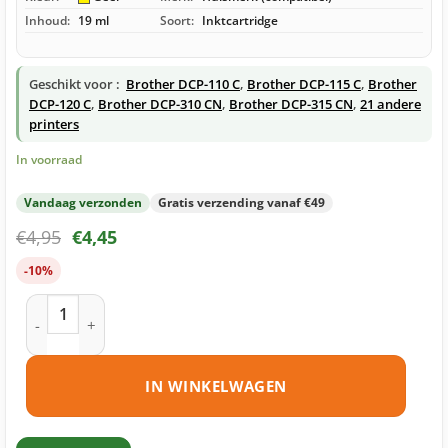
Inhoud:
19 ml
Soort:
Inktcartridge
Geschikt voor :
Brother DCP-110 C
,
Brother DCP-115 C
,
Brother
DCP-120 C
,
Brother DCP-310 CN
,
Brother DCP-315 CN
,
21 andere
printers
In voorraad
Vandaag verzonden
Gratis verzending vanaf €49
€
4,95
€
4,45
-10%
Brother LC900 Y inktcartridge geel huismerk aantal
IN WINKELWAGEN