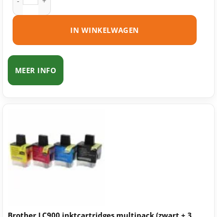
IN WINKELWAGEN
MEER INFO
Brother LC900 inktcartridges multipack (zwart + 3