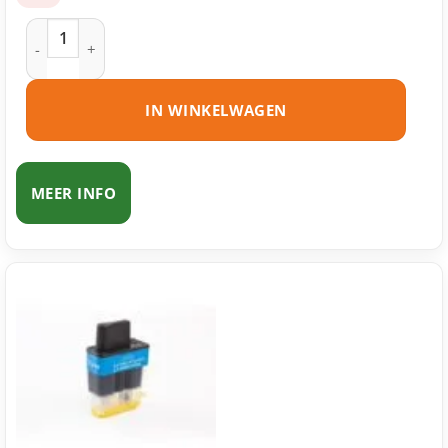
Brother LC900 BK inktcartridge zwart huismerk aantal
IN WINKELWAGEN
MEER INFO