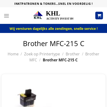
Skip
INKTPATRONEN & TONERS...SNEL EN VOORDELIG !
to
content
Wij versturen dagelijks alle zendingen, snelle service !
Brother MFC-215 C
Home
/
Zoek op Printertype
/
Brother
/
Brother
MFC
/
Brother MFC-215 C