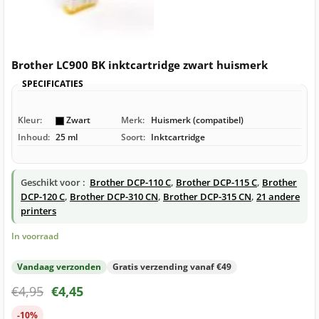
Brother LC900 BK inktcartridge zwart huismerk
SPECIFICATIES
Kleur:
Zwart
Merk:
Huismerk (compatibel)
Inhoud:
25 ml
Soort:
Inktcartridge
Geschikt voor :
Brother DCP-110 C
,
Brother DCP-115 C
,
Brother
DCP-120 C
,
Brother DCP-310 CN
,
Brother DCP-315 CN
,
21 andere
printers
In voorraad
Vandaag verzonden
Gratis verzending vanaf €49
€
4,95
€
4,45
-10%