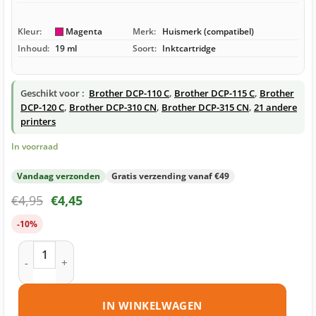
Kleur:
Magenta
Merk:
Huismerk (compatibel)
Inhoud:
19 ml
Soort:
Inktcartridge
Geschikt voor :
Brother DCP-110 C
,
Brother DCP-115 C
,
Brother
DCP-120 C
,
Brother DCP-310 CN
,
Brother DCP-315 CN
,
21 andere
printers
In voorraad
Vandaag verzonden
Gratis verzending vanaf €49
€
4,95
€
4,45
-10%
Brother LC900 M inktcartridge magenta huismerk aantal
IN WINKELWAGEN