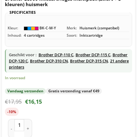
kleuren) huismerk
SPECIFICATIES
Kleur:
BK-C-M-Y
Merk:
Huismerk (compatibel)
Inhoud:
4 cartridges
Soort:
Inktcartridge
Geschikt voor :
Brother DCP-110 C
,
Brother DCP-115 C
,
Brother
DCP-120 C
,
Brother DCP-310 CN
,
Brother DCP-315 CN
,
21 andere
printers
In voorraad
Vandaag verzonden
Gratis verzending vanaf €49
€
17,95
€
16,15
-10%
Brother LC900 inktcartridges multipack (zwart + 3 kleuren) 