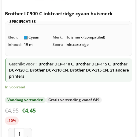
Brother LC900 C inktcartridge cyaan huismerk
SPECIFICATIES
Kleur:
Cyaan
Merk:
Huismerk (compatibel)
Inhoud:
19 ml
Soort:
Inktcartridge
Geschikt voor :
Brother DCP-110 C
,
Brother DCP-115 C
,
Brother
DCP-120 C
,
Brother DCP-310 CN
,
Brother DCP-315 CN
,
21 andere
printers
In voorraad
Vandaag verzonden
Gratis verzending vanaf €49
€
4,95
€
4,45
-10%
Brother LC900 C inktcartridge cyaan huismerk aantal