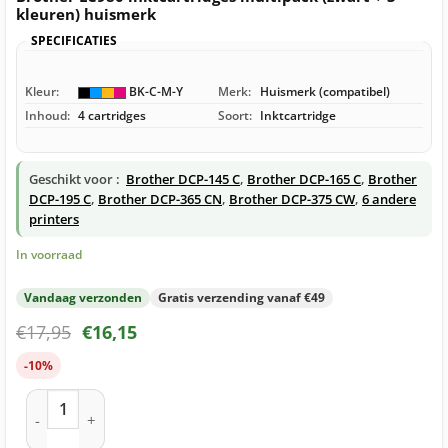
kleuren) huismerk
SPECIFICATIES
Kleur:
BK-C-M-Y
Merk:
Huismerk (compatibel)
Inhoud:
4 cartridges
Soort:
Inktcartridge
Geschikt voor :
Brother DCP-145 C
,
Brother DCP-165 C
,
Brother
DCP-195 C
,
Brother DCP-365 CN
,
Brother DCP-375 CW
,
6 andere
printers
In voorraad
Vandaag verzonden
Gratis verzending vanaf €49
€
17,95
€
16,15
-10%
Brother LC980 inktcartridges multipack (zwart + 3 kleuren) 