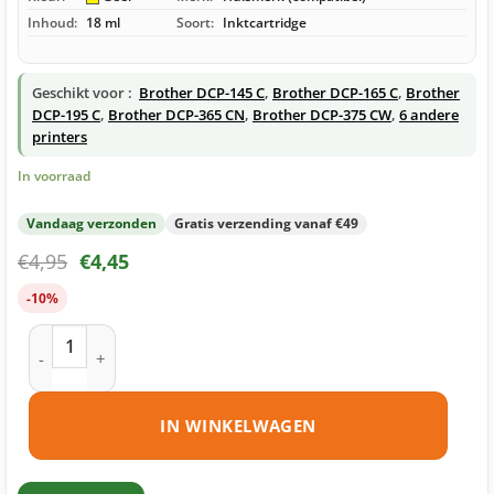
Inhoud:
18 ml
Soort:
Inktcartridge
Geschikt voor :
Brother DCP-145 C
,
Brother DCP-165 C
,
Brother
DCP-195 C
,
Brother DCP-365 CN
,
Brother DCP-375 CW
,
6 andere
printers
In voorraad
Vandaag verzonden
Gratis verzending vanaf €49
€
4,95
€
4,45
-10%
Brother LC980 Y inktcartridge geel huismerk aantal
IN WINKELWAGEN