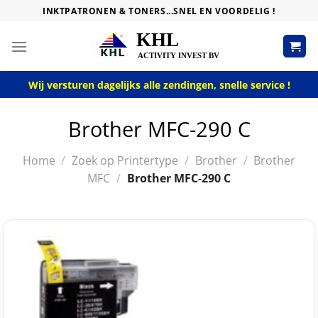
Skip
INKTPATRONEN & TONERS...SNEL EN VOORDELIG !
to
content
Wij versturen dagelijks alle zendingen, snelle service !
Brother MFC-290 C
Home
/
Zoek op Printertype
/
Brother
/
Brother
MFC
/
Brother MFC-290 C