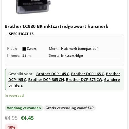
Brother LC980 BK inktcartridge zwart huismerk
SPECIFICATIES
Kleur:
Zwart
Merk:
Huismerk (compatibel)
Inhoud:
28 ml
Soort:
Inktcartridge
Geschikt voor :
Brother DCP-145 C
,
Brother DCP-165 C
,
Brother
DCP-195 C
,
Brother DCP-365 CN
,
Brother DCP-375 CW
,
6 andere
printers
In voorraad
Vandaag verzonden
Gratis verzending vanaf €49
€
4,95
€
4,45
-10%