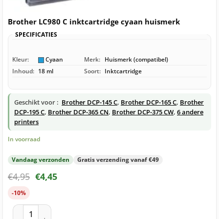
Brother LC980 C inktcartridge cyaan huismerk
SPECIFICATIES
Kleur:
Cyaan
Merk:
Huismerk (compatibel)
Inhoud:
18 ml
Soort:
Inktcartridge
Geschikt voor :
Brother DCP-145 C
,
Brother DCP-165 C
,
Brother
DCP-195 C
,
Brother DCP-365 CN
,
Brother DCP-375 CW
,
6 andere
printers
In voorraad
Vandaag verzonden
Gratis verzending vanaf €49
€
4,95
€
4,45
-10%
Brother LC980 C inktcartridge cyaan huismerk aantal