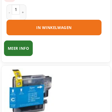
Brother LC980 BK inktcartridge zwart huismerk aantal
IN WINKELWAGEN
MEER INFO