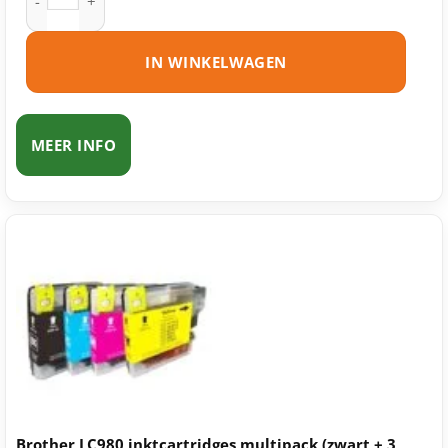
IN WINKELWAGEN
MEER INFO
Brother LC980 inktcartridges multipack (zwart + 3