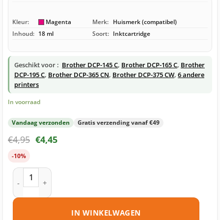
Kleur:
Magenta
Merk:
Huismerk (compatibel)
Inhoud:
18 ml
Soort:
Inktcartridge
Geschikt voor :
Brother DCP-145 C
,
Brother DCP-165 C
,
Brother
DCP-195 C
,
Brother DCP-365 CN
,
Brother DCP-375 CW
,
6 andere
printers
In voorraad
Vandaag verzonden
Gratis verzending vanaf €49
€
4,95
€
4,45
-10%
Brother LC980 M inktcartridge magenta huismerk aantal
IN WINKELWAGEN