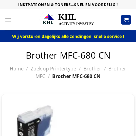
Skip
INKTPATRONEN & TONERS...SNEL EN VOORDELIG !
to
content
Wij versturen dagelijks alle zendingen, snelle service !
Brother MFC-680 CN
Home
/
Zoek op Printertype
/
Brother
/
Brother
MFC
/
Brother MFC-680 CN