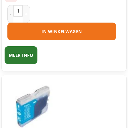
Brother LC1000 BK inktcartridge zwart huismerk aantal
IN WINKELWAGEN
MEER INFO