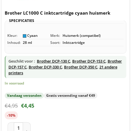
Brother LC1000 C inktcartridge cyaan huismerk
SPECIFICATIES
Kleur:
Cyaan
Merk:
Huismerk (compatibel)
Inhoud:
28 ml
Soort:
Inktcartridge
Geschikt voor :
Brother DCP-130 C
,
Brother DCP-153 C
,
Brother
DCP-157 C
,
Brother DCP-330 C
,
Brother DCP-350 C
,
21 andere
printers
In voorraad
Vandaag verzonden
Gratis verzending vanaf €49
€
4,95
€
4,45
-10%
Brother LC1000 C inktcartridge cyaan huismerk aantal