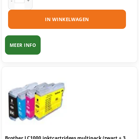
IN WINKELWAGEN
MEER INFO
Brother LC1000 inktcartridges multipack (zwart + 3