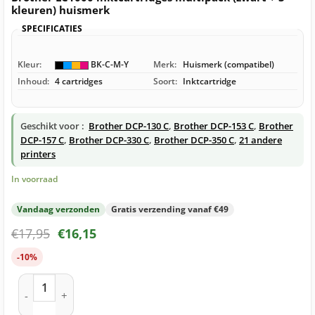
kleuren) huismerk
SPECIFICATIES
Kleur:
BK-C-M-Y
Merk:
Huismerk (compatibel)
Inhoud:
4 cartridges
Soort:
Inktcartridge
Geschikt voor :
Brother DCP-130 C
,
Brother DCP-153 C
,
Brother
DCP-157 C
,
Brother DCP-330 C
,
Brother DCP-350 C
,
21 andere
printers
In voorraad
Vandaag verzonden
Gratis verzending vanaf €49
€
17,95
€
16,15
-10%
Brother LC1000 inktcartridges multipack (zwart + 3 kleuren)