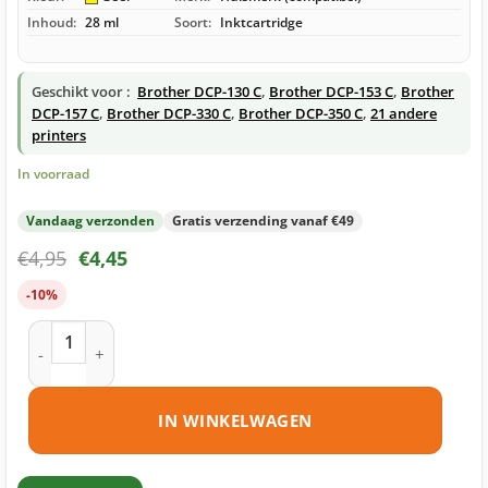
Inhoud:
28 ml
Soort:
Inktcartridge
Geschikt voor :
Brother DCP-130 C
,
Brother DCP-153 C
,
Brother
DCP-157 C
,
Brother DCP-330 C
,
Brother DCP-350 C
,
21 andere
printers
In voorraad
Vandaag verzonden
Gratis verzending vanaf €49
€
4,95
€
4,45
-10%
Brother LC1000 Y inktcartridge geel huismerk aantal
IN WINKELWAGEN