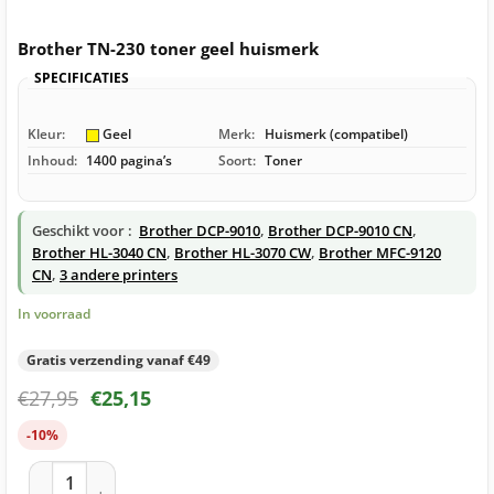
Brother TN-230 toner geel huismerk
SPECIFICATIES
Kleur:
Geel
Merk:
Huismerk (compatibel)
Inhoud:
1400 pagina’s
Soort:
Toner
Geschikt voor :
Brother DCP-9010
,
Brother DCP-9010 CN
,
Brother HL-3040 CN
,
Brother HL-3070 CW
,
Brother MFC-9120
CN
,
3 andere printers
In voorraad
Gratis verzending vanaf €49
€
27,95
€
25,15
-10%
Brother TN-230 toner geel huismerk aantal