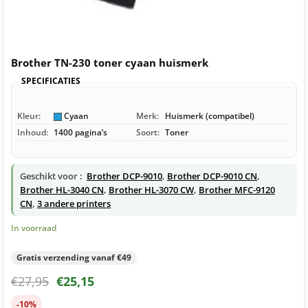
Brother TN-230 toner cyaan huismerk
SPECIFICATIES
Kleur:
Cyaan
Merk:
Huismerk (compatibel)
Inhoud:
1400 pagina’s
Soort:
Toner
Geschikt voor :
Brother DCP-9010
,
Brother DCP-9010 CN
,
Brother HL-3040 CN
,
Brother HL-3070 CW
,
Brother MFC-9120
CN
,
3 andere printers
In voorraad
Gratis verzending vanaf €49
€
27,95
€
25,15
-10%