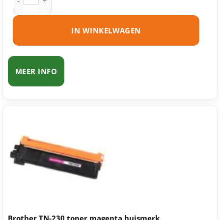
IN WINKELWAGEN
MEER INFO
Brother TN-230 toner magenta huismerk