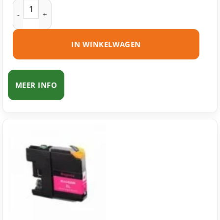
Brother LC225 C inktcartridge cyaan huismerk aantal
IN WINKELWAGEN
MEER INFO