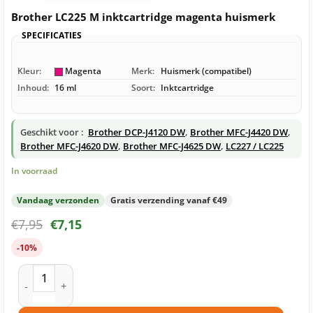
Brother LC225 M inktcartridge magenta huismerk
SPECIFICATIES
Kleur:
Magenta
Merk:
Huismerk (compatibel)
Inhoud:
16 ml
Soort:
Inktcartridge
Geschikt voor :
Brother DCP-J4120 DW
,
Brother MFC-J4420 DW
,
Brother MFC-J4620 DW
,
Brother MFC-J4625 DW
,
LC227 / LC225
In voorraad
Vandaag verzonden
Gratis verzending vanaf €49
€
7,95
€
7,15
-10%
Brother LC225 M inktcartridge magenta huismerk aantal