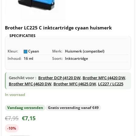
Brother LC225 C inktcartridge cyaan huismerk
SPECIFICATIES
Kleur:
Cyaan
Merk:
Huismerk (compatibel)
Inhoud:
16 ml
Soort:
Inktcartridge
Geschikt voor :
Brother DCP-J4120 DW
,
Brother MFC-J4420 DW
,
Brother MFC-J4620 DW
,
Brother MFC-J4625 DW
,
LC227 / LC225
In voorraad
Vandaag verzonden
Gratis verzending vanaf €49
€
7,95
€
7,15
-10%