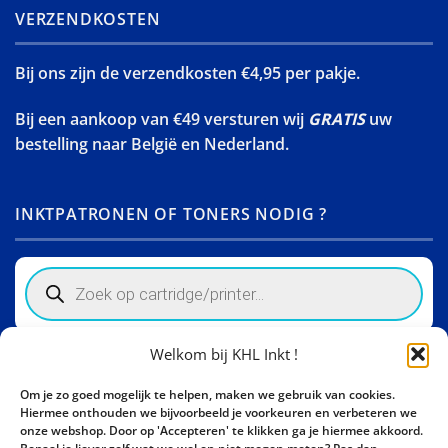
VERZENDKOSTEN
Bij ons zijn de verzendkosten €4,95 per pakje.
Bij een aankoop van €49 versturen wij
GRATIS
uw
bestelling naar België en Nederland.
INKTPATRONEN OF TONERS NODIG ?
Products
search
Welkom bij KHL Inkt !
Winkelinformatie
Om je zo goed mogelijk te helpen, maken we gebruik van cookies.
Activity Invest BV - KHL, Kempische Steenweg 274
Hiermee onthouden we bijvoorbeeld je voorkeuren en verbeteren we
3500 Hasselt - België BE0862447190
onze webshop. Door op 'Accepteren' te klikken ga je hiermee akkoord.