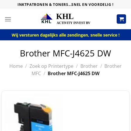
Skip
INKTPATRONEN & TONERS...SNEL EN VOORDELIG !
to
content
Wij versturen dagelijks alle zendingen, snelle service !
Brother MFC-J4625 DW
Home
/
Zoek op Printertype
/
Brother
/
Brother
MFC
/
Brother MFC-J4625 DW