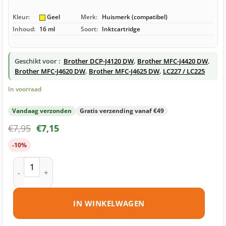
Kleur:
Geel
Merk:
Huismerk (compatibel)
Inhoud:
16 ml
Soort:
Inktcartridge
Geschikt voor :
Brother DCP-J4120 DW
,
Brother MFC-J4420 DW
,
Brother MFC-J4620 DW
,
Brother MFC-J4625 DW
,
LC227 / LC225
In voorraad
Vandaag verzonden
Gratis verzending vanaf €49
€
7,95
€
7,15
-10%
Brother LC225 Y inktcartridge geel huismerk aantal
IN WINKELWAGEN