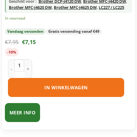
Geschikt voor :
Brother DCP-J4120 DW
,
Brother MFC-J4420 DW
,
Brother MFC-J4620 DW
,
Brother MFC-J4625 DW
,
LC227 / LC225
In voorraad
Vandaag verzonden
Gratis verzending vanaf €49
€
7,95
€
7,15
-10%
Brother LC227 BK inktcartridge zwart huismerk aantal
IN WINKELWAGEN
MEER INFO