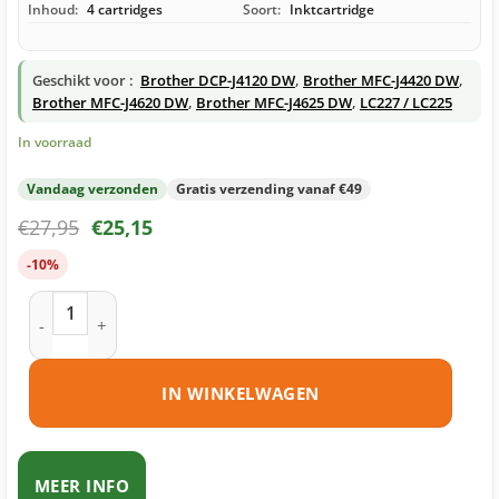
Inhoud:
4 cartridges
Soort:
Inktcartridge
Geschikt voor :
Brother DCP-J4120 DW
,
Brother MFC-J4420 DW
,
Brother MFC-J4620 DW
,
Brother MFC-J4625 DW
,
LC227 / LC225
In voorraad
Vandaag verzonden
Gratis verzending vanaf €49
€
27,95
€
25,15
-10%
Brother LC227 / LC225 inktcartridges multipack (zwart + 3 k
IN WINKELWAGEN
MEER INFO