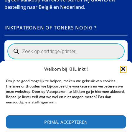
bestelling naar België en Nederland.
INKTPATRONEN OF TONERS NODIG ?
Products
search
Welkom bij KHL Inkt !
Winkelinformatie
Om je zo goed mogelijk te helpen, maken we gebruik van cookies.
Activity Invest BV - KHL, Kempische Steenweg 274
Hiermee onthouden we bijvoorbeeld je voorkeuren en verbeteren we
3500 Hasselt - België BE0862447190
onze webshop. Door op 'Accepteren' te klikken ga je hiermee akkoord.
Bepaal je liever zelf wat we wel en niet mogen meten? Pas dan
Bel ons nu:
+32 11 261499
eenvoudig je instellingen aan.
E-mail:
sales@khl-inkt.be
PRIMA, ACCEPTEREN