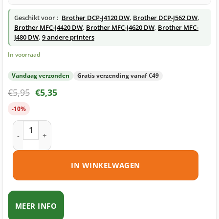
Geschikt voor :
Brother DCP-J4120 DW
,
Brother DCP-J562 DW
,
Brother MFC-J4420 DW
,
Brother MFC-J4620 DW
,
Brother MFC-
J480 DW
,
9 andere printers
In voorraad
Vandaag verzonden
Gratis verzending vanaf €49
€
5,95
€
5,35
-10%
Brother LC223 BK inktcartridge zwart huismerk aantal
IN WINKELWAGEN
MEER INFO