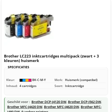
Brother LC223 inktcartridges multipack (zwart + 3
kleuren) huismerk
SPECIFICATIES
Kleur:
BK-C-M-Y
Merk:
Huismerk (compatibel)
Inhoud:
4 cartridges
Soort:
Inktcartridge
Geschikt voor :
Brother DCP-J4120 DW
,
Brother DCP-J562 DW
,
Brother MFC-J4420 DW
,
Brother MFC-J4620 DW
,
Brother MFC-
J480 DW
,
9 andere printers