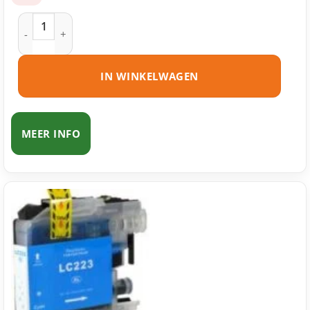
Brother LC221 BK inktcartridge zwart huismerk aantal
IN WINKELWAGEN
MEER INFO