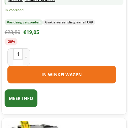
In voorraad
Vandaag verzonden
Gratis verzending vanaf €49
€
23,80
€
19,05
-20%
Brother LC223 inktcartridges multipack (zwart + 3 kleuren) 
IN WINKELWAGEN
MEER INFO