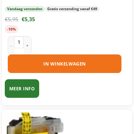
Vandaag verzonden
Gratis verzending vanaf €49
€
5,95
€
5,35
-10%
Brother LC223 M inktcartridge magenta huismerk aantal
IN WINKELWAGEN
MEER INFO