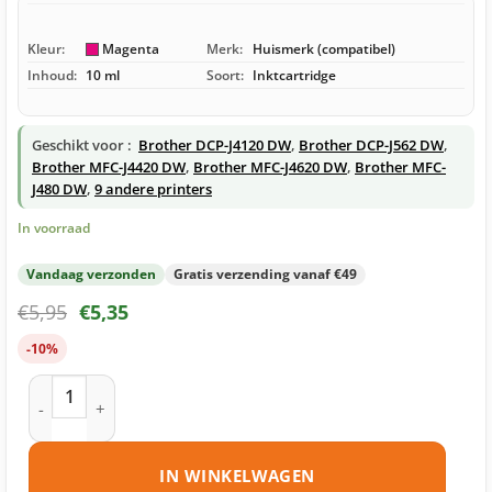
Kleur:
Magenta
Merk:
Huismerk (compatibel)
Inhoud:
10 ml
Soort:
Inktcartridge
Geschikt voor :
Brother DCP-J4120 DW
,
Brother DCP-J562 DW
,
Brother MFC-J4420 DW
,
Brother MFC-J4620 DW
,
Brother MFC-
J480 DW
,
9 andere printers
In voorraad
Vandaag verzonden
Gratis verzending vanaf €49
€
5,95
€
5,35
-10%
Brother LC221 M inktcartridge magenta huismerk aantal
IN WINKELWAGEN