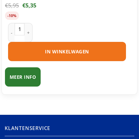
€
5,95
€
5,35
-10%
Brother LC223 Y inktcartridge geel huismerk aantal
IN WINKELWAGEN
MEER INFO
KLANTENSERVICE