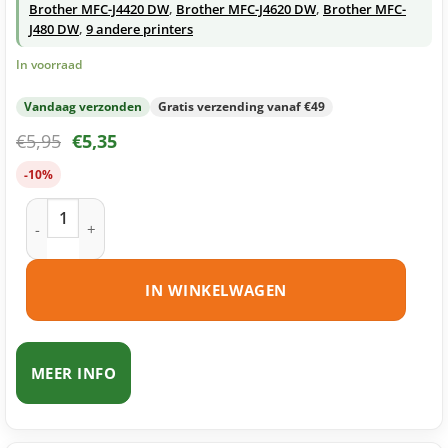
Brother MFC-J4420 DW
,
Brother MFC-J4620 DW
,
Brother MFC-
J480 DW
,
9 andere printers
In voorraad
Vandaag verzonden
Gratis verzending vanaf €49
€
5,95
€
5,35
-10%
Brother LC223 C inktcartridge cyaan huismerk aantal
IN WINKELWAGEN
MEER INFO