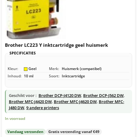
Brother LC223 Y inktcartridge geel huismerk
SPECIFICATIES
Kleur:
Geel
Merk:
Huismerk (compatibel)
Inhoud:
10 ml
Soort:
Inktcartridge
Geschikt voor :
Brother DCP-J4120 DW
,
Brother DCP-J562 DW
,
Brother MFC-J4420 DW
,
Brother MFC-J4620 DW
,
Brother MFC-
J480 DW
,
9 andere printers
In voorraad
Vandaag verzonden
Gratis verzending vanaf €49