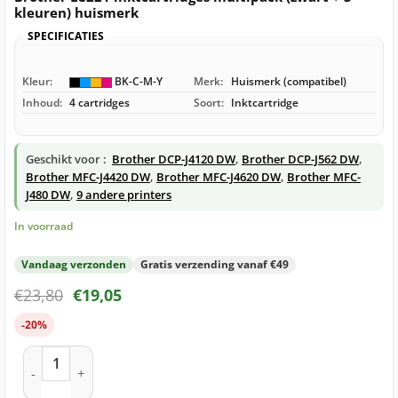
kleuren) huismerk
SPECIFICATIES
Kleur:
BK-C-M-Y
Merk:
Huismerk (compatibel)
Inhoud:
4 cartridges
Soort:
Inktcartridge
Geschikt voor :
Brother DCP-J4120 DW
,
Brother DCP-J562 DW
,
Brother MFC-J4420 DW
,
Brother MFC-J4620 DW
,
Brother MFC-
J480 DW
,
9 andere printers
In voorraad
Vandaag verzonden
Gratis verzending vanaf €49
€
23,80
€
19,05
-20%
Brother LC221 inktcartridges multipack (zwart + 3 kleuren) 