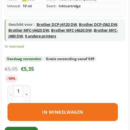
Inhoud:
10 ml
Soort:
Inktcartridge
Geschikt voor :
Brother DCP-J4120 DW
,
Brother DCP-J562 DW
,
Brother MFC-J4420 DW
,
Brother MFC-J4620 DW
,
Brother MFC-
J480 DW
,
9 andere printers
In voorraad
Vandaag verzonden
Gratis verzending vanaf €49
€
5,95
€
5,35
-10%
Brother LC221 Y inktcartridge geel huismerk aantal
IN WINKELWAGEN