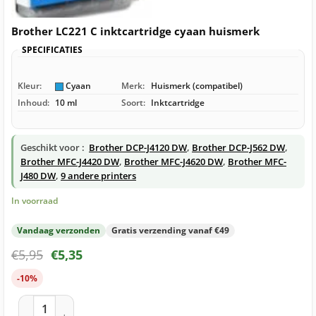
Brother LC221 C inktcartridge cyaan huismerk
SPECIFICATIES
Kleur:
Cyaan
Merk:
Huismerk (compatibel)
Inhoud:
10 ml
Soort:
Inktcartridge
Geschikt voor :
Brother DCP-J4120 DW
,
Brother DCP-J562 DW
,
Brother MFC-J4420 DW
,
Brother MFC-J4620 DW
,
Brother MFC-
J480 DW
,
9 andere printers
In voorraad
Vandaag verzonden
Gratis verzending vanaf €49
€
5,95
€
5,35
-10%
Brother LC221 C inktcartridge cyaan huismerk aantal