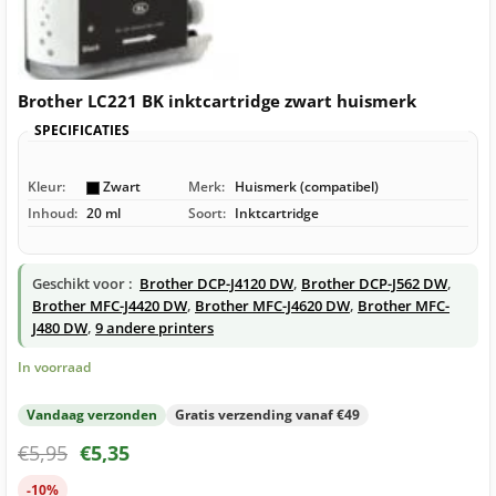
Brother LC221 BK inktcartridge zwart huismerk
SPECIFICATIES
Kleur:
Zwart
Merk:
Huismerk (compatibel)
Inhoud:
20 ml
Soort:
Inktcartridge
Geschikt voor :
Brother DCP-J4120 DW
,
Brother DCP-J562 DW
,
Brother MFC-J4420 DW
,
Brother MFC-J4620 DW
,
Brother MFC-
J480 DW
,
9 andere printers
In voorraad
Vandaag verzonden
Gratis verzending vanaf €49
€
5,95
€
5,35
-10%