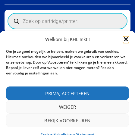
Products
search
Welkom bij KHL Inkt !
Winkelinformatie
Om je zo goed mogelijk te helpen, maken we gebruik van cookies.
Activity Invest BV - KHL, Kempische Steenweg 274
Hiermee onthouden we bijvoorbeeld je voorkeuren en verbeteren we
3500 Hasselt - België BE0862447190
onze webshop. Door op 'Accepteren' te klikken ga je hiermee akkoord.
Bepaal je liever zelf wat we wel en niet mogen meten? Pas dan
Bel ons nu:
+32 11 261499
eenvoudig je instellingen aan.
E-mail:
sales@khl-inkt.be
PRIMA, ACCEPTEREN
WEIGER
BEKIJK VOORKEUREN
CONTACT
Cookie Policy
Privacy Statement