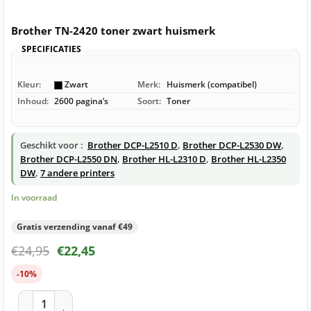
Brother TN-2420 toner zwart huismerk
SPECIFICATIES
Kleur:
Zwart
Merk:
Huismerk (compatibel)
Inhoud:
2600 pagina’s
Soort:
Toner
Geschikt voor :
Brother DCP-L2510 D
,
Brother DCP-L2530 DW
,
Brother DCP-L2550 DN
,
Brother HL-L2310 D
,
Brother HL-L2350
DW
,
7 andere printers
In voorraad
Gratis verzending vanaf €49
€
24,95
€
22,45
-10%
Brother TN-2420 toner zwart huismerk aantal