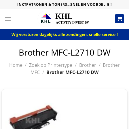
Skip
INKTPATRONEN & TONERS...SNEL EN VOORDELIG !
to
content
Wij versturen dagelijks alle zendingen, snelle service !
Brother MFC-L2710 DW
Home
/
Zoek op Printertype
/
Brother
/
Brother
MFC
/
Brother MFC-L2710 DW