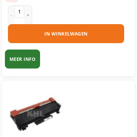
Brother TN-2410 toner zwart huismerk aantal
IN WINKELWAGEN
MEER INFO