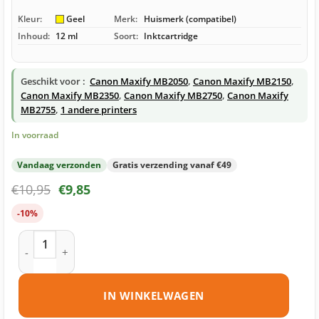
Kleur:
Geel
Merk:
Huismerk (compatibel)
Inhoud:
12 ml
Soort:
Inktcartridge
Geschikt voor :
Canon Maxify MB2050
,
Canon Maxify MB2150
,
Canon Maxify MB2350
,
Canon Maxify MB2750
,
Canon Maxify
MB2755
,
1 andere printers
In voorraad
Vandaag verzonden
Gratis verzending vanaf €49
€
10,95
€
9,85
-10%
Canon PGI-1500Y inktcartridge geel huismerk aantal
IN WINKELWAGEN