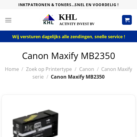
Skip
INKTPATRONEN & TONERS...SNEL EN VOORDELIG !
to
content
Wij versturen dagelijks alle zendingen, snelle service !
Canon Maxify MB2350
Home
/
Zoek op Printertype
/
Canon
/
Canon Maxify
serie
/
Canon Maxify MB2350