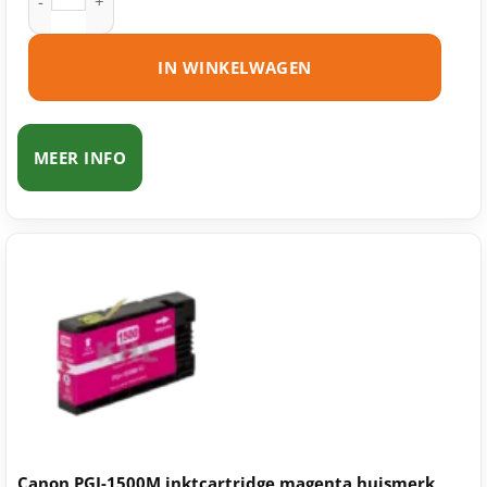
IN WINKELWAGEN
MEER INFO
Canon PGI-1500M inktcartridge magenta huismerk