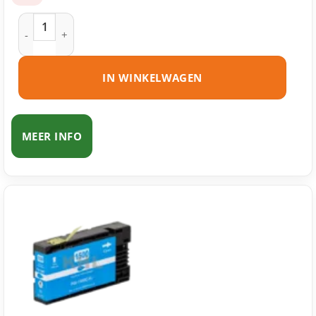
Canon PGI-1500BK inktcartridge zwart huismerk aantal
IN WINKELWAGEN
MEER INFO