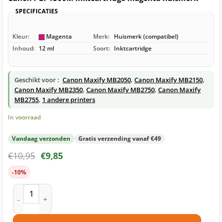
SPECIFICATIES
Kleur:
Magenta
Merk:
Huismerk (compatibel)
Inhoud:
12 ml
Soort:
Inktcartridge
Geschikt voor :
Canon Maxify MB2050
,
Canon Maxify MB2150
,
Canon Maxify MB2350
,
Canon Maxify MB2750
,
Canon Maxify
MB2755
,
1 andere printers
In voorraad
Vandaag verzonden
Gratis verzending vanaf €49
€
10,95
€
9,85
-10%
Canon PGI-1500M inktcartridge magenta huismerk aantal