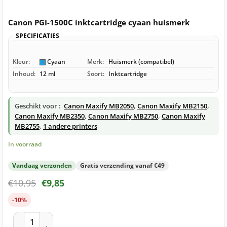
Canon PGI-1500C inktcartridge cyaan huismerk
SPECIFICATIES
Kleur:
Cyaan
Merk:
Huismerk (compatibel)
Inhoud:
12 ml
Soort:
Inktcartridge
Geschikt voor :
Canon Maxify MB2050
,
Canon Maxify MB2150
,
Canon Maxify MB2350
,
Canon Maxify MB2750
,
Canon Maxify
MB2755
,
1 andere printers
In voorraad
Vandaag verzonden
Gratis verzending vanaf €49
€
10,95
€
9,85
-10%
Canon PGI-1500C inktcartridge cyaan huismerk aantal