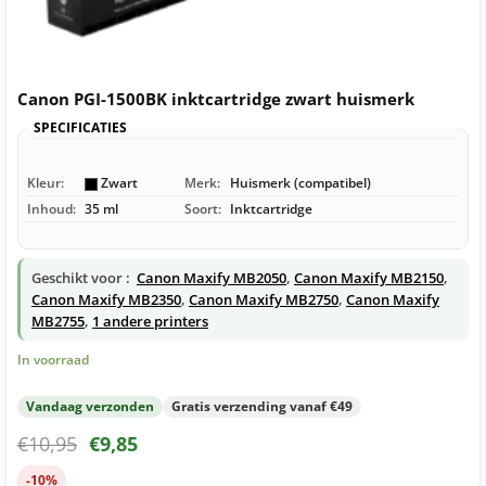
Canon PGI-1500BK inktcartridge zwart huismerk
SPECIFICATIES
Kleur:
Zwart
Merk:
Huismerk (compatibel)
Inhoud:
35 ml
Soort:
Inktcartridge
Geschikt voor :
Canon Maxify MB2050
,
Canon Maxify MB2150
,
Canon Maxify MB2350
,
Canon Maxify MB2750
,
Canon Maxify
MB2755
,
1 andere printers
In voorraad
Vandaag verzonden
Gratis verzending vanaf €49
€
10,95
€
9,85
-10%