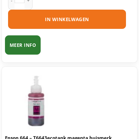
IN WINKELWAGEN
MEER INFO
Epson 664 – T6643ecotank magenta huismerk