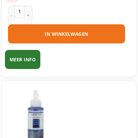
Epson 664 – T6641 ecotank zwart huismerk aantal
IN WINKELWAGEN
MEER INFO