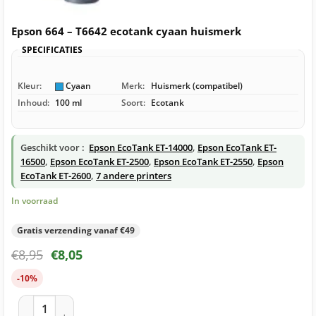
Epson 664 – T6642 ecotank cyaan huismerk
SPECIFICATIES
Kleur:
Cyaan
Merk:
Huismerk (compatibel)
Inhoud:
100 ml
Soort:
Ecotank
Geschikt voor :
Epson EcoTank ET-14000
,
Epson EcoTank ET-
16500
,
Epson EcoTank ET-2500
,
Epson EcoTank ET-2550
,
Epson
EcoTank ET-2600
,
7 andere printers
In voorraad
Gratis verzending vanaf €49
€
8,95
€
8,05
-10%
Epson 664 – T6642 ecotank cyaan huismerk aantal