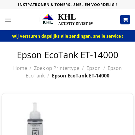
Skip
INKTPATRONEN & TONERS...SNEL EN VOORDELIG !
to
content
Wij versturen dagelijks alle zendingen, snelle service !
Epson EcoTank ET-14000
Home
/
Zoek op Printertype
/
Epson
/
Epson
EcoTank
/
Epson EcoTank ET-14000