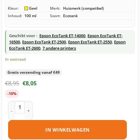
Kleur:
Geel
Merk:
Huismerk (compatibel)
Inhoud:
100 ml
Soort:
Ecotank
Geschikt voor :
Epson EcoTank ET-14000
,
Epson EcoTank ET-
16500
,
Epson EcoTank ET-2500
,
Epson EcoTank ET-2550
,
Epson
EcoTank ET-2600
,
7 andere printers
In voorraad
Gratis verzending vanaf €49
€
8,95
€
8,05
-10%
Epson 664 – T6644 ecotank geel huismerk aantal
IN WINKELWAGEN