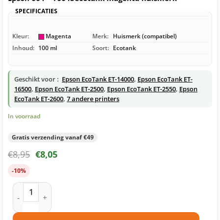
SPECIFICATIES
Kleur:
Magenta
Merk:
Huismerk (compatibel)
Inhoud:
100 ml
Soort:
Ecotank
Geschikt voor :
Epson EcoTank ET-14000
,
Epson EcoTank ET-
16500
,
Epson EcoTank ET-2500
,
Epson EcoTank ET-2550
,
Epson
EcoTank ET-2600
,
7 andere printers
In voorraad
Gratis verzending vanaf €49
€
8,95
€
8,05
-10%
Epson 664 – T6643ecotank magenta huismerk aantal