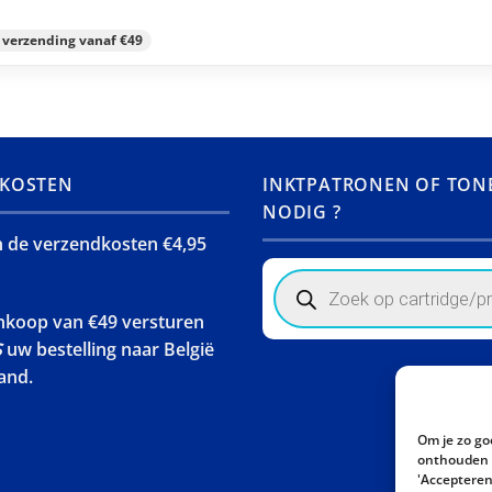
s verzending vanaf €49
KOSTEN
INKTPATRONEN OF TON
NODIG ?
jn de verzendkosten €4,95
Products
search
ankoop van €49 versturen
S
uw bestelling naar België
and.
Om je zo go
onthouden w
'Accepteren'