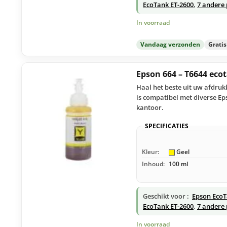
EcoTank ET-2600
,
7 andere 
In voorraad
Vandaag verzonden
Grati
Epson 664 – T6644 eco
Haal het beste uit uw afdruk
is compatibel met diverse Ep
kantoor.
SPECIFICATIES
Kleur:
Geel
Inhoud:
100 ml
Geschikt voor :
Epson EcoT
EcoTank ET-2600
,
7 andere 
In voorraad