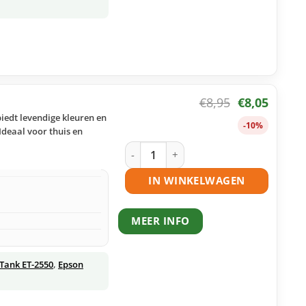
€
8,95
€
8,05
iedt levendige kleuren en
-10%
Ideaal voor thuis en
Epson 664 – T6644 ecotank geel huism
IN WINKELWAGEN
MEER INFO
Tank ET-2550
,
Epson