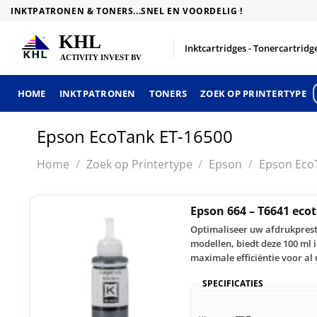
Skip
INKTPATRONEN & TONERS...SNEL EN VOORDELIG !
to
content
Inktcartridges - Tonercartridge
HOME
INKTPATRONEN
TONERS
ZOEK OP PRINTERTYPE
Epson EcoTank ET-16500
Home
/
Zoek op Printertype
/
Epson
/
Epson Eco
Epson 664 – T6641 eco
Optimaliseer uw afdrukprest
modellen, biedt deze 100 ml 
maximale efficiëntie voor al
SPECIFICATIES