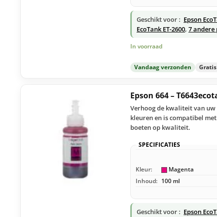
Geschikt voor :
Epson EcoT
EcoTank ET-2600
,
7 andere 
In voorraad
Vandaag verzonden
Grati
Epson 664 – T6643eco
Verhoog de kwaliteit van uw 
kleuren en is compatibel met
boeten op kwaliteit.
SPECIFICATIES
Kleur:
Magenta
Inhoud:
100 ml
Geschikt voor :
Epson EcoT