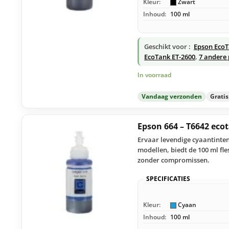
Kleur:
Zwart
Inhoud:
100 ml
Geschikt voor :
Epson EcoT
EcoTank ET-2600
,
7 andere 
In voorraad
Vandaag verzonden
Grati
Epson 664 – T6642 ec
Ervaar levendige cyaantinten
modellen, biedt de 100 ml f
zonder compromissen.
SPECIFICATIES
Kleur:
Cyaan
Inhoud:
100 ml