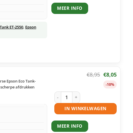
MEER INFO
Tank ET-2550
,
Epson
€
8,95
€
8,05
rse Epson Eco Tank-
-10%
n scherpe afdrukken
Epson 664 – T6642 ecotank cyaan huis
IN WINKELWAGEN
MEER INFO