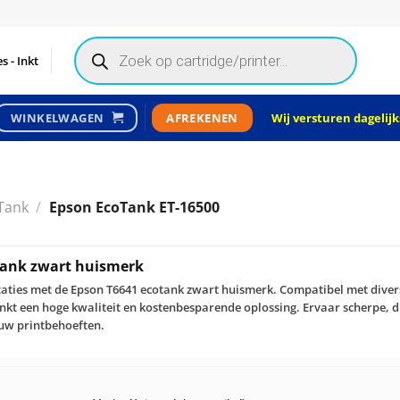
Products
search
s - Inkt
Wij versturen dagelijks
WINKELWAGEN
AFREKENEN
Tank
/
Epson EcoTank ET-16500
tank zwart huismerk
aties met de Epson T6641 ecotank zwart huismerk. Compatibel met diver
inkt een hoge kwaliteit en kostenbesparende oplossing. Ervaar scherpe,
 uw printbehoeften.