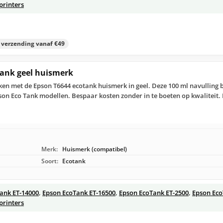
printers
s verzending vanaf €49
tank geel huismerk
ken met de Epson T6644 ecotank huismerk in geel. Deze 100 ml navulling b
son Eco Tank modellen. Bespaar kosten zonder in te boeten op kwaliteit. 
Merk:
Huismerk (compatibel)
Soort:
Ecotank
ank ET-14000
,
Epson EcoTank ET-16500
,
Epson EcoTank ET-2500
,
Epson Eco
printers