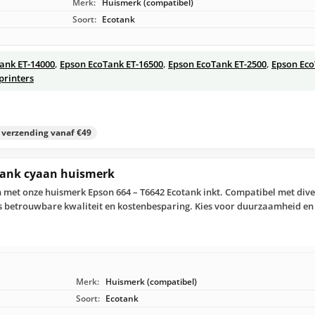
Merk:
Huismerk (compatibel)
Soort:
Ecotank
ank ET-14000
,
Epson EcoTank ET-16500
,
Epson EcoTank ET-2500
,
Epson Eco
printers
s verzending vanaf €49
otank cyaan huismerk
 met onze huismerk Epson 664 – T6642 Ecotank inkt. Compatibel met dive
les betrouwbare kwaliteit en kostenbesparing. Kies voor duurzaamheid e
Merk:
Huismerk (compatibel)
Soort:
Ecotank