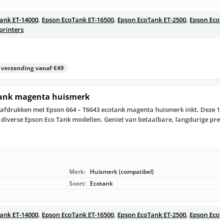
ank ET-14000
,
Epson EcoTank ET-16500
,
Epson EcoTank ET-2500
,
Epson Eco
printers
s verzending vanaf €49
tank magenta huismerk
afdrukken met Epson 664 – T6643 ecotank magenta huismerk inkt. Deze 10
 diverse Epson Eco Tank modellen. Geniet van betaalbare, langdurige pres
Merk:
Huismerk (compatibel)
Soort:
Ecotank
ank ET-14000
,
Epson EcoTank ET-16500
,
Epson EcoTank ET-2500
,
Epson Eco