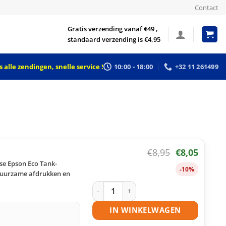
Contact
Gratis verzending vanaf €49 ,
standaard verzending is €4,95
 alle zendingen, snelle service !
10:00 - 18:00
+32 11 261499
€
8,95
€
8,05
se Epson Eco Tank-
-10%
 duurzame afdrukken en
Epson 664 – T6641 ecotank zwart huis
IN WINKELWAGEN