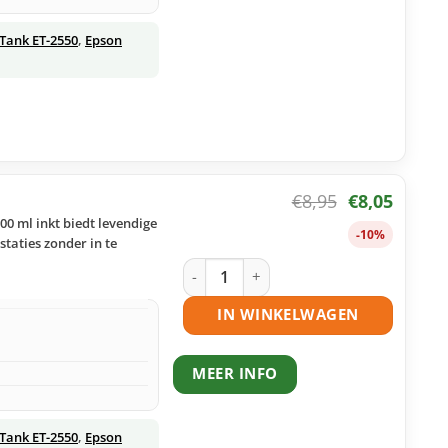
Tank ET-2550
,
Epson
€
8,95
€
8,05
0 ml inkt biedt levendige
-10%
taties zonder in te
Epson 664 – T6643ecotank magenta hu
IN WINKELWAGEN
MEER INFO
Tank ET-2550
,
Epson