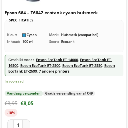
Epson 664 – T6642 ecotank cyaan huismerk
SPECIFICATIES
Kleur:
Cyaan
Merk:
Huismerk (compatibel)
Inhoud:
100 ml
Soort:
Ecotank
Geschikt voor :
Epson EcoTank ET-14000
,
Epson EcoTank ET-
16500
,
Epson EcoTank ET-2500
,
Epson EcoTank ET-2550
,
Epson
EcoTank ET-2600
,
7 andere printers
In voorraad
Vandaag verzonden
Gratis verzending vanaf €49
€
8,95
€
8,05
-10%
Epson 664 – T6642 ecotank cyaan huismerk aantal