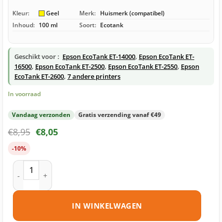
Kleur:
Geel
Merk:
Huismerk (compatibel)
Inhoud:
100 ml
Soort:
Ecotank
Geschikt voor :
Epson EcoTank ET-14000
,
Epson EcoTank ET-
16500
,
Epson EcoTank ET-2500
,
Epson EcoTank ET-2550
,
Epson
EcoTank ET-2600
,
7 andere printers
In voorraad
Vandaag verzonden
Gratis verzending vanaf €49
€
8,95
€
8,05
-10%
Epson 664 – T6644 ecotank geel huismerk aantal
IN WINKELWAGEN