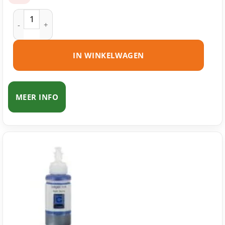
Epson 664 – T6641 ecotank zwart huismerk aantal
IN WINKELWAGEN
MEER INFO