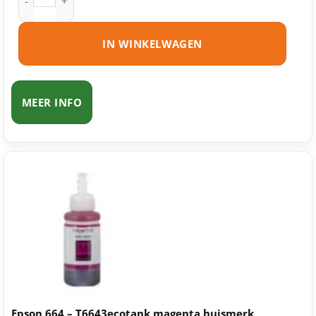
IN WINKELWAGEN
MEER INFO
Epson 664 – T6643ecotank magenta huismerk