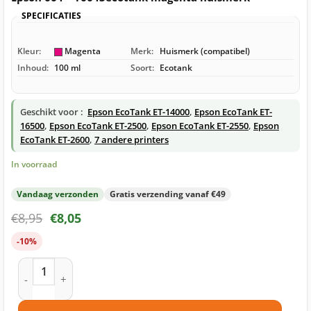
SPECIFICATIES
Kleur:
Magenta
Merk:
Huismerk (compatibel)
Inhoud:
100 ml
Soort:
Ecotank
Geschikt voor :
Epson EcoTank ET-14000
,
Epson EcoTank ET-
16500
,
Epson EcoTank ET-2500
,
Epson EcoTank ET-2550
,
Epson
EcoTank ET-2600
,
7 andere printers
In voorraad
Vandaag verzonden
Gratis verzending vanaf €49
€
8,95
€
8,05
-10%
Epson 664 – T6643ecotank magenta huismerk aantal