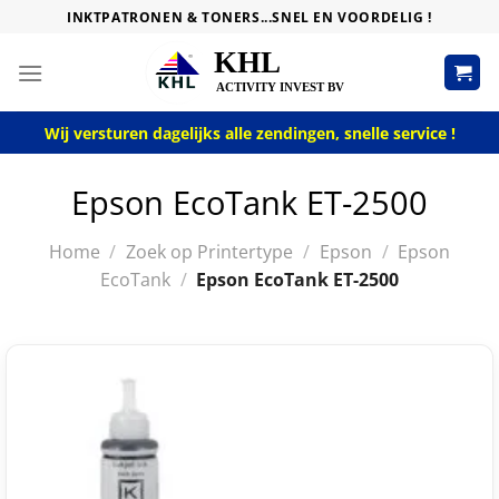
Skip
INKTPATRONEN & TONERS...SNEL EN VOORDELIG !
to
content
Wij versturen dagelijks alle zendingen, snelle service !
Epson EcoTank ET-2500
Home
/
Zoek op Printertype
/
Epson
/
Epson
EcoTank
/
Epson EcoTank ET-2500