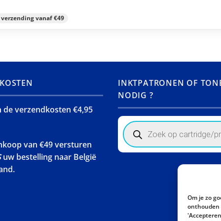
s verzending vanaf €49
KOSTEN
INKTPATRONEN OF TON
NODIG ?
jn de verzendkosten €4,95
Products
search
ankoop van €49 versturen
S
uw bestelling naar België
and.
Om je zo go
onthouden w
'Accepteren'