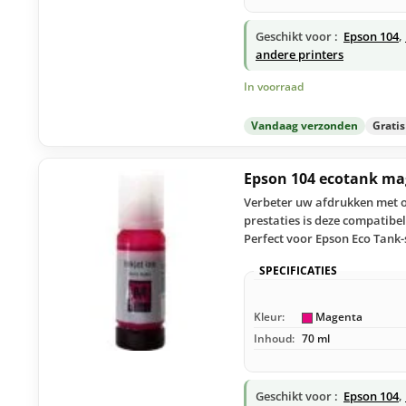
Geschikt voor :
Epson 104
,
andere printers
In voorraad
Vandaag verzonden
Grati
Epson 104 ecotank m
Verbeter uw afdrukken met o
prestaties is deze compatibe
Perfect voor Epson Eco Tank-
SPECIFICATIES
Kleur:
Magenta
Inhoud:
70 ml
Geschikt voor :
Epson 104
,