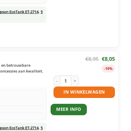
pson EcoTank ET-2714
,
5
€
8,95
€
8,05
r en betrouwbare
-10%
oncessies aan kwaliteit.
Epson 104 ecotank magenta huismerk
IN WINKELWAGEN
MEER INFO
pson EcoTank ET-2714
,
5