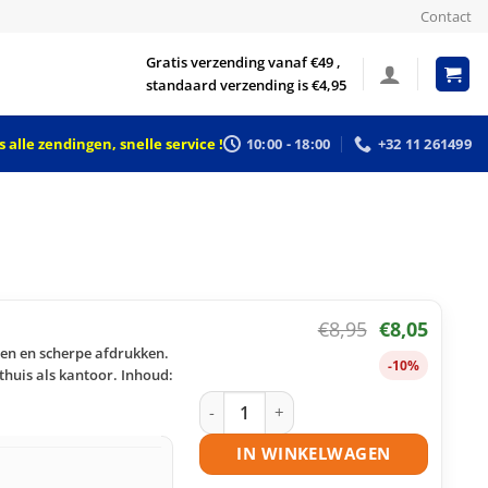
Contact
Gratis verzending vanaf €49 ,
standaard verzending is €4,95
 alle zendingen, snelle service !
10:00 - 18:00
+32 11 261499
€
8,95
€
8,05
ren en scherpe afdrukken.
-10%
huis als kantoor. Inhoud:
Epson 104 ecotank cyaan huismerk aa
IN WINKELWAGEN