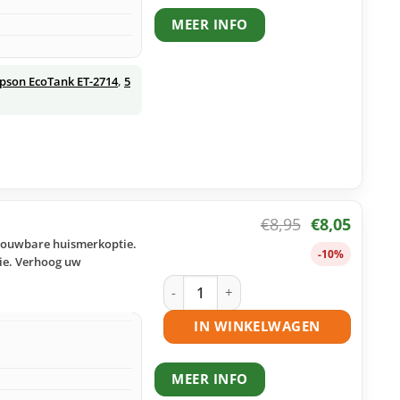
MEER INFO
pson EcoTank ET-2714
,
5
€
8,95
€
8,05
trouwbare huismerkoptie.
-10%
tie. Verhoog uw
Epson 104 ecotank geel huismerk aant
IN WINKELWAGEN
MEER INFO