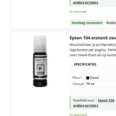
andere printers
In voorraad
Vandaag verzonden
Grati
Epson 104 ecotank zw
Maximaliseer je printprestat
lage kosten per pagina. Perf
voor zowel thuis als op kant
SPECIFICATIES
Kleur:
Zwart
Inhoud:
70 ml
Geschikt voor :
Epson 104
,
andere printers
In voorraad