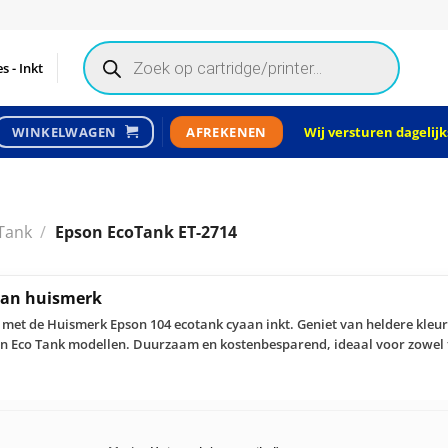
Products
search
s - Inkt
Wij versturen dagelijks
WINKELWAGEN
AFREKENEN
Tank
/
Epson EcoTank ET-2714
aan huismerk
r met de Huismerk Epson 104 ecotank cyaan inkt. Geniet van heldere kleu
n Eco Tank modellen. Duurzaam en kostenbesparend, ideaal voor zowel t