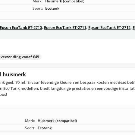
Merk:
Huismerk (compatibel)
Soort:
Ecotank
Epson EcoTank ET-2710
,
Epson EcoTank ET-2711
,
Epson EcoTank ET-2712
,
E
s verzending vanaf €49
el huismerk
nk geel, 70 ml. Ervaar levendige kleuren en bespaar kosten met deze be
 Eco Tank modellen, biedt langdurige prestaties en eenvoudige installa
oos!
Merk:
Huismerk (compatibel)
Soort:
Ecotank