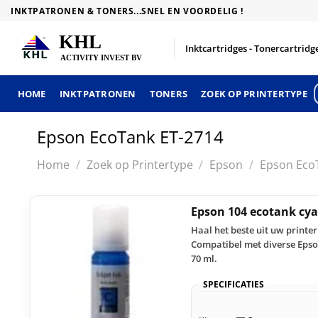
Skip
INKTPATRONEN & TONERS...SNEL EN VOORDELIG !
to
content
Inktcartridges - Tonercartridge
HOME
INKTPATRONEN
TONERS
ZOEK OP PRINTERTYPE
Epson EcoTank ET-2714
Home
/
Zoek op Printertype
/
Epson
/
Epson Eco
Epson 104 ecotank cy
Haal het beste uit uw printe
Compatibel met diverse Epso
70 ml.
SPECIFICATIES