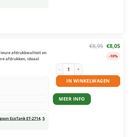
€
8,95
€
8,05
rieure afdrukkwaliteit en
-10%
ere afdrukken, ideaal
Epson 104 ecotank zwart huismerk aa
IN WINKELWAGEN
MEER INFO
pson EcoTank ET-2714
,
5