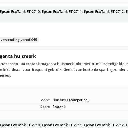
Epson EcoTank ET-2710
,
Epson EcoTank ET-2711
,
Epson EcoTank ET-2712
,
E
s verzending vanaf €49
agenta huismerk
nze Epson 104 ecotank magenta huismerk inkt. Met 70 ml levendige kleu
le inkt ideaal voor frequent gebruik. Geniet van kostenbesparing zonder c
series.
Merk:
Huismerk (compatibel)
Soort:
Ecotank
Epson EcoTank ET-2710
,
Epson EcoTank ET-2711
,
Epson EcoTank ET-2712
,
E