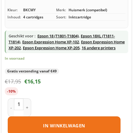
Kleur:
BKCMY
Merk:
Huismerk (compatibel)
Inhoud:
4 cartridges
Soort:
Inktcartridge
Geschikt voor :
Epson 18 (T1801-T1804)
,
Epson 18XL (T1811-
T1814)
,
Epson Expression Home XP-102
,
Epson Expression Home
XP-202
,
Epson Expression Home XP-205
,
16 andere printers
In voorraad
Gratis verzending vanaf €49
€
17,95
€
16,15
-10%
Epson 18 (T1806) inktcartridges multipack (zwart + 3 kleuren
IN WINKELWAGEN