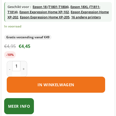
Geschikt voor :
Epson 18 (T1801-T1804)
,
Epson 18XL (T1811-
T1814)
,
Epson Expression Home XP-102
,
Epson Expression Home
XP-202
,
Epson Expression Home XP-205
,
16 andere printers
In voorraad
Gratis verzending vanaf €49
€
4,95
€
4,45
-10%
Epson 18XL (T1812) inktcartridge cyaan huismerk aantal
IN WINKELWAGEN
MEER INFO