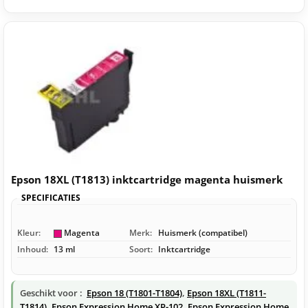
Epson 18XL (T1813) inktcartridge magenta huismerk
SPECIFICATIES
Kleur:
Magenta
Merk:
Huismerk (compatibel)
Inhoud:
13 ml
Soort:
Inktcartridge
Geschikt voor :
Epson 18 (T1801-T1804)
,
Epson 18XL (T1811-
T1814)
,
Epson Expression Home XP-102
,
Epson Expression Home