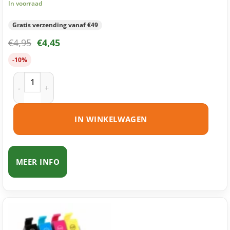
In voorraad
Gratis verzending vanaf €49
€
4,95
€
4,45
-10%
Epson 18XL (T1814) inktcartridge geel huismerk aantal
IN WINKELWAGEN
MEER INFO