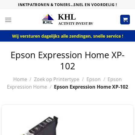
Skip
INKTPATRONEN & TONERS...SNEL EN VOORDELIG !
to
content
Wij versturen dagelijks alle zendingen, snelle service !
Epson Expression Home XP-
102
Home
/
Zoek op Printertype
/
Epson
/
Epson
Expression Home
/
Epson Expression Home XP-102