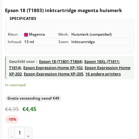
Epson 18 (T1803) inktcartridge magenta huismerk
SPECIFICATIES
Kleur:
Magenta
Merk:
Huismerk (compatibel)
Inhoud:
13 ml
Soort:
Inktcartridge
Geschikt voor :
Epson 18 (T1801-T1804)
,
Epson 18XL (T1811-
T1814)
,
Epson Expression Home XP-102
,
Epson Expression Home
XP-202
,
Epson Expression Home XP-205
,
16 andere printers
In voorraad
Gratis verzending vanaf €49
€
4,95
€
4,45
-10%
Epson 18 (T1803) inktcartridge magenta huismerk aantal