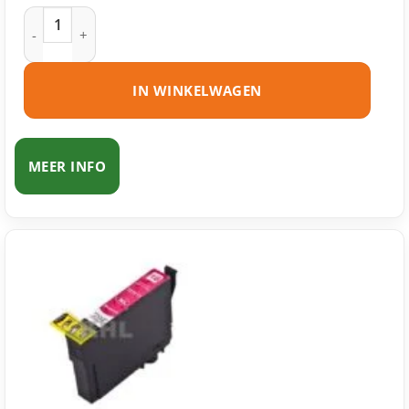
Epson 18 (T1802) inktcartridge cyaan huismerk aantal
IN WINKELWAGEN
MEER INFO