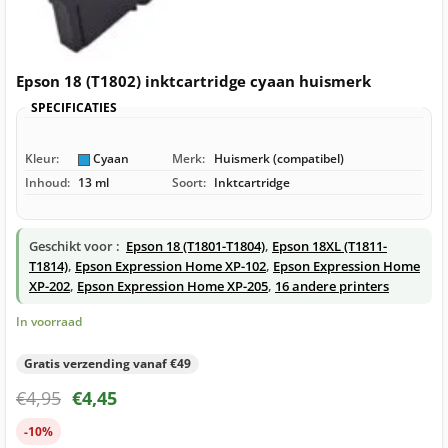
Epson 18 (T1802) inktcartridge cyaan huismerk
SPECIFICATIES
Kleur:
Cyaan
Merk:
Huismerk (compatibel)
Inhoud:
13 ml
Soort:
Inktcartridge
Geschikt voor :
Epson 18 (T1801-T1804)
,
Epson 18XL (T1811-
T1814)
,
Epson Expression Home XP-102
,
Epson Expression Home
XP-202
,
Epson Expression Home XP-205
,
16 andere printers
In voorraad
Gratis verzending vanaf €49
€
4,95
€
4,45
-10%