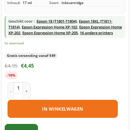
Inhoud:
17 ml
Soort:
Inktcartridge
Geschikt voor :
Epson 18 (T1801-T1804)
,
Epson 18XL (T1811-
T1814)
,
Epson Expression Home XP-102
,
Epson Expression Home
XP-202
,
Epson Expression Home XP-205
,
16 andere printers
In voorraad
Gratis verzending vanaf €49
€
4,95
€
4,45
-10%
Epson 18XL (T1811) inktcartridge zwart huismerk aantal
IN WINKELWAGEN