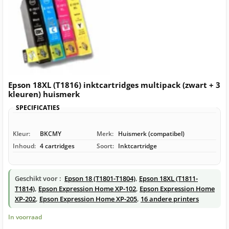
Epson 18XL (T1816) inktcartridges multipack (zwart + 3
kleuren) huismerk
SPECIFICATIES
Kleur:
BKCMY
Merk:
Huismerk (compatibel)
Inhoud:
4 cartridges
Soort:
Inktcartridge
Geschikt voor :
Epson 18 (T1801-T1804)
,
Epson 18XL (T1811-
T1814)
,
Epson Expression Home XP-102
,
Epson Expression Home
XP-202
,
Epson Expression Home XP-205
,
16 andere printers
In voorraad