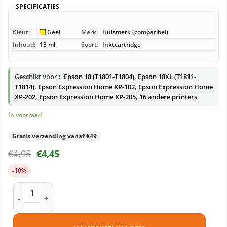
SPECIFICATIES
Kleur:
Geel
Merk:
Huismerk (compatibel)
Inhoud:
13 ml
Soort:
Inktcartridge
Geschikt voor :
Epson 18 (T1801-T1804)
,
Epson 18XL (T1811-
T1814)
,
Epson Expression Home XP-102
,
Epson Expression Home
XP-202
,
Epson Expression Home XP-205
,
16 andere printers
In voorraad
Gratis verzending vanaf €49
€
4,95
€
4,45
-10%
Epson 18 (T1804) inktcartridge geel huismerk aantal