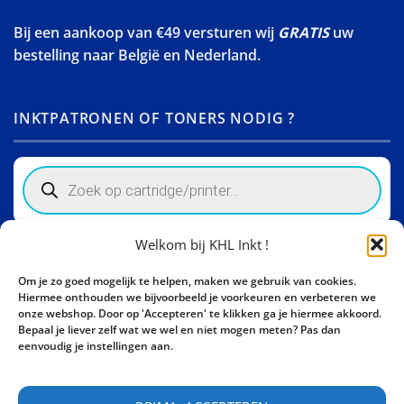
Bij een aankoop van €49 versturen wij
GRATIS
uw
bestelling naar België en Nederland.
INKTPATRONEN OF TONERS NODIG ?
Products
search
Welkom bij KHL Inkt !
Winkelinformatie
Om je zo goed mogelijk te helpen, maken we gebruik van cookies.
Activity Invest BV - KHL, Kempische Steenweg 274
Hiermee onthouden we bijvoorbeeld je voorkeuren en verbeteren we
3500 Hasselt - België BE0862447190
onze webshop. Door op 'Accepteren' te klikken ga je hiermee akkoord.
Bepaal je liever zelf wat we wel en niet mogen meten? Pas dan
Bel ons nu:
+32 11 261499
eenvoudig je instellingen aan.
E-mail:
sales@khl-inkt.be