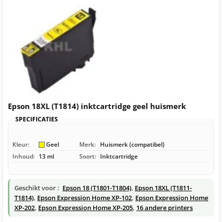
Epson 18XL (T1814) inktcartridge geel huismerk
SPECIFICATIES
Kleur:
Geel
Merk:
Huismerk (compatibel)
Inhoud:
13 ml
Soort:
Inktcartridge
Geschikt voor :
Epson 18 (T1801-T1804)
,
Epson 18XL (T1811-
T1814)
,
Epson Expression Home XP-102
,
Epson Expression Home
XP-202
,
Epson Expression Home XP-205
,
16 andere printers