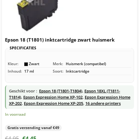
Epson 18 (T1801) inktcartridge zwart huismerk
SPECIFICATIES
Kleur:
Zwart
Merk:
Huismerk (compatibel)
Inhoud:
17 ml
Soort:
Inktcartridge
Geschikt voor :
Epson 18 (T1801-T1804)
,
Epson 18XL (T1811-
T1814)
,
Epson Expression Home XP-102
,
Epson Expression Home
XP-202
,
Epson Expression Home XP-205
,
16 andere printers
In voorraad
Gratis verzending vanaf €49
€
4,95
€
4,45