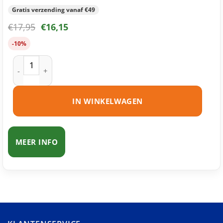
Gratis verzending vanaf €49
€
17,95
€
16,15
-10%
Epson 18XL (T1816) inktcartridges multipack (zwart + 3 kleu
IN WINKELWAGEN
MEER INFO