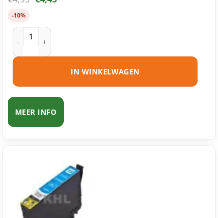
-10%
Epson 18 (T1801) inktcartridge zwart huismerk aantal
IN WINKELWAGEN
MEER INFO