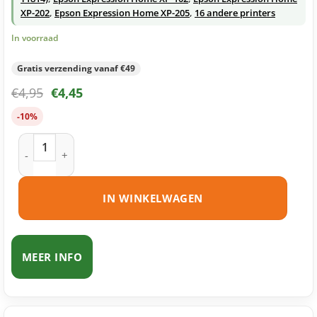
XP-202
,
Epson Expression Home XP-205
,
16 andere printers
In voorraad
Gratis verzending vanaf €49
€
4,95
€
4,45
-10%
Epson 18XL (T1813) inktcartridge magenta huismerk aantal
IN WINKELWAGEN
MEER INFO