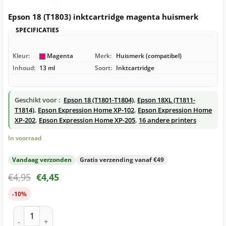
Epson 18 (T1803) inktcartridge magenta huismerk
SPECIFICATIES
Kleur:
Magenta
Merk:
Huismerk (compatibel)
Inhoud:
13 ml
Soort:
Inktcartridge
Geschikt voor :
Epson 18 (T1801-T1804)
,
Epson 18XL (T1811-
T1814)
,
Epson Expression Home XP-102
,
Epson Expression Home
XP-202
,
Epson Expression Home XP-205
,
16 andere printers
In voorraad
Vandaag verzonden
Gratis verzending vanaf €49
€
4,95
€
4,45
-10%
Epson 18 (T1803) inktcartridge magenta huismerk aantal