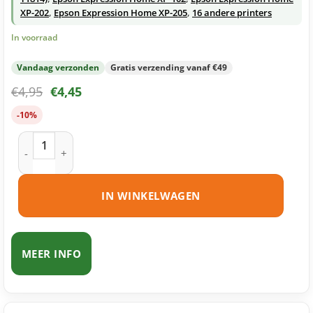
XP-202
,
Epson Expression Home XP-205
,
16 andere printers
In voorraad
Vandaag verzonden
Gratis verzending vanaf €49
€
4,95
€
4,45
-10%
Epson 18XL (T1813) inktcartridge magenta huismerk aantal
IN WINKELWAGEN
MEER INFO