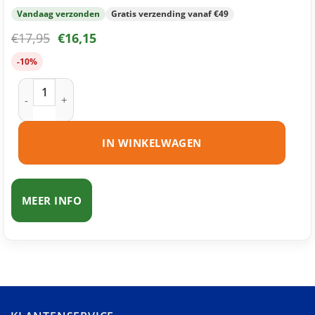
Vandaag verzonden
Gratis verzending vanaf €49
€
17,95
€
16,15
-10%
Epson 18XL (T1816) inktcartridges multipack (zwart + 3 kleu
IN WINKELWAGEN
MEER INFO