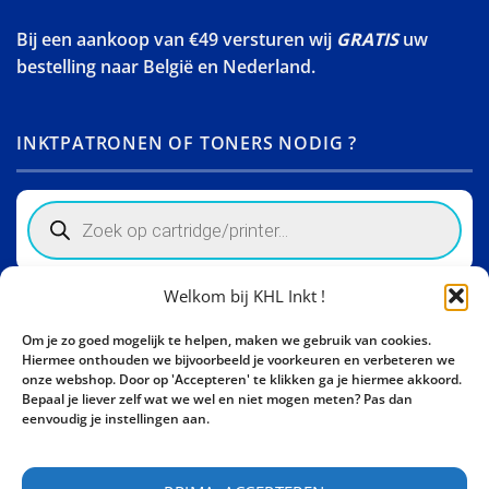
Bij een aankoop van €49 versturen wij
GRATIS
uw
bestelling naar België en Nederland.
INKTPATRONEN OF TONERS NODIG ?
Products
search
Welkom bij KHL Inkt !
Winkelinformatie
Om je zo goed mogelijk te helpen, maken we gebruik van cookies.
Activity Invest BV - KHL, Kempische Steenweg 274
Hiermee onthouden we bijvoorbeeld je voorkeuren en verbeteren we
3500 Hasselt - België BE0862447190
onze webshop. Door op 'Accepteren' te klikken ga je hiermee akkoord.
Bepaal je liever zelf wat we wel en niet mogen meten? Pas dan
Bel ons nu:
+32 11 261499
eenvoudig je instellingen aan.
E-mail:
sales@khl-inkt.be