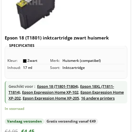
Epson 18 (T1801) inktcartridge zwart huismerk
SPECIFICATIES
Kleur:
Zwart
Merk:
Huismerk (compatibel)
Inhoud:
17 ml
Soort:
Inktcartridge
Geschikt voor :
Epson 18 (T1801-T1804)
,
Epson 18XL (T1811-
T1814)
,
Epson Expression Home XP-102
,
Epson Expression Home
XP-202
,
Epson Expression Home XP-205
,
16 andere printers
In voorraad
Vandaag verzonden
Gratis verzending vanaf €49
€
4,95
€
4,45