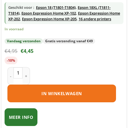
Geschikt voor :
Epson 18 (T1801-T1804)
,
Epson 18XL (T1811-
T1814)
,
Epson Expression Home XP-102
,
Epson Expression Home
XP-202
,
Epson Expression Home XP-205
,
16 andere printers
In voorraad
Vandaag verzonden
Gratis verzending vanaf €49
€
4,95
€
4,45
-10%
Epson 18XL (T1812) inktcartridge cyaan huismerk aantal
IN WINKELWAGEN
MEER INFO