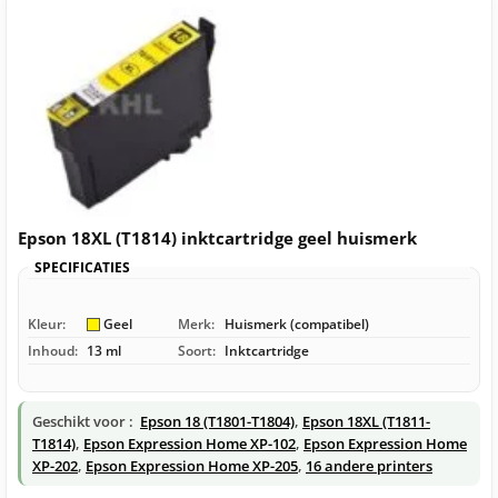
Epson 18XL (T1814) inktcartridge geel huismerk
SPECIFICATIES
Kleur:
Geel
Merk:
Huismerk (compatibel)
Inhoud:
13 ml
Soort:
Inktcartridge
Geschikt voor :
Epson 18 (T1801-T1804)
,
Epson 18XL (T1811-
T1814)
,
Epson Expression Home XP-102
,
Epson Expression Home
XP-202
,
Epson Expression Home XP-205
,
16 andere printers