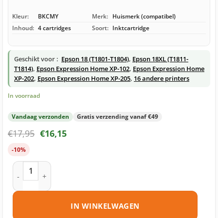
Kleur:
BKCMY
Merk:
Huismerk (compatibel)
Inhoud:
4 cartridges
Soort:
Inktcartridge
Geschikt voor :
Epson 18 (T1801-T1804)
,
Epson 18XL (T1811-
T1814)
,
Epson Expression Home XP-102
,
Epson Expression Home
XP-202
,
Epson Expression Home XP-205
,
16 andere printers
In voorraad
Vandaag verzonden
Gratis verzending vanaf €49
€
17,95
€
16,15
-10%
Epson 18 (T1806) inktcartridges multipack (zwart + 3 kleuren
IN WINKELWAGEN