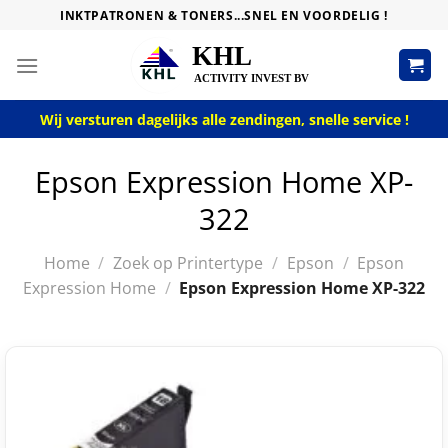
Skip
INKTPATRONEN & TONERS...SNEL EN VOORDELIG !
to
content
Wij versturen dagelijks alle zendingen, snelle service !
Epson Expression Home XP-
322
Home
/
Zoek op Printertype
/
Epson
/
Epson
Expression Home
/
Epson Expression Home XP-322