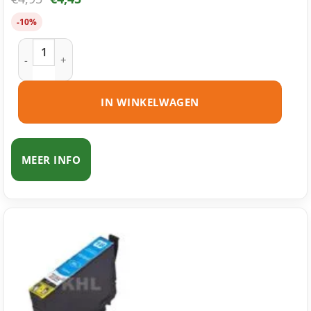
-10%
Epson 18 (T1801) inktcartridge zwart huismerk aantal
IN WINKELWAGEN
MEER INFO