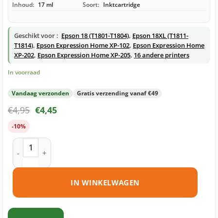
Inhoud:
17 ml
Soort:
Inktcartridge
Geschikt voor :
Epson 18 (T1801-T1804)
,
Epson 18XL (T1811-
T1814)
,
Epson Expression Home XP-102
,
Epson Expression Home
XP-202
,
Epson Expression Home XP-205
,
16 andere printers
In voorraad
Vandaag verzonden
Gratis verzending vanaf €49
€
4,95
€
4,45
-10%
Epson 18XL (T1811) inktcartridge zwart huismerk aantal
IN WINKELWAGEN