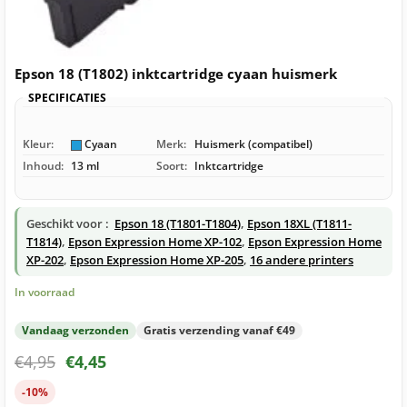
Epson 18 (T1802) inktcartridge cyaan huismerk
SPECIFICATIES
Kleur:
Cyaan
Merk:
Huismerk (compatibel)
Inhoud:
13 ml
Soort:
Inktcartridge
Geschikt voor :
Epson 18 (T1801-T1804)
,
Epson 18XL (T1811-
T1814)
,
Epson Expression Home XP-102
,
Epson Expression Home
XP-202
,
Epson Expression Home XP-205
,
16 andere printers
In voorraad
Vandaag verzonden
Gratis verzending vanaf €49
€
4,95
€
4,45
-10%