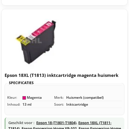
Epson 18XL (T1813) inktcartridge magenta huismerk
SPECIFICATIES
Kleur:
Magenta
Merk:
Huismerk (compatibel)
Inhoud:
13 ml
Soort:
Inktcartridge
Geschikt voor :
Epson 18 (T1801-T1804)
,
Epson 18XL (T1811-
T1814)
,
Epson Expression Home XP-102
,
Epson Expression Home