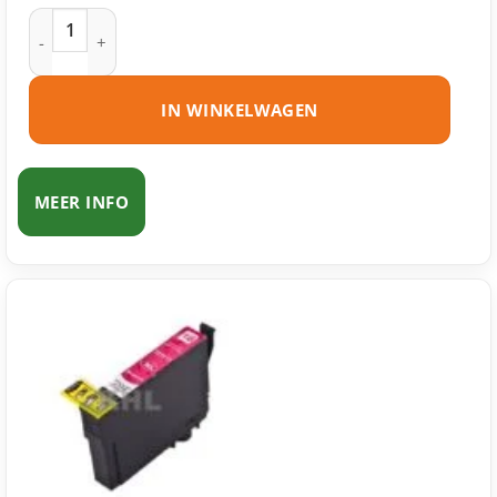
Epson 18 (T1802) inktcartridge cyaan huismerk aantal
IN WINKELWAGEN
MEER INFO