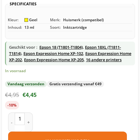
SPECIFICATIES
Kleur:
Geel
Merk:
Huismerk (compatibel)
Inhoud:
13 ml
Soort:
Inktcartridge
Geschikt voor :
Epson 18 (T1801-T1804)
,
Epson 18XL (T1811-
T1814)
,
Epson Expression Home XP-102
,
Epson Expression Home
XP-202
,
Epson Expression Home XP-205
,
16 andere printers
In voorraad
Vandaag verzonden
Gratis verzending vanaf €49
€
4,95
€
4,45
-10%
Epson 18 (T1804) inktcartridge geel huismerk aantal