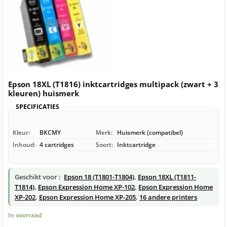
Epson 18XL (T1816) inktcartridges multipack (zwart + 3
kleuren) huismerk
SPECIFICATIES
Kleur:
BKCMY
Merk:
Huismerk (compatibel)
Inhoud:
4 cartridges
Soort:
Inktcartridge
Geschikt voor :
Epson 18 (T1801-T1804)
,
Epson 18XL (T1811-
T1814)
,
Epson Expression Home XP-102
,
Epson Expression Home
XP-202
,
Epson Expression Home XP-205
,
16 andere printers
In voorraad