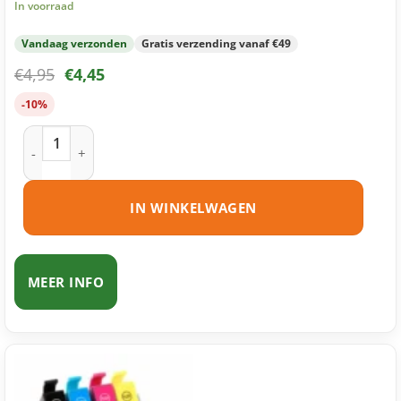
In voorraad
Vandaag verzonden
Gratis verzending vanaf €49
€
4,95
€
4,45
-10%
Epson 18XL (T1814) inktcartridge geel huismerk aantal
IN WINKELWAGEN
MEER INFO