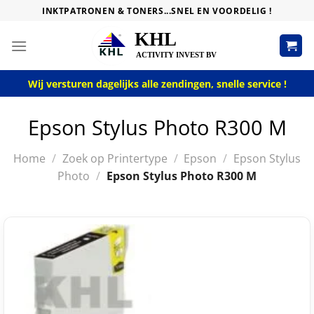
Skip
INKTPATRONEN & TONERS...SNEL EN VOORDELIG !
to
content
Wij versturen dagelijks alle zendingen, snelle service !
Epson Stylus Photo R300 M
Home
/
Zoek op Printertype
/
Epson
/
Epson Stylus
Photo
/
Epson Stylus Photo R300 M