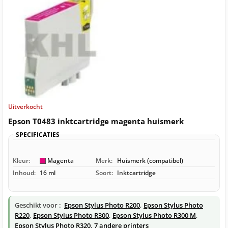
Uitverkocht
Epson T0483 inktcartridge magenta huismerk
SPECIFICATIES
Kleur:
Magenta
Merk:
Huismerk (compatibel)
Inhoud:
16 ml
Soort:
Inktcartridge
Geschikt voor :
Epson Stylus Photo R200
,
Epson Stylus Photo
R220
,
Epson Stylus Photo R300
,
Epson Stylus Photo R300 M
,
Epson Stylus Photo R320
,
7 andere printers