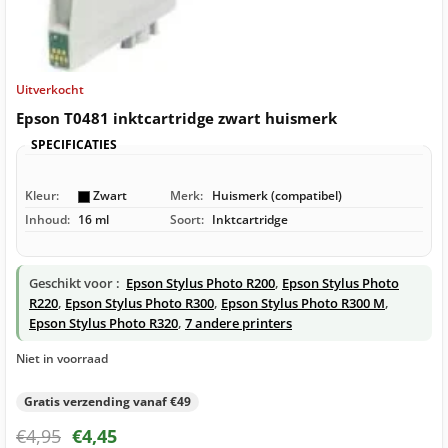
Uitverkocht
Epson T0481 inktcartridge zwart huismerk
SPECIFICATIES
Kleur:
Zwart
Merk:
Huismerk (compatibel)
Inhoud:
16 ml
Soort:
Inktcartridge
Geschikt voor :
Epson Stylus Photo R200
,
Epson Stylus Photo
R220
,
Epson Stylus Photo R300
,
Epson Stylus Photo R300 M
,
Epson Stylus Photo R320
,
7 andere printers
Niet in voorraad
Gratis verzending vanaf €49
€
4,95
€
4,45