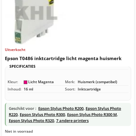
Uitverkocht
Epson T0486 inktcartridge licht magenta huismerk
SPECIFICATIES
Kleur:
Licht Magenta
Merk:
Huismerk (compatibel)
Inhoud:
16 ml
Soort:
Inktcartridge
Geschikt voor :
Epson Stylus Photo R200
,
Epson Stylus Photo
R220
,
Epson Stylus Photo R300
,
Epson Stylus Photo R300 M
,
Epson Stylus Photo R320
,
7 andere printers
Niet in voorraad