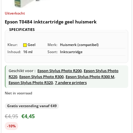
Uitverkocht
Epson T0484 inktcartridge geel huismerk
SPECIFICATIES
Kleur:
Geel
Merk:
Huismerk (compatibel)
Inhoud:
16 ml
Soort:
Inktcartridge
Geschikt voor :
Epson Stylus Photo R200
,
Epson Stylus Photo
R220
,
Epson Stylus Photo R300
,
Epson Stylus Photo R300 M
,
Epson Stylus Photo R320
,
7 andere printers
Niet in voorraad
Gratis verzending vanaf €49
€
4,95
€
4,45
-10%