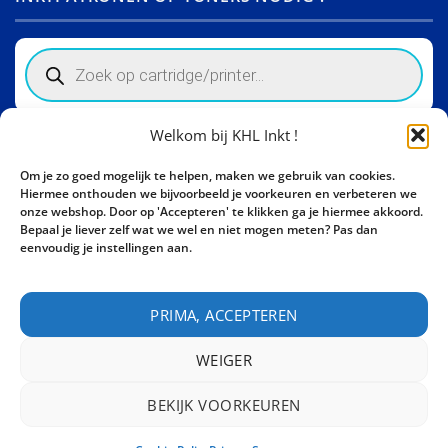
Products
search
Welkom bij KHL Inkt !
Winkelinformatie
Om je zo goed mogelijk te helpen, maken we gebruik van cookies.
Activity Invest BV - KHL, Kempische Steenweg 274
Hiermee onthouden we bijvoorbeeld je voorkeuren en verbeteren we
3500 Hasselt - België BE0862447190
onze webshop. Door op 'Accepteren' te klikken ga je hiermee akkoord.
Bepaal je liever zelf wat we wel en niet mogen meten? Pas dan
Bel ons nu:
+32 11 261499
eenvoudig je instellingen aan.
E-mail:
sales@khl-inkt.be
PRIMA, ACCEPTEREN
WEIGER
BEKIJK VOORKEUREN
CONTACT