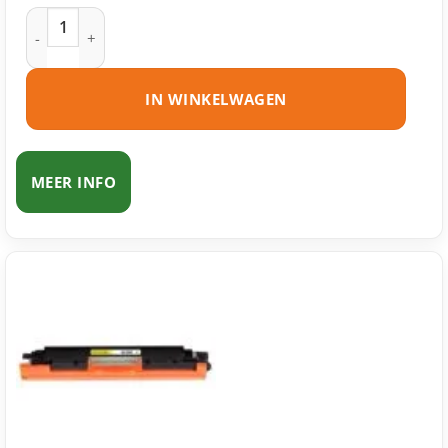
HP 130A (CF351A) toner cyaan huismerk aantal
IN WINKELWAGEN
MEER INFO