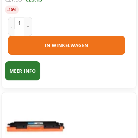
-10%
HP 130A (CF350A) toner zwart huismerk aantal
IN WINKELWAGEN
MEER INFO