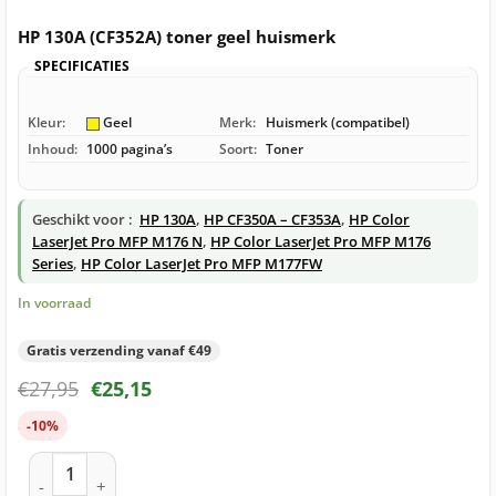
HP 130A (CF352A) toner geel huismerk
SPECIFICATIES
Kleur:
Geel
Merk:
Huismerk (compatibel)
Inhoud:
1000 pagina’s
Soort:
Toner
Geschikt voor :
HP 130A
,
HP CF350A – CF353A
,
HP Color
LaserJet Pro MFP M176 N
,
HP Color LaserJet Pro MFP M176
Series
,
HP Color LaserJet Pro MFP M177FW
In voorraad
Gratis verzending vanaf €49
€
27,95
€
25,15
-10%
HP 130A (CF352A) toner geel huismerk aantal