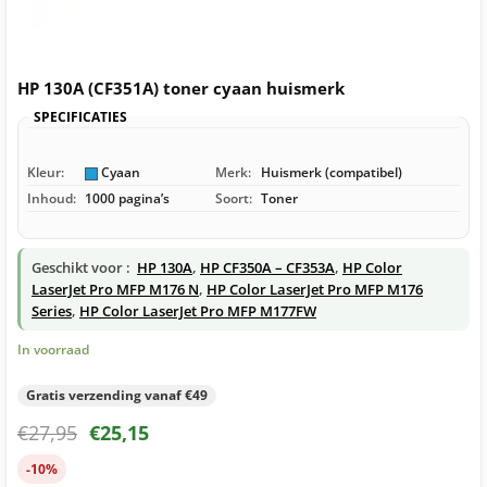
HP 130A (CF351A) toner cyaan huismerk
SPECIFICATIES
Kleur:
Cyaan
Merk:
Huismerk (compatibel)
Inhoud:
1000 pagina’s
Soort:
Toner
Geschikt voor :
HP 130A
,
HP CF350A – CF353A
,
HP Color
LaserJet Pro MFP M176 N
,
HP Color LaserJet Pro MFP M176
Series
,
HP Color LaserJet Pro MFP M177FW
In voorraad
Gratis verzending vanaf €49
€
27,95
€
25,15
-10%