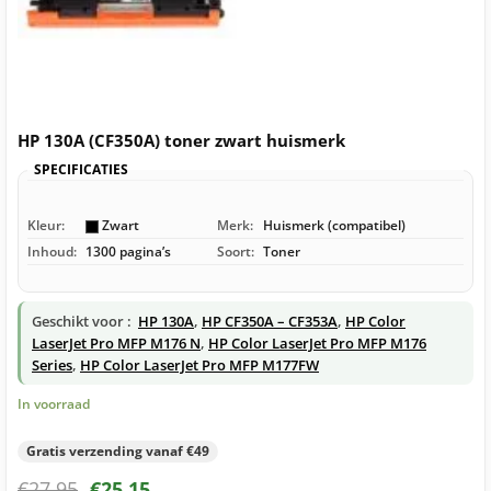
HP 130A (CF350A) toner zwart huismerk
SPECIFICATIES
Kleur:
Zwart
Merk:
Huismerk (compatibel)
Inhoud:
1300 pagina’s
Soort:
Toner
Geschikt voor :
HP 130A
,
HP CF350A – CF353A
,
HP Color
LaserJet Pro MFP M176 N
,
HP Color LaserJet Pro MFP M176
Series
,
HP Color LaserJet Pro MFP M177FW
In voorraad
Gratis verzending vanaf €49
€
27,95
€
25,15