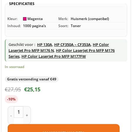
SPECIFICATIES
Kleur:
Magenta
Merk:
Huismerk (compatibel)
Inhoud:
1000 pagina’s
Soort:
Toner
Geschikt voor :
HP 130A
,
HP CF350A – CF353A
,
HP Color
LaserJet Pro MFP M176 N
,
HP Color LaserJet Pro MFP M176
Series
,
HP Color LaserJet Pro MFP M177FW
In voorraad
Gratis verzending vanaf €49
€
27,95
€
25,15
-10%
HP 130A (CF353A) toner magenta huismerk aantal