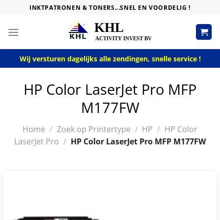
Skip
INKTPATRONEN & TONERS...SNEL EN VOORDELIG !
to
content
Wij versturen dagelijks alle zendingen, snelle service !
HP Color LaserJet Pro MFP
M177FW
Home
/
Zoek op Printertype
/
HP
/
HP Color
LaserJet Pro
/
HP Color LaserJet Pro MFP M177FW