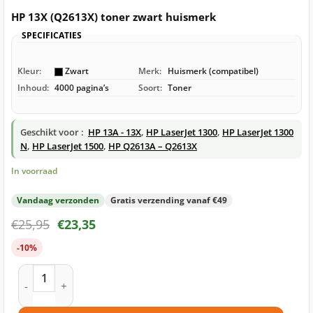
HP 13X (Q2613X) toner zwart huismerk
SPECIFICATIES
Kleur:
Zwart
Merk:
Huismerk (compatibel)
Inhoud:
4000 pagina’s
Soort:
Toner
Geschikt voor :
HP 13A - 13X
,
HP LaserJet 1300
,
HP LaserJet 1300
N
,
HP LaserJet 1500
,
HP Q2613A – Q2613X
In voorraad
Vandaag verzonden
Gratis verzending vanaf €49
€
25,95
€
23,35
-10%
HP 13X (Q2613X) toner zwart huismerk aantal