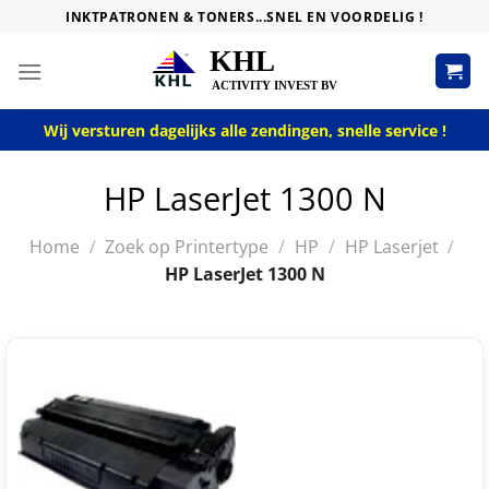
Skip
INKTPATRONEN & TONERS...SNEL EN VOORDELIG !
to
content
Wij versturen dagelijks alle zendingen, snelle service !
HP LaserJet 1300 N
Home
/
Zoek op Printertype
/
HP
/
HP Laserjet
/
HP LaserJet 1300 N