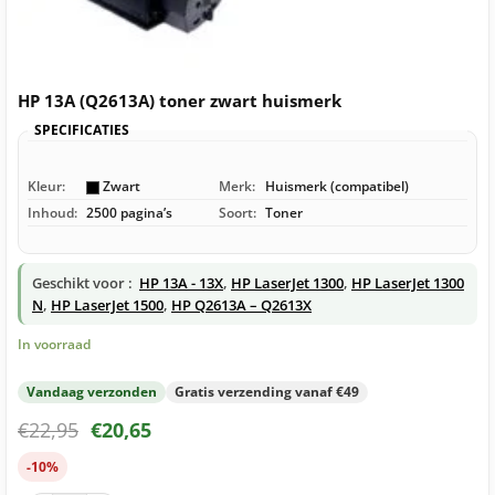
HP 13A (Q2613A) toner zwart huismerk
SPECIFICATIES
Kleur:
Zwart
Merk:
Huismerk (compatibel)
Inhoud:
2500 pagina’s
Soort:
Toner
Geschikt voor :
HP 13A - 13X
,
HP LaserJet 1300
,
HP LaserJet 1300
N
,
HP LaserJet 1500
,
HP Q2613A – Q2613X
In voorraad
Vandaag verzonden
Gratis verzending vanaf €49
€
22,95
€
20,65
-10%