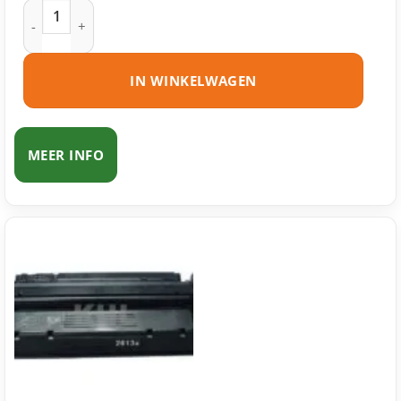
HP 13A (Q2613A) toner zwart huismerk aantal
IN WINKELWAGEN
MEER INFO