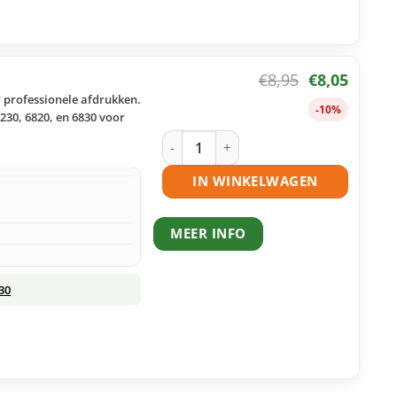
€
8,95
€
8,05
r professionele afdrukken.
-10%
230, 6820, en 6830 voor
HP 935XL inktcartridge magenta huis
IN WINKELWAGEN
MEER INFO
30