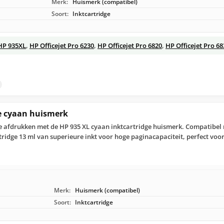
Merk:
Huismerk (compatibel)
Soort:
Inktcartridge
HP 935XL
,
HP Officejet Pro 6230
,
HP Officejet Pro 6820
,
HP Officejet Pro 68
e cyaan huismerk
e afdrukken met de HP 935 XL cyaan inktcartridge huismerk. Compatibel 
tridge 13 ml van superieure inkt voor hoge paginacapaciteit, perfect voo
Merk:
Huismerk (compatibel)
Soort:
Inktcartridge