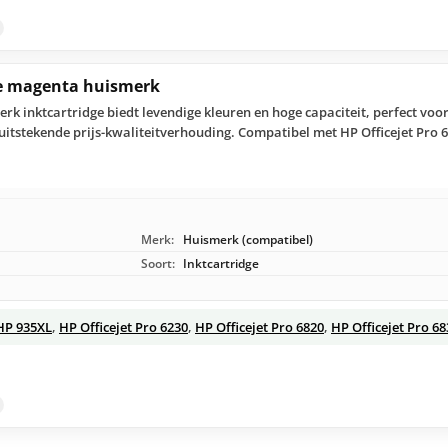
ge magenta huismerk
k inktcartridge biedt levendige kleuren en hoge capaciteit, perfect voo
uitstekende prijs-kwaliteitverhouding. Compatibel met HP Officejet Pro 6
Merk:
Huismerk (compatibel)
Soort:
Inktcartridge
HP 935XL
,
HP Officejet Pro 6230
,
HP Officejet Pro 6820
,
HP Officejet Pro 68