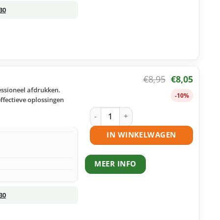
30
€
8,95
€
8,05
essioneel afdrukken.
-10%
ffectieve oplossingen
HP 935XL inktcartridge geel huismerk 
IN WINKELWAGEN
MEER INFO
30