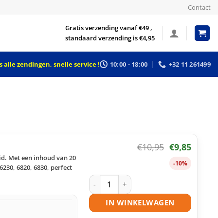
Contact
Gratis verzending vanaf €49 ,
standaard verzending is €4,95
 alle zendingen, snelle service !
10:00 - 18:00
+32 11 261499
€
10,95
€
9,85
id. Met een inhoud van 20
-10%
230, 6820, 6830, perfect
HP 934XL inktcartridge zwart huismer
IN WINKELWAGEN