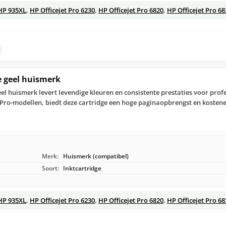
HP 935XL
,
HP Officejet Pro 6230
,
HP Officejet Pro 6820
,
HP Officejet Pro 68
e geel huismerk
eel huismerk levert levendige kleuren en consistente prestaties voor prof
Pro-modellen, biedt deze cartridge een hoge paginaopbrengst en kostene
Merk:
Huismerk (compatibel)
Soort:
Inktcartridge
HP 935XL
,
HP Officejet Pro 6230
,
HP Officejet Pro 6820
,
HP Officejet Pro 68