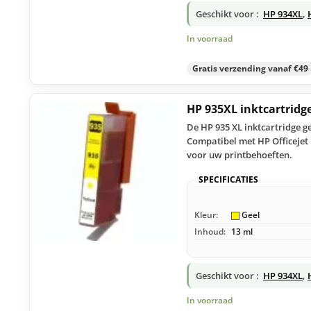
Geschikt voor :
HP 934XL
,
In voorraad
Gratis verzending vanaf €49
HP 935XL inktcartridg
De HP 935 XL inktcartridge g
Compatibel met HP Officejet 
voor uw printbehoeften.
SPECIFICATIES
Kleur:
Geel
Inhoud:
13 ml
Geschikt voor :
HP 934XL
,
In voorraad