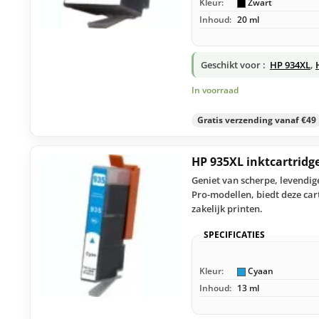
Kleur:
Zwart
Inhoud:
20 ml
Geschikt voor :
HP 934XL
,
In voorraad
Gratis verzending vanaf €49
HP 935XL inktcartridg
Geniet van scherpe, levendig
Pro-modellen, biedt deze car
zakelijk printen.
SPECIFICATIES
Kleur:
Cyaan
Inhoud:
13 ml