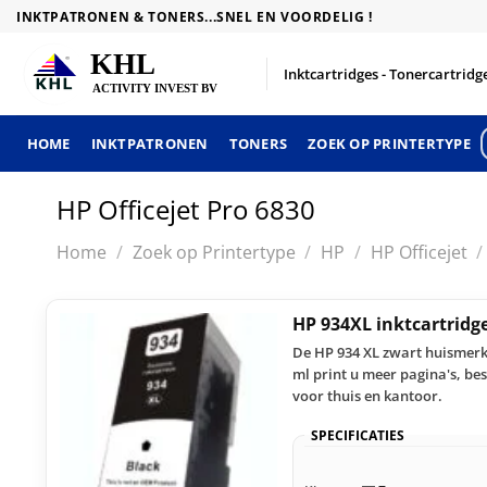
Skip
INKTPATRONEN & TONERS...SNEL EN VOORDELIG !
to
content
Inktcartridges - Tonercartridge
HOME
INKTPATRONEN
TONERS
ZOEK OP PRINTERTYPE
HP Officejet Pro 6830
Home
/
Zoek op Printertype
/
HP
/
HP Officejet
/
HP 934XL inktcartridg
De HP 934 XL zwart huismerk
ml print u meer pagina's, be
voor thuis en kantoor.
SPECIFICATIES