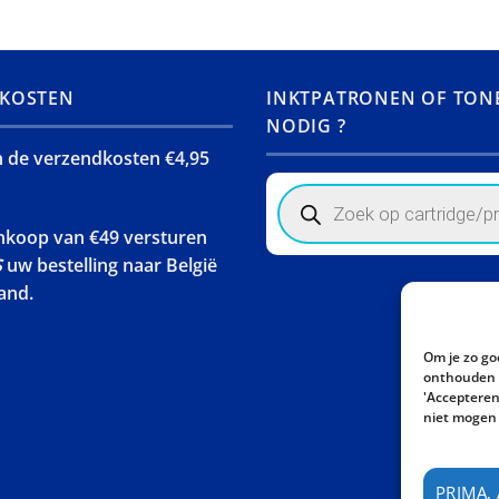
KOSTEN
INKTPATRONEN OF TON
NODIG ?
jn de verzendkosten €4,95
Products
search
ankoop van €49 versturen
S
uw bestelling naar België
and.
Om je zo go
onthouden w
'Accepteren'
niet mogen 
PRIMA,