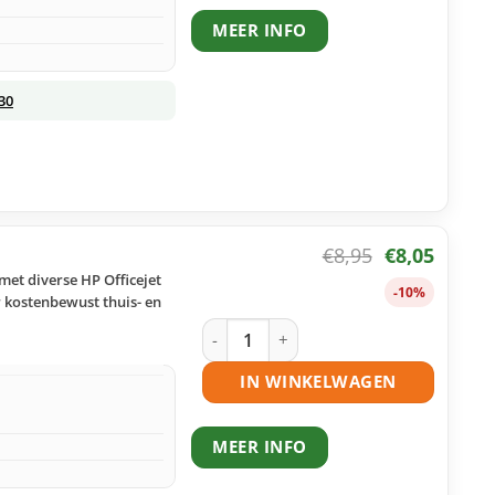
MEER INFO
30
€
8,95
€
8,05
met diverse HP Officejet
-10%
r kostenbewust thuis- en
HP 935XL inktcartridge cyaan huismer
IN WINKELWAGEN
MEER INFO