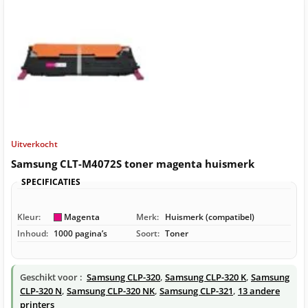
Uitverkocht
Samsung CLT-M4072S toner magenta huismerk
SPECIFICATIES
Kleur:
Magenta
Merk:
Huismerk (compatibel)
Inhoud:
1000 pagina’s
Soort:
Toner
Geschikt voor :
Samsung CLP-320
,
Samsung CLP-320 K
,
Samsung
CLP-320 N
,
Samsung CLP-320 NK
,
Samsung CLP-321
,
13 andere
printers