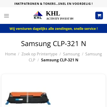
Skip
INKTPATRONEN & TONERS...SNEL EN VOORDELIG !
to
content
Wij versturen dagelijks alle zendingen, snelle service !
Samsung CLP-321 N
Home
/
Zoek op Printertype
/
Samsung
/
Samsung
CLP
/
Samsung CLP-321 N