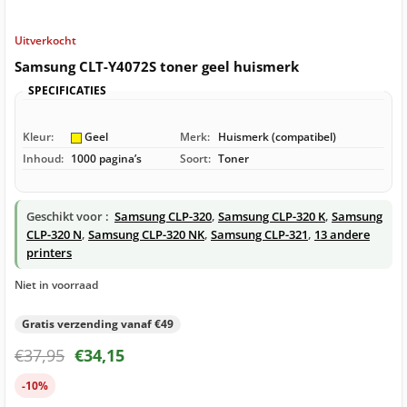
Uitverkocht
Samsung CLT-Y4072S toner geel huismerk
SPECIFICATIES
Kleur:
Geel
Merk:
Huismerk (compatibel)
Inhoud:
1000 pagina’s
Soort:
Toner
Geschikt voor :
Samsung CLP-320
,
Samsung CLP-320 K
,
Samsung
CLP-320 N
,
Samsung CLP-320 NK
,
Samsung CLP-321
,
13 andere
printers
Niet in voorraad
Gratis verzending vanaf €49
€
37,95
€
34,15
-10%