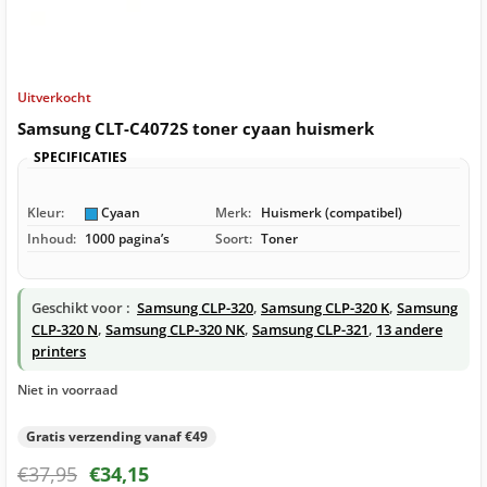
Uitverkocht
Samsung CLT-C4072S toner cyaan huismerk
SPECIFICATIES
Kleur:
Cyaan
Merk:
Huismerk (compatibel)
Inhoud:
1000 pagina’s
Soort:
Toner
Geschikt voor :
Samsung CLP-320
,
Samsung CLP-320 K
,
Samsung
CLP-320 N
,
Samsung CLP-320 NK
,
Samsung CLP-321
,
13 andere
printers
Niet in voorraad
Gratis verzending vanaf €49
€
37,95
€
34,15