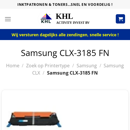
Skip
INKTPATRONEN & TONERS...SNEL EN VOORDELIG !
to
content
Wij versturen dagelijks alle zendingen, snelle service !
Samsung CLX-3185 FN
Home
/
Zoek op Printertype
/
Samsung
/
Samsung
CLX
/
Samsung CLX-3185 FN