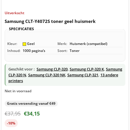
Uitverkocht
Samsung CLT-Y4072S toner geel huismerk
SPECIFICATIES
Kleur:
Geel
Merk:
Huismerk (compatibel)
Inhoud:
1000 pagina’s
Soort:
Toner
Geschikt voor :
Samsung CLP-320
,
Samsung CLP-320 K
,
Samsung
CLP-320 N
,
Samsung CLP-320 NK
,
Samsung CLP-321
,
13 andere
printers
Niet in voorraad
Gratis verzending vanaf €49
€
37,95
€
34,15
-10%