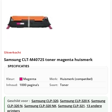
Uitverkocht
Samsung CLT-M4072S toner magenta huismerk
SPECIFICATIES
Kleur:
Magenta
Merk:
Huismerk (compatibel)
Inhoud:
1000 pagina’s
Soort:
Toner
Geschikt voor :
Samsung CLP-320
,
Samsung CLP-320 K
,
Samsung
CLP-320 N
,
Samsung CLP-320 NK
,
Samsung CLP-321
,
13 andere
printers