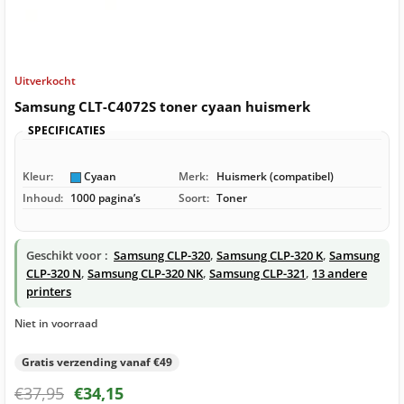
Uitverkocht
Samsung CLT-C4072S toner cyaan huismerk
SPECIFICATIES
Kleur:
Cyaan
Merk:
Huismerk (compatibel)
Inhoud:
1000 pagina’s
Soort:
Toner
Geschikt voor :
Samsung CLP-320
,
Samsung CLP-320 K
,
Samsung
CLP-320 N
,
Samsung CLP-320 NK
,
Samsung CLP-321
,
13 andere
printers
Niet in voorraad
Gratis verzending vanaf €49
€
37,95
€
34,15