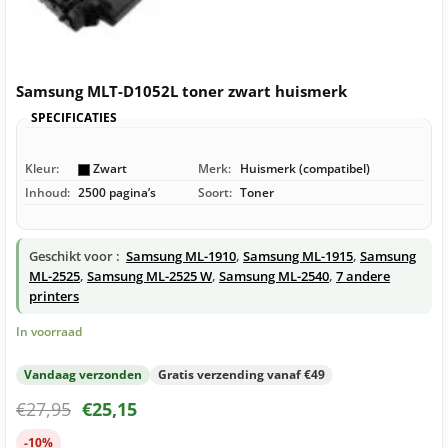
Samsung MLT-D1052L toner zwart huismerk
SPECIFICATIES
Kleur:
Zwart
Merk:
Huismerk (compatibel)
Inhoud:
2500 pagina’s
Soort:
Toner
Geschikt voor :
Samsung ML-1910
,
Samsung ML-1915
,
Samsung
ML-2525
,
Samsung ML-2525 W
,
Samsung ML-2540
,
7 andere
printers
In voorraad
Vandaag verzonden
Gratis verzending vanaf €49
€
27,95
€
25,15
-10%