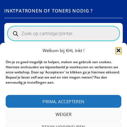
INKTPATRONEN OF TONERS NODIG ?
Products
search
Welkom bij KHL Inkt !
Winkelinformatie
Om je zo goed mogelijk te helpen, maken we gebruik van cookies.
Activity Invest BV - KHL, Kempische Steenweg 274
Hiermee onthouden we bijvoorbeeld je voorkeuren en verbeteren we
3500 Hasselt - België BE0862447190
onze webshop. Door op 'Accepteren' te klikken ga je hiermee akkoord.
Bepaal je liever zelf wat we wel en niet mogen meten? Pas dan
Bel ons nu:
+32 11 261499
eenvoudig je instellingen aan.
E-mail:
sales@khl-inkt.be
PRIMA, ACCEPTEREN
WEIGER
BEKIJK VOORKEUREN