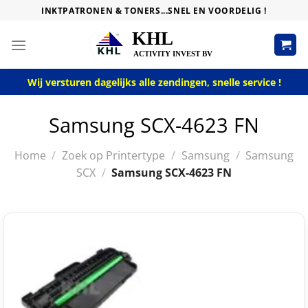
Skip
INKTPATRONEN & TONERS...SNEL EN VOORDELIG !
to
content
Wij versturen dagelijks alle zendingen, snelle service !
Samsung SCX-4623 FN
Home
/
Zoek op Printertype
/
Samsung
/
Samsung
SCX
/
Samsung SCX-4623 FN