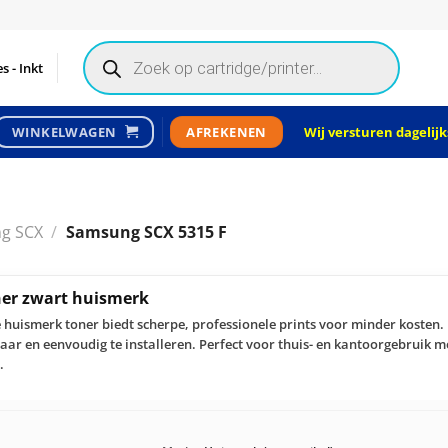
Products
search
s - Inkt
Wij versturen dagelijks
WINKELWAGEN
AFREKENEN
g SCX
/
Samsung SCX 5315 F
er zwart huismerk
uismerk toner biedt scherpe, professionele prints voor minder kosten. 
aar en eenvoudig te installeren. Perfect voor thuis- en kantoorgebruik m
.