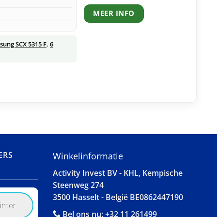
MEER INFO
sung SCX 5315 F
,
6
ERS
Winkelinformatie
Activity Invest BV - KHL, Kempische
Steenweg 274
3500 Hasselt - België BE0862447190
Bel ons nu:
+32 11 261499