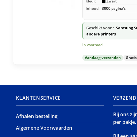
Kleur:
Zwart
Inhoud:
3000 pagina’s
Geschikt voor :
Samsung S
andere printers
In voorraad
Vandaag verzonden
Grati
KLANTENSERVICE
VERZEND
Bij ons zi
Afhalen bestelling
per pakje.
Algemene Voorwaarden
Bij een a