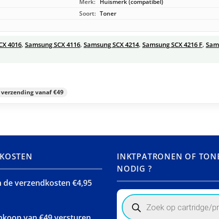
Merk:
Huismerk (compatibel)
Soort:
Toner
CX 4016
,
Samsung SCX 4116
,
Samsung SCX 4214
,
Samsung SCX 4216 F
,
Sam
s verzending vanaf €49
KOSTEN
INKTPATRONEN OF TON
NODIG ?
jn de verzendkosten €4,95
Products
search
ankoop van €49 versturen