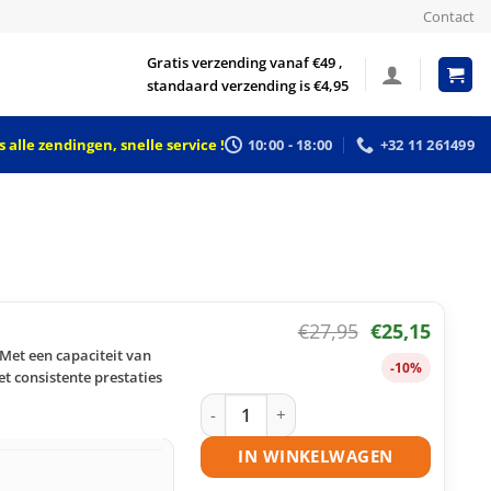
Contact
Gratis verzending vanaf €49 ,
standaard verzending is €4,95
 alle zendingen, snelle service !
10:00 - 18:00
+32 11 261499
€
27,95
€
25,15
Met een capaciteit van
-10%
et consistente prestaties
Samsung SCX-4216 toner zwart huisme
IN WINKELWAGEN