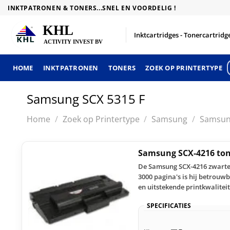
Skip
INKTPATRONEN & TONERS...SNEL EN VOORDELIG !
to
content
Inktcartridges - Tonercartridge
HOME
INKTPATRONEN
TONERS
ZOEK OP PRINTERTYPE
Samsung SCX 5315 F
Home
/
Zoek op Printertype
/
Samsung
/
Samsun
Samsung SCX-4216 ton
De Samsung SCX-4216 zwarte h
3000 pagina's is hij betrouwb
en uitstekende printkwaliteit
SPECIFICATIES