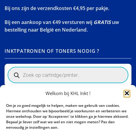
Bij ons zijn de verzendkosten €4,95 per pakje.
Bij een aankoop van €49 versturen wij
GRATIS
uw
bestelling naar België en Nederland.
INKTPATRONEN OF TONERS NODIG ?
Products
search
Welkom bij KHL Inkt !
Winkelinformatie
Om je zo goed mogelijk te helpen, maken we gebruik van cookies.
Activity Invest BV - KHL, Kempische Steenweg 274
Hiermee onthouden we bijvoorbeeld je voorkeuren en verbeteren we
3500 Hasselt - België BE0862447190
onze webshop. Door op 'Accepteren' te klikken ga je hiermee akkoord.
Bepaal je liever zelf wat we wel en niet mogen meten? Pas dan
Bel ons nu:
+32 11 261499
eenvoudig je instellingen aan.