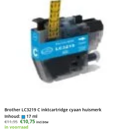
Brother LC3219 C inktcartridge cyaan huismerk
Inhoud:
17 ml
Oorspronkelijke
€
10,75
Huidige
€
11,95
incl.btw
prijs
prijs
in voorraad
was:
is:
€11,95.
€10,75.