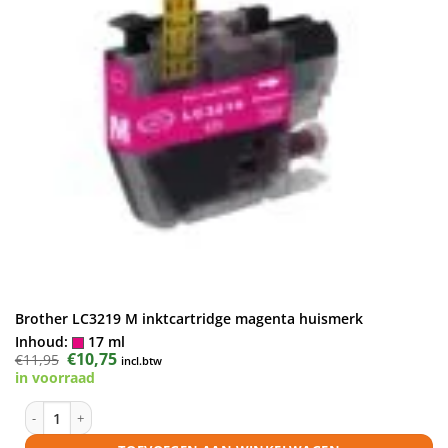
Brother LC3219 M inktcartridge magenta huismerk
Inhoud:
17 ml
Oorspronkelijke
€
10,75
Huidige
€
11,95
incl.btw
prijs
prijs
in voorraad
was:
is:
€11,95.
€10,75.
Brother LC3219 M inktcartridge magenta huismerk aantal