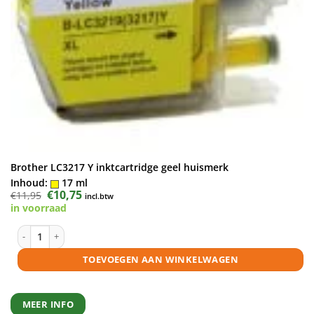
Brother LC3217 Y inktcartridge geel huismerk
Inhoud:
17 ml
Oorspronkelijke
€
10,75
Huidige
€
11,95
incl.btw
prijs
prijs
in voorraad
was:
is:
€11,95.
€10,75.
Brother LC3217 Y inktcartridge geel huismerk aantal
TOEVOEGEN AAN WINKELWAGEN
MEER INFO