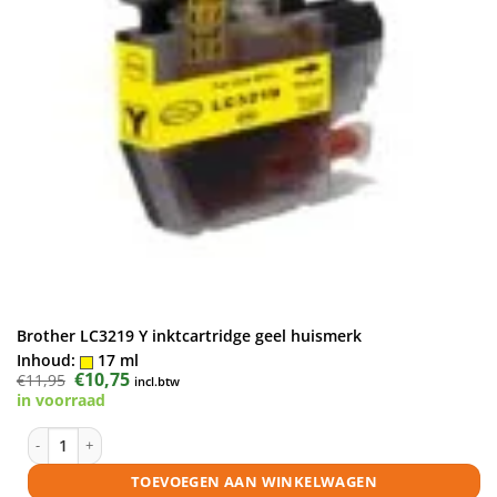
Brother LC3219 Y inktcartridge geel huismerk
Inhoud:
17 ml
Oorspronkelijke
€
10,75
Huidige
€
11,95
incl.btw
prijs
prijs
in voorraad
was:
is:
€11,95.
€10,75.
Brother LC3219 Y inktcartridge geel huismerk aantal
TOEVOEGEN AAN WINKELWAGEN