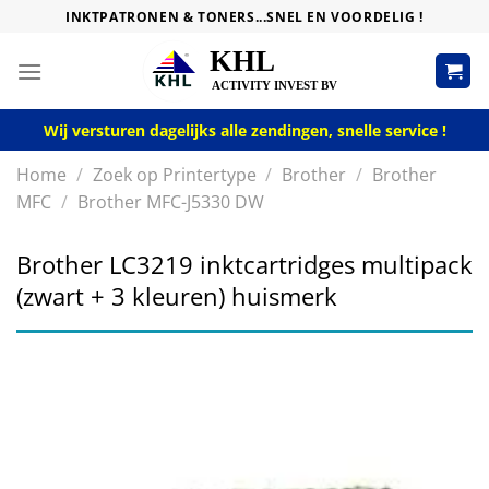
Skip
INKTPATRONEN & TONERS...SNEL EN VOORDELIG !
to
content
Wij versturen dagelijks alle zendingen, snelle service !
Home
/
Zoek op Printertype
/
Brother
/
Brother
MFC
/
Brother MFC-J5330 DW
Brother LC3219 inktcartridges multipack
(zwart + 3 kleuren) huismerk