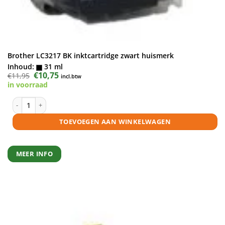
Brother LC3217 BK inktcartridge zwart huismerk
Inhoud:
31 ml
Oorspronkelijke
€
10,75
Huidige
€
11,95
incl.btw
prijs
prijs
in voorraad
was:
is:
€11,95.
€10,75.
Brother LC3217 BK inktcartridge zwart huismerk aantal
TOEVOEGEN AAN WINKELWAGEN
MEER INFO