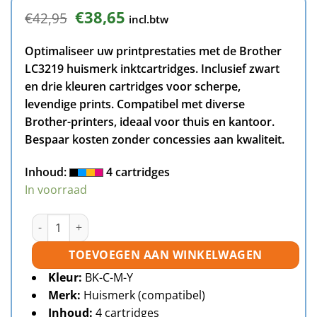
Oorspronkelijke
Huidige
€
38,65
€
42,95
incl.btw
prijs
prijs
was:
is:
Optimaliseer uw printprestaties met de Brother
€42,95.
€38,65.
LC3219 huismerk inktcartridges. Inclusief zwart
en drie kleuren cartridges voor scherpe,
levendige prints. Compatibel met diverse
Brother-printers, ideaal voor thuis en kantoor.
Bespaar kosten zonder concessies aan kwaliteit.
Inhoud:
4 cartridges
In voorraad
Brother LC3219 inktcartridges multipack (zwart + 3 kleur
TOEVOEGEN AAN WINKELWAGEN
Kleur:
BK-C-M-Y
Merk:
Huismerk (compatibel)
Inhoud:
4 cartridges