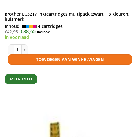
Brother LC3217 inktcartridges multipack (zwart + 3 kleuren)
huismerk
Inhoud:
4 cartridges
Oorspronkelijke
€
38,65
Huidige
€
42,95
incl.btw
prijs
prijs
in voorraad
was:
is:
€42,95.
€38,65.
Brother LC3217 inktcartridges multipack (zwart + 3 kleuren) huismerk 
TOEVOEGEN AAN WINKELWAGEN
MEER INFO