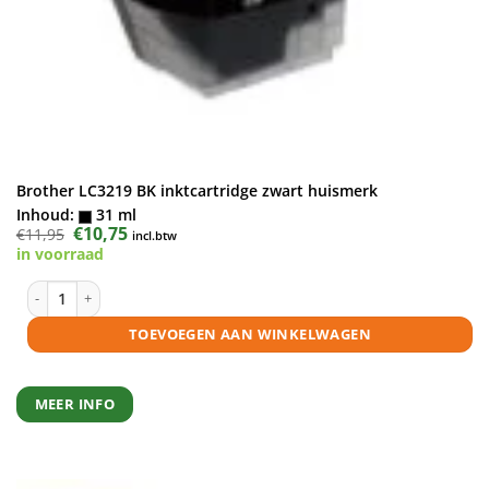
Brother LC3219 BK inktcartridge zwart huismerk
Inhoud:
31 ml
Oorspronkelijke
€
10,75
Huidige
€
11,95
incl.btw
prijs
prijs
in voorraad
was:
is:
€11,95.
€10,75.
Brother LC3219 BK inktcartridge zwart huismerk aantal
TOEVOEGEN AAN WINKELWAGEN
MEER INFO