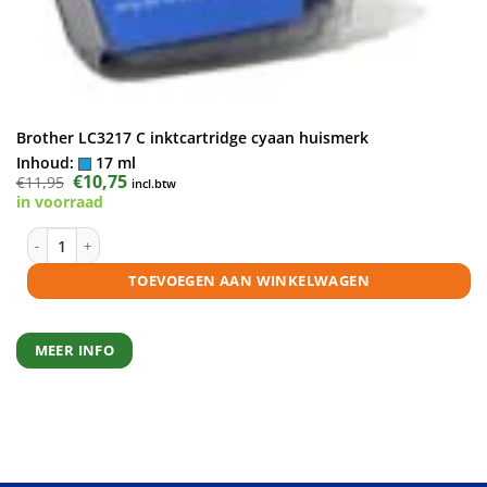
Brother LC3217 C inktcartridge cyaan huismerk
Inhoud:
17 ml
Oorspronkelijke
€
10,75
Huidige
€
11,95
incl.btw
prijs
prijs
in voorraad
was:
is:
€11,95.
€10,75.
Brother LC3217 C inktcartridge cyaan huismerk aantal
TOEVOEGEN AAN WINKELWAGEN
MEER INFO