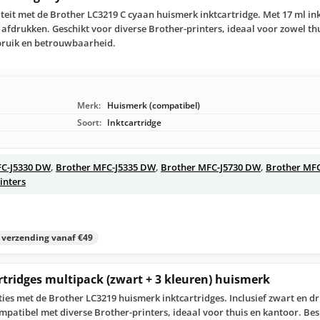
teit met de Brother LC3219 C cyaan huismerk inktcartridge. Met 17 ml ink
 afdrukken. Geschikt voor diverse Brother-printers, ideaal voor zowel th
ebruik en betrouwbaarheid.
Merk:
Huismerk (compatibel)
Soort:
Inktcartridge
FC-J5330 DW
,
Brother MFC-J5335 DW
,
Brother MFC-J5730 DW
,
Brother MF
inters
s verzending vanaf €49
rtridges multipack (zwart + 3 kleuren) huismerk
ies met de Brother LC3219 huismerk inktcartridges. Inclusief zwart en dr
ompatibel met diverse Brother-printers, ideaal voor thuis en kantoor. Be