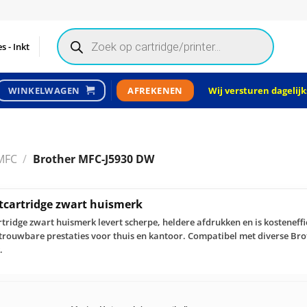
Products
search
s - Inkt
Wij versturen dagelijks
WINKELWAGEN
AFREKENEN
MFC
/
Brother MFC-J5930 DW
tcartridge zwart huismerk
tridge zwart huismerk levert scherpe, heldere afdrukken en is kosteneff
etrouwbare prestaties voor thuis en kantoor. Compatibel met diverse Br
.