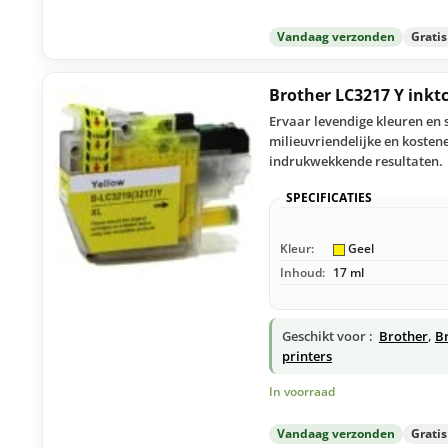
Vandaag verzonden
Grati
Brother LC3217 Y inkt
Ervaar levendige kleuren en s
milieuvriendelijke en kosten
indrukwekkende resultaten.
SPECIFICATIES
Kleur:
Geel
Inhoud:
17 ml
Geschikt voor :
Brother
,
B
printers
In voorraad
Vandaag verzonden
Grati