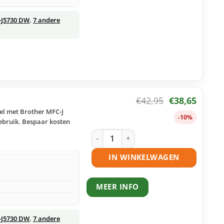
-J5730 DW
,
7 andere
€
42,95
€
38,65
el met Brother MFC-J
-10%
gebruik. Bespaar kosten
Brother LC3217 inktcartridges multipa
IN WINKELWAGEN
MEER INFO
-J5730 DW
,
7 andere