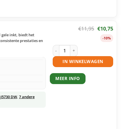
€
11,95
€
10,75
gele inkt, biedt het
-10%
onsistente prestaties en
Brother LC3217 Y inktcartridge geel h
IN WINKELWAGEN
MEER INFO
-J5730 DW
,
7 andere