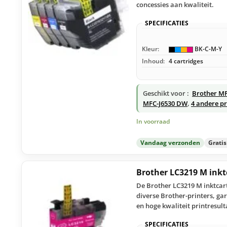
concessies aan kwaliteit.
SPECIFICATIES
Kleur:
BK-C-M-Y
Inhoud:
4 cartridges
Geschikt voor :
Brother M
MFC-J6530 DW
,
4 andere pr
In voorraad
Vandaag verzonden
Grati
Brother LC3219 M ink
De Brother LC3219 M inktcar
diverse Brother-printers, ga
en hoge kwaliteit printresult
SPECIFICATIES