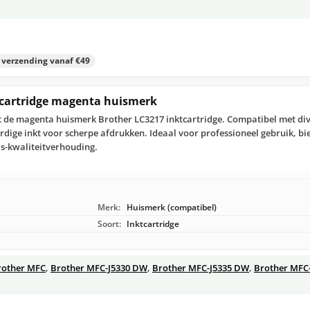
s verzending vanaf €49
tcartridge magenta huismerk
t de magenta huismerk Brother LC3217 inktcartridge. Compatibel met div
rdige inkt voor scherpe afdrukken. Ideaal voor professioneel gebruik, b
js-kwaliteitverhouding.
Merk:
Huismerk (compatibel)
Soort:
Inktcartridge
rother MFC
,
Brother MFC-J5330 DW
,
Brother MFC-J5335 DW
,
Brother MFC