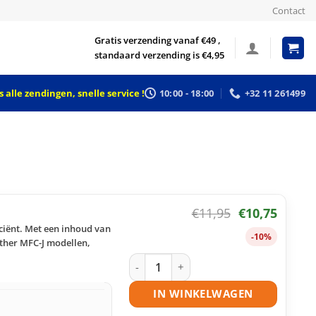
Contact
Gratis verzending vanaf €49 ,
standaard verzending is €4,95
 alle zendingen, snelle service !
10:00 - 18:00
+32 11 261499
€
11,95
€
10,75
iciënt. Met een inhoud van
-10%
other MFC-J modellen,
Brother LC3217 BK inktcartridge zwar
IN WINKELWAGEN