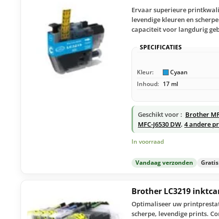
Ervaar superieure printkwali
levendige kleuren en scherpe
capaciteit voor langdurig g
SPECIFICATIES
Kleur:
Cyaan
Inhoud:
17 ml
Geschikt voor :
Brother M
MFC-J6530 DW
,
4 andere pr
In voorraad
Vandaag verzonden
Grati
Brother LC3219 inktca
Optimaliseer uw printprestat
scherpe, levendige prints. C