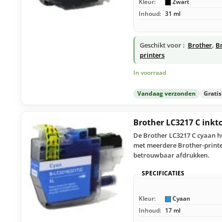
Kleur:
Zwart
Inhoud:
31 ml
Geschikt voor :
Brother
,
B
printers
In voorraad
Vandaag verzonden
Grati
Brother LC3217 C inkt
De Brother LC3217 C cyaan hu
met meerdere Brother-printer
betrouwbaar afdrukken.
SPECIFICATIES
Kleur:
Cyaan
Inhoud:
17 ml