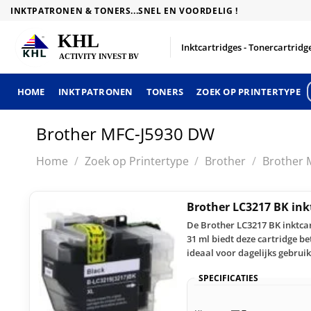
Skip
INKTPATRONEN & TONERS...SNEL EN VOORDELIG !
to
content
Inktcartridges - Tonercartridge
HOME
INKTPATRONEN
TONERS
ZOEK OP PRINTERTYPE
Brother MFC-J5930 DW
Home
/
Zoek op Printertype
/
Brother
/
Brother 
Brother LC3217 BK ink
De Brother LC3217 BK inktcar
31 ml biedt deze cartridge b
ideaal voor dagelijks gebruik
SPECIFICATIES