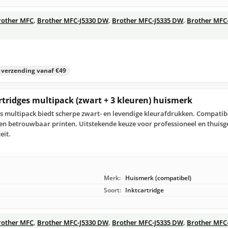
rother MFC
,
Brother MFC-J5330 DW
,
Brother MFC-J5335 DW
,
Brother MFC
s verzending vanaf €49
rtridges multipack (zwart + 3 kleuren) huismerk
s multipack biedt scherpe zwart- en levendige kleurafdrukken. Compatib
t en betrouwbaar printen. Uitstekende keuze voor professioneel en thuis
eit.
Merk:
Huismerk (compatibel)
Soort:
Inktcartridge
rother MFC
,
Brother MFC-J5330 DW
,
Brother MFC-J5335 DW
,
Brother MFC