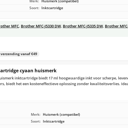
Merk:
Huismerk (compatibel)
Soort:
Inktcartridge
rother MFC
,
Brother MFC-J5330 DW
,
Brother MFC-J5335 DW
,
Brother MFC
s verzending vanaf €49
cartridge cyaan huismerk
ismerk inktcartridge biedt 17 ml hoogwaardige inkt voor scherpe, leven
s, biedt het een kosteneffectieve oplossing zonder kwaliteitsverlies. Ide
Merk:
Huismerk (compatibel)
Soort:
Inktcartridge