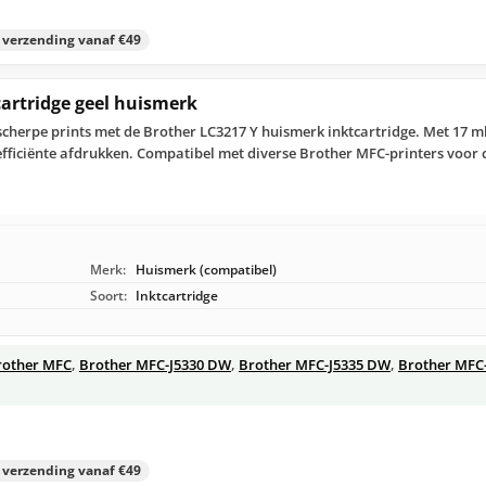
s verzending vanaf €49
cartridge geel huismerk
cherpe prints met de Brother LC3217 Y huismerk inktcartridge. Met 17 ml 
efficiënte afdrukken. Compatibel met diverse Brother MFC-printers voor c
Merk:
Huismerk (compatibel)
Soort:
Inktcartridge
rother MFC
,
Brother MFC-J5330 DW
,
Brother MFC-J5335 DW
,
Brother MFC
s verzending vanaf €49