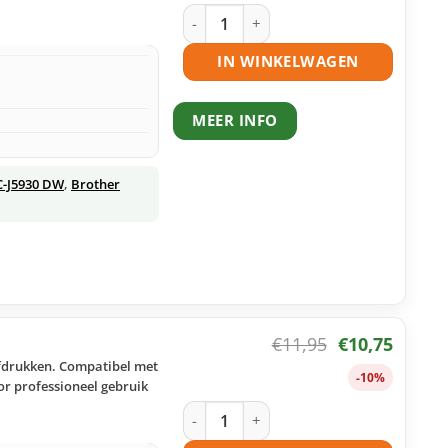
Brother LC3219 inktcartridges multipa
IN WINKELWAGEN
MEER INFO
C-J5930 DW
,
Brother
€
11,95
€
10,75
afdrukken. Compatibel met
-10%
or professioneel gebruik
Brother LC3219 M inktcartridge magen