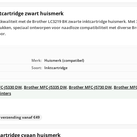
tcartridge zwart huismerk
kwaliteit met de Brother LC3219 BK zwarte inktcartridge huismerk. Met 
rukken, speciaal ontworpen voor naadloze compatibiliteit met diverse Bro
oor.
Merk:
Huismerk (compatibel)
Soort:
Inktcartridge
FC-J5330 DW
,
Brother MFC-J5335 DW
,
Brother MFC-J5730 DW
,
Brother MF
inters
s verzending vanaf €49
cartridge cyaan huismerk