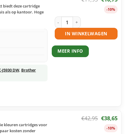
t biedt deze cartridge
-10%
uis als op kantoor. Hoge
Brother LC3219 C inktcartridge cyaan
IN WINKELWAGEN
MEER INFO
C-J5930 DW
,
Brother
€
42,95
€
38,65
ie kleuren cartridges voor
-10%
spaar kosten zonder