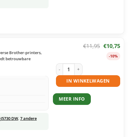
€
11,95
€
10,75
erse Brother-printers,
-10%
iedt betrouwbare
Brother LC3217 M inktcartridge magen
IN WINKELWAGEN
MEER INFO
-J5730 DW
,
7 andere