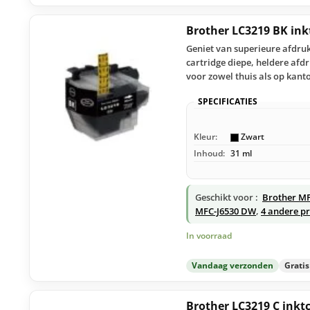
Brother LC3219 BK ink
Geniet van superieure afdruk
cartridge diepe, heldere afd
voor zowel thuis als op kant
SPECIFICATIES
Kleur:
Zwart
Inhoud:
31 ml
Geschikt voor :
Brother M
MFC-J6530 DW
,
4 andere pr
In voorraad
Vandaag verzonden
Grati
Brother LC3219 C inkt