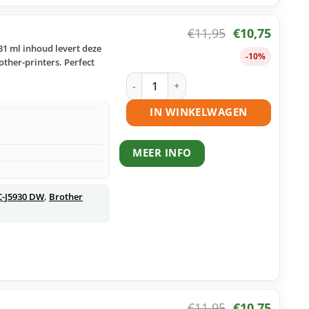
€
11,95
€
10,75
31 ml inhoud levert deze
-10%
ther-printers. Perfect
Brother LC3219 BK inktcartridge zwar
IN WINKELWAGEN
MEER INFO
C-J5930 DW
,
Brother
€
11,95
€
10,75