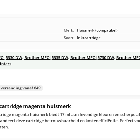
Merk:
Huismerk (compatibel)
Soort:
Inktcartridge
FC-J5330 DW
,
Brother MFC-J5335 DW
,
Brother MFC-J5730 DW
,
Brother MF
inters
s verzending vanaf €49
tcartridge magenta huismerk
tridge magenta huismerk biedt 17 ml aan levendige kleuren en scherpe 
randeert deze cartridge betrouwbaarheid en kostenefficiëntie. Perfect vo
aten.