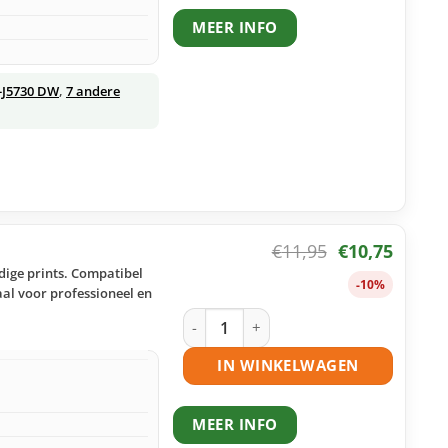
MEER INFO
-J5730 DW
,
7 andere
€
11,95
€
10,75
dige prints. Compatibel
-10%
aal voor professioneel en
Brother LC3217 C inktcartridge cyaan
IN WINKELWAGEN
MEER INFO