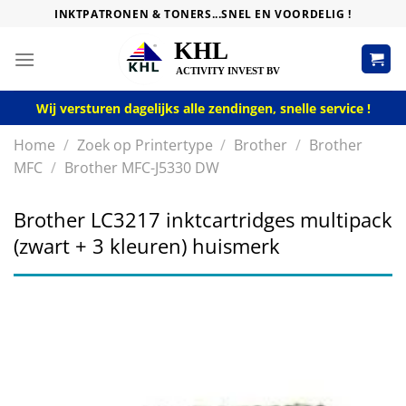
Skip
INKTPATRONEN & TONERS...SNEL EN VOORDELIG !
to
content
Wij versturen dagelijks alle zendingen, snelle service !
Home
/
Zoek op Printertype
/
Brother
/
Brother
MFC
/
Brother MFC-J5330 DW
Brother LC3217 inktcartridges multipack
(zwart + 3 kleuren) huismerk