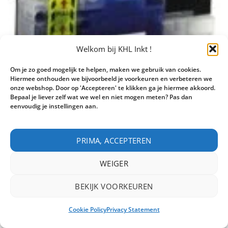
Welkom bij KHL Inkt !
Om je zo goed mogelijk te helpen, maken we gebruik van cookies.
Hiermee onthouden we bijvoorbeeld je voorkeuren en verbeteren we
onze webshop. Door op 'Accepteren' te klikken ga je hiermee akkoord.
Bepaal je liever zelf wat we wel en niet mogen meten? Pas dan
eenvoudig je instellingen aan.
PRIMA, ACCEPTEREN
WEIGER
Brother LC3217 C inktcartridge cyaan huismerk
Inhoud:
17 ml
BEKIJK VOORKEUREN
Oorspronkelijke
€
10,75
Huidige
€
11,95
incl.btw
prijs
prijs
in voorraad
was:
is:
Cookie Policy
Privacy Statement
€11,95.
€10,75.
Brother LC3217 C inktcartridge cyaan huismerk aantal