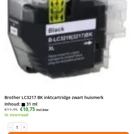
Brother LC3217 BK inktcartridge zwart huismerk
Inhoud:
31 ml
Oorspronkelijke
€
10,75
Huidige
€
11,95
incl.btw
prijs
prijs
in voorraad
was:
is:
€11,95.
€10,75.
Brother LC3217 BK inktcartridge zwart huismerk aantal