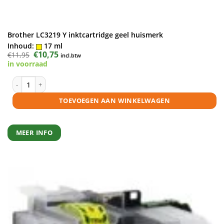
Brother LC3219 Y inktcartridge geel huismerk
Inhoud:
17 ml
Oorspronkelijke
€
10,75
Huidige
€
11,95
incl.btw
prijs
prijs
in voorraad
was:
is:
€11,95.
€10,75.
Brother LC3219 Y inktcartridge geel huismerk aantal
TOEVOEGEN AAN WINKELWAGEN
MEER INFO