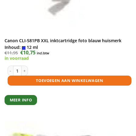
Canon CLI-581PB XXL inktcartridge foto blauw huismerk
Inhoud:
12 ml
Oorspronkelijke
€
10,75
Huidige
€
11,95
incl.btw
prijs
prijs
in voorraad
was:
is:
€11,95.
€10,75.
Canon CLI-581PB XXL inktcartridge foto blauw huismerk aantal
TOEVOEGEN AAN WINKELWAGEN
MEER INFO