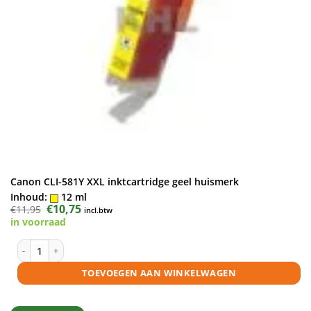
Canon CLI-581Y XXL inktcartridge geel huismerk
Inhoud:
12 ml
Oorspronkelijke
€
10,75
Huidige
€
11,95
incl.btw
prijs
prijs
in voorraad
was:
is:
€11,95.
€10,75.
Canon CLI-581Y XXL inktcartridge geel huismerk aantal
TOEVOEGEN AAN WINKELWAGEN