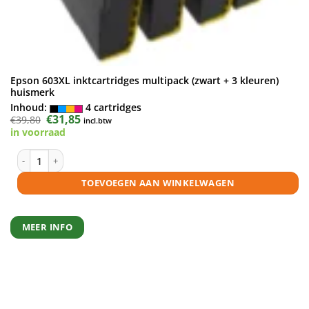
Epson 603XL inktcartridges multipack (zwart + 3 kleuren)
huismerk
Inhoud:
4 cartridges
Oorspronkelijke
€
31,85
Huidige
€
39,80
incl.btw
prijs
prijs
in voorraad
was:
is:
€39,80.
€31,85.
Epson 603XL inktcartridges multipack (zwart + 3 kleuren) huismerk aan
TOEVOEGEN AAN WINKELWAGEN
MEER INFO