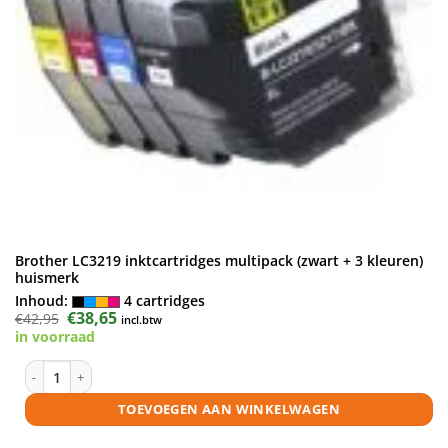
Brother LC3219 inktcartridges multipack (zwart + 3 kleuren)
huismerk
Inhoud:
4 cartridges
Oorspronkelijke
€
38,65
Huidige
€
42,95
incl.btw
prijs
prijs
in voorraad
was:
is:
€42,95.
€38,65.
Brother LC3219 inktcartridges multipack (zwart + 3 kleuren) huismerk 
TOEVOEGEN AAN WINKELWAGEN