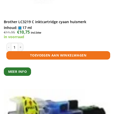
Brother LC3219 C inktcartridge cyaan huismerk
Inhoud:
17 ml
Oorspronkelijke
€
10,75
Huidige
€
11,95
incl.btw
prijs
prijs
in voorraad
was:
is:
€11,95.
€10,75.
Brother LC3219 C inktcartridge cyaan huismerk aantal
TOEVOEGEN AAN WINKELWAGEN
MEER INFO