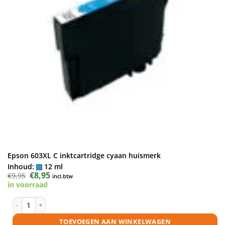
Epson 603XL C inktcartridge cyaan huismerk
Inhoud:
12 ml
Oorspronkelijke
€
8,95
Huidige
€
9,95
incl.btw
prijs
prijs
in voorraad
was:
is:
€9,95.
€8,95.
Epson 603XL C inktcartridge cyaan huismerk aantal
TOEVOEGEN AAN WINKELWAGEN