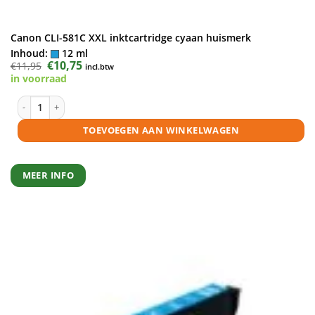
Canon CLI-581C XXL inktcartridge cyaan huismerk
Inhoud:
12 ml
Oorspronkelijke
€
10,75
Huidige
€
11,95
incl.btw
prijs
prijs
in voorraad
was:
is:
€11,95.
€10,75.
Canon CLI-581C XXL inktcartridge cyaan huismerk aantal
TOEVOEGEN AAN WINKELWAGEN
MEER INFO