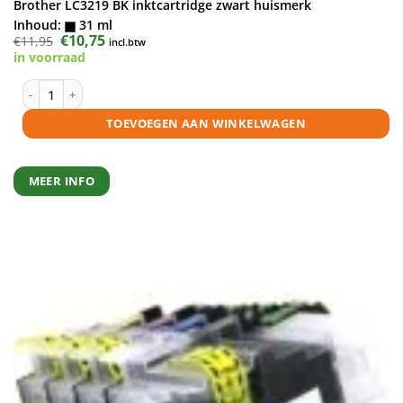
Brother LC3219 BK inktcartridge zwart huismerk
Inhoud:
31 ml
Oorspronkelijke
€
10,75
Huidige
€
11,95
incl.btw
prijs
prijs
in voorraad
was:
is:
€11,95.
€10,75.
Brother LC3219 BK inktcartridge zwart huismerk aantal
TOEVOEGEN AAN WINKELWAGEN
MEER INFO