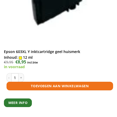
Epson 603XL Y inktcartridge geel huismerk
Inhoud:
12 ml
Oorspronkelijke
€
8,95
Huidige
€
9,95
incl.btw
prijs
prijs
in voorraad
was:
is:
€9,95.
€8,95.
Epson 603XL Y inktcartridge geel huismerk aantal
TOEVOEGEN AAN WINKELWAGEN
MEER INFO