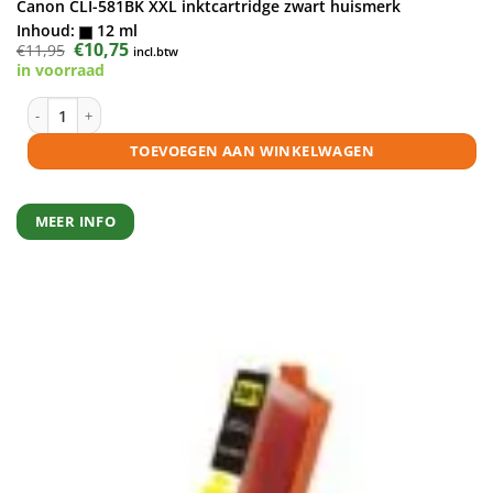
Canon CLI-581BK XXL inktcartridge zwart huismerk
Inhoud:
12 ml
Oorspronkelijke
€
10,75
Huidige
€
11,95
incl.btw
prijs
prijs
in voorraad
was:
is:
€11,95.
€10,75.
Canon CLI-581BK XXL inktcartridge zwart huismerk aantal
TOEVOEGEN AAN WINKELWAGEN
MEER INFO