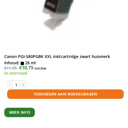
Canon PGI-580PGBK XXL inktcartridge zwart huismerk
Inhoud:
26 ml
Oorspronkelijke
€
10,75
Huidige
€
11,95
incl.btw
prijs
prijs
in voorraad
was:
is:
€11,95.
€10,75.
Canon PGI-580PGBK XXL inktcartridge zwart huismerk aantal
TOEVOEGEN AAN WINKELWAGEN
MEER INFO