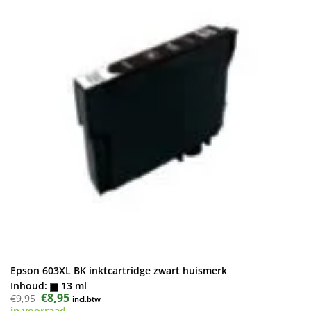
Epson 603XL BK inktcartridge zwart huismerk
Inhoud:
13 ml
Oorspronkelijke
€
8,95
Huidige
€
9,95
incl.btw
prijs
prijs
in voorraad