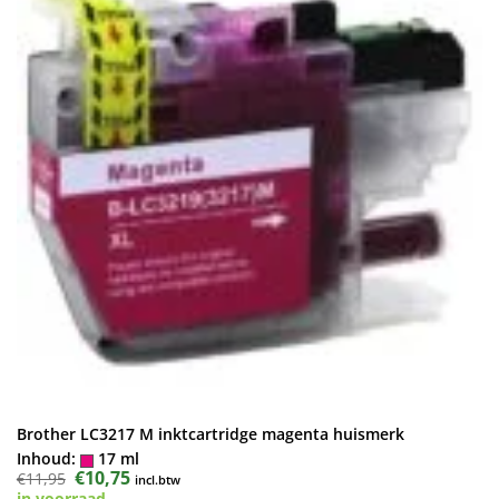
Brother LC3217 M inktcartridge magenta huismerk
Inhoud:
17 ml
Oorspronkelijke
€
10,75
Huidige
€
11,95
incl.btw
prijs
prijs
in voorraad