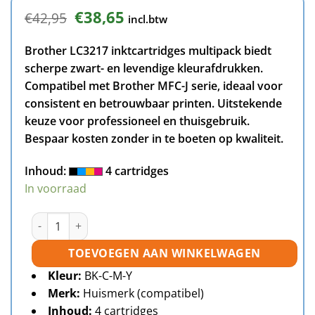
Oorspronkelijke
Huidige
€
38,65
€
42,95
incl.btw
prijs
prijs
was:
is:
Brother LC3217 inktcartridges multipack biedt
€42,95.
€38,65.
scherpe zwart- en levendige kleurafdrukken.
Compatibel met Brother MFC-J serie, ideaal voor
consistent en betrouwbaar printen. Uitstekende
keuze voor professioneel en thuisgebruik.
Bespaar kosten zonder in te boeten op kwaliteit.
Inhoud:
4 cartridges
In voorraad
Brother LC3217 inktcartridges multipack (zwart + 3 kleur
TOEVOEGEN AAN WINKELWAGEN
Kleur:
BK-C-M-Y
Merk:
Huismerk (compatibel)
Inhoud:
4 cartridges