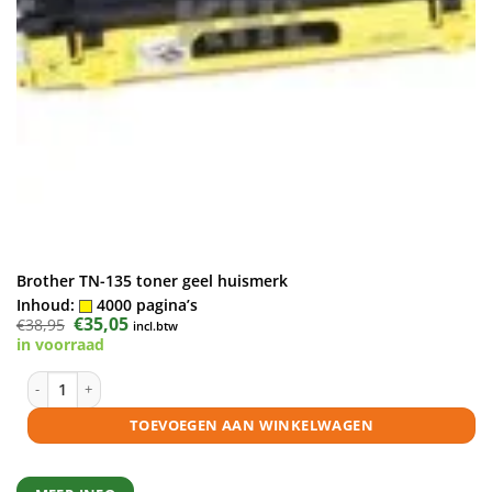
Brother TN-135 toner geel huismerk
Inhoud:
4000 pagina’s
Oorspronkelijke
€
35,05
Huidige
€
38,95
incl.btw
prijs
prijs
in voorraad
was:
is:
€38,95.
€35,05.
Brother TN-135 toner geel huismerk aantal
TOEVOEGEN AAN WINKELWAGEN