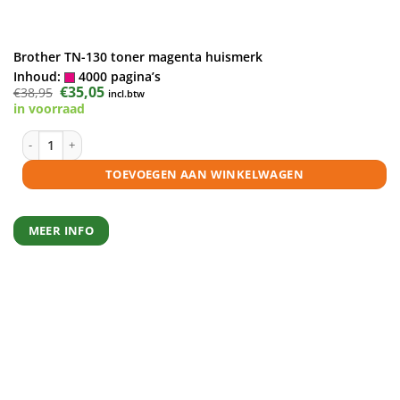
Brother TN-130 toner magenta huismerk
Inhoud:
4000 pagina’s
Oorspronkelijke
€
35,05
Huidige
€
38,95
incl.btw
prijs
prijs
in voorraad
was:
is:
€38,95.
€35,05.
Brother TN-130 toner magenta huismerk aantal
TOEVOEGEN AAN WINKELWAGEN
MEER INFO