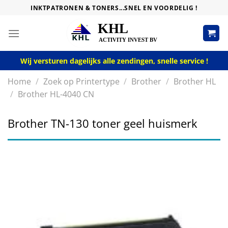
Skip
INKTPATRONEN & TONERS...SNEL EN VOORDELIG !
to
content
Wij versturen dagelijks alle zendingen, snelle service !
Home
/
Zoek op Printertype
/
Brother
/
Brother HL
/
Brother HL-4040 CN
Brother TN-130 toner geel huismerk