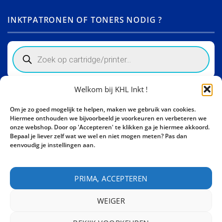
INKTPATRONEN OF TONERS NODIG ?
Products
search
Welkom bij KHL Inkt !
Winkelinformatie
Om je zo goed mogelijk te helpen, maken we gebruik van cookies.
Activity Invest BV - KHL, Kempische Steenweg 274
Hiermee onthouden we bijvoorbeeld je voorkeuren en verbeteren we
3500 Hasselt - België BE0862447190
onze webshop. Door op 'Accepteren' te klikken ga je hiermee akkoord.
Bepaal je liever zelf wat we wel en niet mogen meten? Pas dan
Bel ons nu:
+32 11 261499
eenvoudig je instellingen aan.
E-mail:
sales@khl-inkt.be
PRIMA, ACCEPTEREN
WEIGER