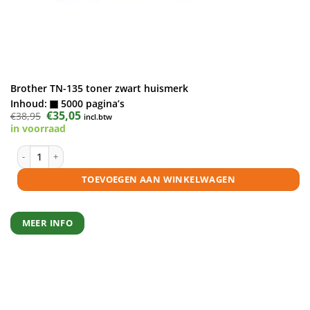
Brother TN-135 toner zwart huismerk
Inhoud:
5000 pagina’s
Oorspronkelijke
€
35,05
Huidige
€
38,95
incl.btw
prijs
prijs
in voorraad
was:
is:
€38,95.
€35,05.
Brother TN-135 toner zwart huismerk aantal
TOEVOEGEN AAN WINKELWAGEN
MEER INFO