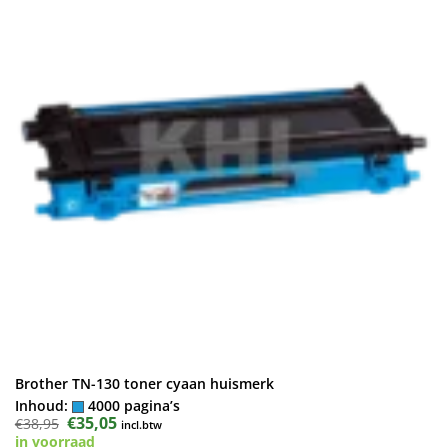
Brother TN-130 toner cyaan huismerk
Inhoud:
4000 pagina’s
Oorspronkelijke
€
35,05
Huidige
€
38,95
incl.btw
prijs
prijs
in voorraad
was:
is: