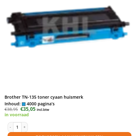
Brother TN-135 toner cyaan huismerk
Inhoud:
4000 pagina’s
Oorspronkelijke
€
35,05
Huidige
€
38,95
incl.btw
prijs
prijs
in voorraad
was:
is:
€38,95.
€35,05.
Brother TN-135 toner cyaan huismerk aantal