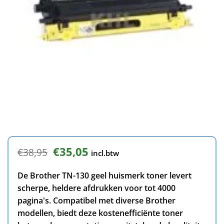
Oorspronkelijke
Huidige
€
35,05
€
38,95
incl.btw
prijs
prijs
was:
is:
De Brother TN-130 geel huismerk toner levert
€38,95.
€35,05.
scherpe, heldere afdrukken voor tot 4000
pagina's. Compatibel met diverse Brother
modellen, biedt deze kostenefficiënte toner