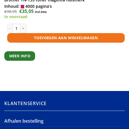
Inhoud:
4000 pagina’s
Oorspronkelijke
€
35,05
Huidige
€
38,95
incl.btw
prijs
prijs
in voorraad
was:
is:
€38,95.
€35,05.
Brother TN-135 toner magenta huismerk aantal
TOEVOEGEN AAN WINKELWAGEN
MEER INFO
KLANTENSERVICE
Afhalen bestelling