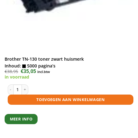
Brother TN-130 toner zwart huismerk
Inhoud:
5000 pagina’s
Oorspronkelijke
€
35,05
Huidige
€
38,95
incl.btw
prijs
prijs
in voorraad
was:
is:
€38,95.
€35,05.
Brother TN-130 toner zwart huismerk aantal
TOEVOEGEN AAN WINKELWAGEN
MEER INFO