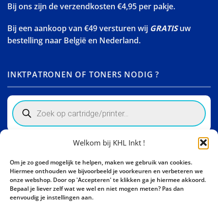
Bij ons zijn de verzendkosten €4,95 per pakje.
Bij een aankoop van €49 versturen wij
GRATIS
uw
bestelling naar België en Nederland.
INKTPATRONEN OF TONERS NODIG ?
Products
search
Welkom bij KHL Inkt !
Winkelinformatie
Om je zo goed mogelijk te helpen, maken we gebruik van cookies.
Activity Invest BV - KHL, Kempische Steenweg 274
Hiermee onthouden we bijvoorbeeld je voorkeuren en verbeteren we
3500 Hasselt - België BE0862447190
onze webshop. Door op 'Accepteren' te klikken ga je hiermee akkoord.
Bepaal je liever zelf wat we wel en niet mogen meten? Pas dan
Bel ons nu:
+32 11 261499
eenvoudig je instellingen aan.
E-mail:
sales@khl-inkt.be