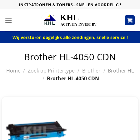
Skip
INKTPATRONEN & TONERS...SNEL EN VOORDELIG !
to
content
Wij versturen dagelijks alle zendingen, snelle service !
Brother HL-4050 CDN
Home
/
Zoek op Printertype
/
Brother
/
Brother HL
/
Brother HL-4050 CDN