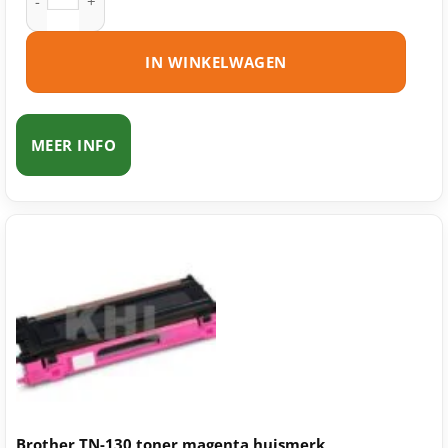
IN WINKELWAGEN
MEER INFO
Brother TN-130 toner magenta huismerk