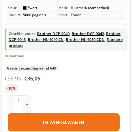
Kleur:
Zwart
Merk:
Huismerk (compatibel)
Inhoud:
5000 pagina’s
Soort:
Toner
Geschikt voor :
Brother DCP-9040
,
Brother DCP-9042
,
Brother
DCP-9045
,
Brother HL-4040 CN
,
Brother HL-4050 CDN
,
5 andere
printers
In voorraad
Gratis verzending vanaf €49
€
38,95
€
35,05
-10%
Brother TN-130 toner zwart huismerk aantal
IN WINKELWAGEN