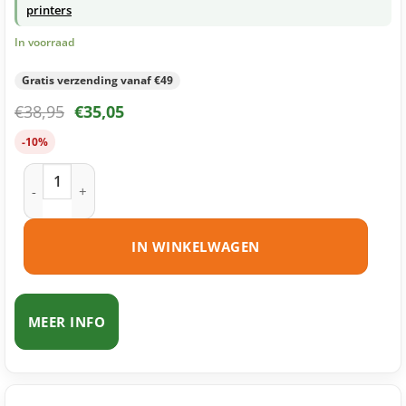
printers
In voorraad
Gratis verzending vanaf €49
€
38,95
€
35,05
-10%
Brother TN-135 toner magenta huismerk aantal
IN WINKELWAGEN
MEER INFO