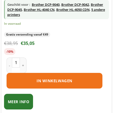
Geschikt voor :
Brother DCP-9040
,
Brother DCP-9042
,
Brother
DCP-9045
,
Brother HL-4040 CN
,
Brother HL-4050 CDN
,
5 andere
printers
In voorraad
Gratis verzending vanaf €49
€
38,95
€
35,05
-10%
Brother TN-135 toner geel huismerk aantal
IN WINKELWAGEN
MEER INFO