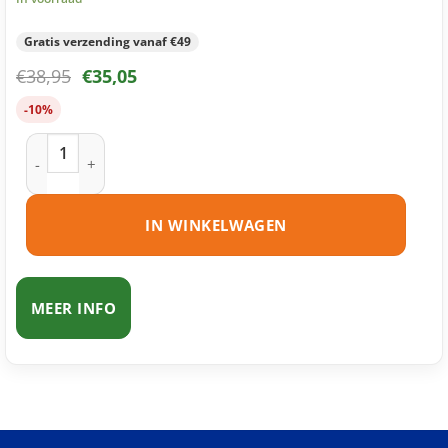
Gratis verzending vanaf €49
€
38,95
€
35,05
-10%
Brother TN-135 toner zwart huismerk aantal
IN WINKELWAGEN
MEER INFO