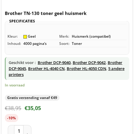
Brother TN-130 toner geel huismerk
SPECIFICATIES
Kleur:
Geel
Merk:
Huismerk (compatibel)
Inhoud:
4000 pagina’s
Soort:
Toner
Geschikt voor :
Brother DCP-9040
,
Brother DCP-9042
,
Brother
DCP-9045
,
Brother HL-4040 CN
,
Brother HL-4050 CDN
,
5 andere
printers
In voorraad
Gratis verzending vanaf €49
€
38,95
€
35,05
-10%
Brother TN-130 toner geel huismerk aantal