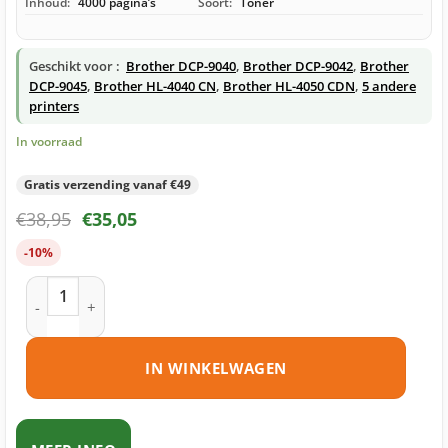
Inhoud:
4000 pagina’s
Soort:
Toner
Geschikt voor :
Brother DCP-9040
,
Brother DCP-9042
,
Brother
DCP-9045
,
Brother HL-4040 CN
,
Brother HL-4050 CDN
,
5 andere
printers
In voorraad
Gratis verzending vanaf €49
€
38,95
€
35,05
-10%
Brother TN-135 toner cyaan huismerk aantal
IN WINKELWAGEN