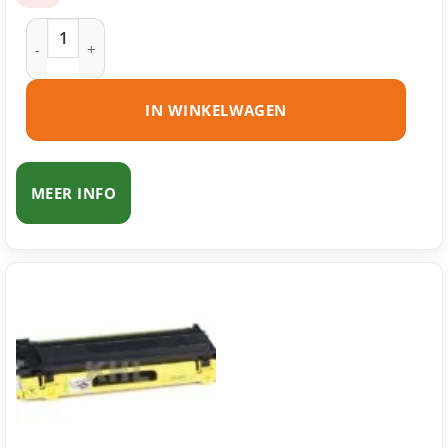
Brother TN-130 toner cyaan huismerk aantal
IN WINKELWAGEN
MEER INFO