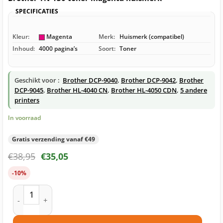
SPECIFICATIES
Kleur:
Magenta
Merk:
Huismerk (compatibel)
Inhoud:
4000 pagina’s
Soort:
Toner
Geschikt voor :
Brother DCP-9040
,
Brother DCP-9042
,
Brother
DCP-9045
,
Brother HL-4040 CN
,
Brother HL-4050 CDN
,
5 andere
printers
In voorraad
Gratis verzending vanaf €49
€
38,95
€
35,05
-10%
Brother TN-130 toner magenta huismerk aantal