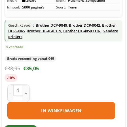
Kleur:
Zwart
Merk:
Huismerk (compatibel)
Inhoud:
5000 pagina’s
Soort:
Toner
Geschikt voor :
Brother DCP-9040
,
Brother DCP-9042
,
Brother
DCP-9045
,
Brother HL-4040 CN
,
Brother HL-4050 CDN
,
5 andere
printers
In voorraad
Gratis verzending vanaf €49
€
38,95
€
35,05
-10%
Brother TN-130 toner zwart huismerk aantal
IN WINKELWAGEN