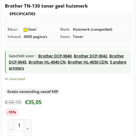
Brother TN-130 toner geel huismerk
SPECIFICATIES
Kleur:
Geel
Merk:
Huismerk (compatibel)
Inhoud:
4000 pagina’s
Soort:
Toner
Geschikt voor :
Brother DCP-9040
,
Brother DCP-9042
,
Brother
DCP-9045
,
Brother HL-4040 CN
,
Brother HL-4050 CDN
,
5 andere
printers
In voorraad
Gratis verzending vanaf €49
€
38,95
€
35,05
-10%
Brother TN-130 toner geel huismerk aantal