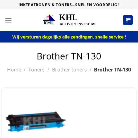
Skip
INKTPATRONEN & TONERS...SNEL EN VOORDELIG !
to
content
Wij versturen dagelijks alle zendingen, snelle service !
Brother TN-130
Home
/
Toners
/
Brother toners
/
Brother TN-130