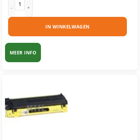
Brother TN-130 toner cyaan huismerk aantal
IN WINKELWAGEN
MEER INFO