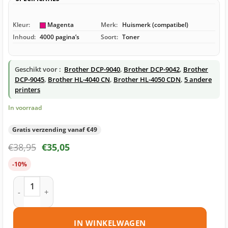
Kleur:
Magenta
Merk:
Huismerk (compatibel)
Inhoud:
4000 pagina’s
Soort:
Toner
Geschikt voor :
Brother DCP-9040
,
Brother DCP-9042
,
Brother
DCP-9045
,
Brother HL-4040 CN
,
Brother HL-4050 CDN
,
5 andere
printers
In voorraad
Gratis verzending vanaf €49
€
38,95
€
35,05
-10%
Brother TN-130 toner magenta huismerk aantal
IN WINKELWAGEN