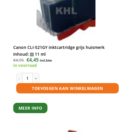
Canon CLI-521GY inktcartridge grijs huismerk
Inhoud:
11 ml
Oorspronkelijke
€
4,45
Huidige
€
4,95
incl.btw
prijs
prijs
in voorraad
was:
is:
€4,95.
€4,45.
Canon CLI-521GY inktcartridge grijs huismerk aantal
TOEVOEGEN AAN WINKELWAGEN
MEER INFO