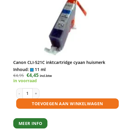
Canon CLI-521C inktcartridge cyaan huismerk
Inhoud:
11 ml
Oorspronkelijke
€
4,45
Huidige
€
4,95
incl.btw
prijs
prijs
in voorraad
was:
is:
€4,95.
€4,45.
Canon CLI-521C inktcartridge cyaan huismerk aantal
TOEVOEGEN AAN WINKELWAGEN
MEER INFO