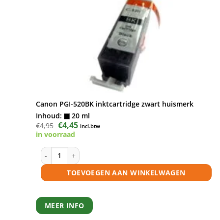
Canon PGI-520BK inktcartridge zwart huismerk
Inhoud:
20 ml
Oorspronkelijke
€
4,45
Huidige
€
4,95
incl.btw
prijs
prijs
in voorraad
was:
is:
€4,95.
€4,45.
Canon PGI-520BK inktcartridge zwart huismerk aantal
TOEVOEGEN AAN WINKELWAGEN
MEER INFO