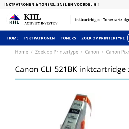
Skip
INKTPATRONEN & TONERS...SNEL EN VOORDELIG !
to
content
Inktcartridges - Tonercartridge
HOME
INKTPATRONEN
TONERS
ZOEK OP PRINTERTYPE
Home
/
Zoek op Printertype
/
Canon
/
Canon Pix
Canon CLI-521BK inktcartridge