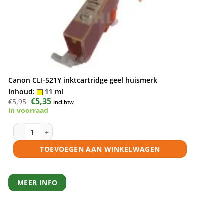
Canon CLI-521Y inktcartridge geel huismerk
Inhoud:
11 ml
Oorspronkelijke
€
5,35
Huidige
€
5,95
incl.btw
prijs
prijs
in voorraad
was:
is:
€5,95.
€5,35.
Canon CLI-521Y inktcartridge geel huismerk aantal
TOEVOEGEN AAN WINKELWAGEN
MEER INFO