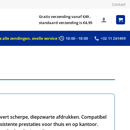
Contact
Gratis verzending vanaf €49 ,
standaard verzending is €4,95
 alle zendingen, snelle service !
10:00 - 18:00
+32 11 261499
evert scherpe, diepzwarte afdrukken. Compatibel
stente prestaties voor thuis en op kantoor.