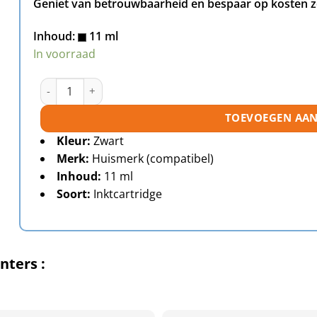
Geniet van betrouwbaarheid en bespaar op kosten zo
Inhoud:
11 ml
In voorraad
Canon CLI-521BK inktcartridge zwart huismerk aantal
TOEVOEGEN AA
Kleur:
Zwart
Merk:
Huismerk (compatibel)
Inhoud:
11 ml
Soort:
Inktcartridge
nters :