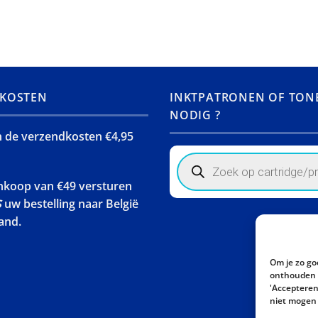
KOSTEN
INKTPATRONEN OF TON
NODIG ?
jn de verzendkosten €4,95
Products
search
ankoop van €49 versturen
S
uw bestelling naar België
and.
Om je zo go
onthouden w
'Accepteren'
niet mogen 