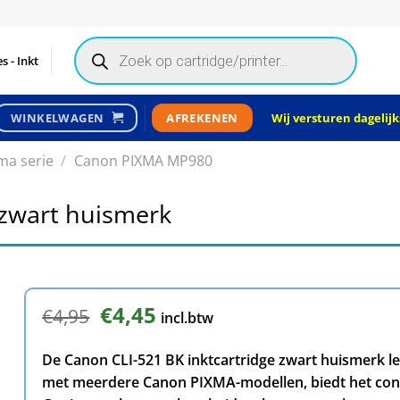
Products
search
s - Inkt
Wij versturen dagelijks
WINKELWAGEN
AFREKENEN
ma serie
/
Canon PIXMA MP980
 zwart huismerk
Oorspronkelijke
€
4,45
Huidige
€
4,95
incl.btw
prijs
prijs
was:
is:
De Canon CLI-521 BK inktcartridge zwart huismerk l
€4,95.
€4,45.
met meerdere Canon PIXMA-modellen, biedt het consi