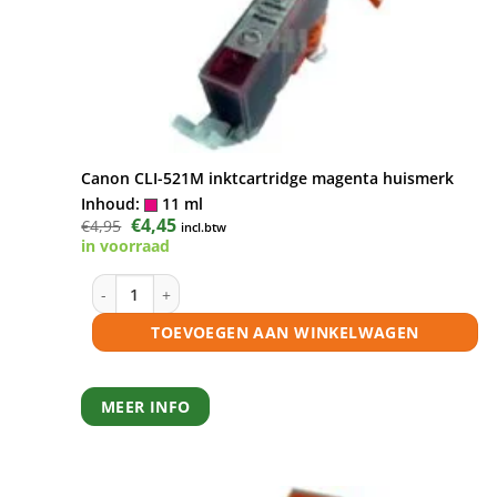
Canon CLI-521M inktcartridge magenta huismerk
Inhoud:
11 ml
Oorspronkelijke
€
4,45
Huidige
€
4,95
incl.btw
prijs
prijs
in voorraad
was:
is:
€4,95.
€4,45.
Canon CLI-521M inktcartridge magenta huismerk aantal
TOEVOEGEN AAN WINKELWAGEN
MEER INFO