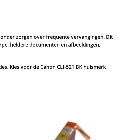
 zonder zorgen over frequente vervangingen. Dit
herpe, heldere documenten en afbeeldingen,
ies. Kies voor de Canon CLI-521 BK huismerk