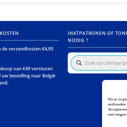
KOSTEN
INKTPATRONEN OF TON
NODIG ?
jn de verzendkosten €4,95
Products
search
ankoop van €49 versturen
S
uw bestelling naar België
and.
Om je zo go
onthouden w
'Accepteren'
niet mogen 