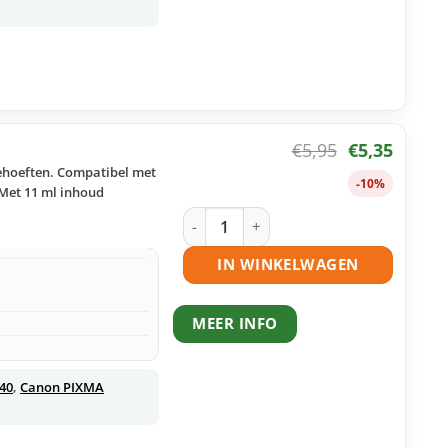
€
5,95
€
5,35
behoeften. Compatibel met
-10%
 Met 11 ml inhoud
Canon CLI-521Y inktcartridge geel hui
IN WINKELWAGEN
MEER INFO
40
,
Canon PIXMA