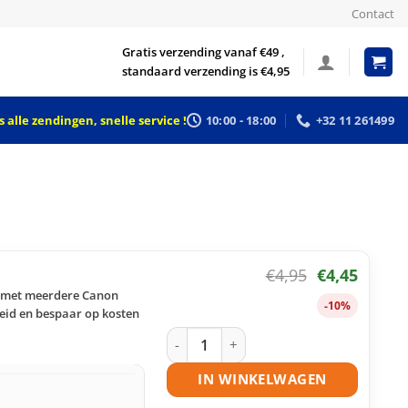
Contact
Gratis verzending vanaf €49 ,
standaard verzending is €4,95
 alle zendingen, snelle service !
10:00 - 18:00
+32 11 261499
€
4,95
€
4,45
l met meerdere Canon
-10%
eid en bespaar op kosten
Canon CLI-521BK inktcartridge zwart 
IN WINKELWAGEN