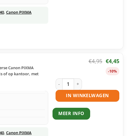
40
,
Canon PIXMA
€
4,95
€
4,45
verse Canon PIXMA
-10%
is of op kantoor, met
Canon CLI-521M inktcartridge magent
IN WINKELWAGEN
MEER INFO
40
,
Canon PIXMA