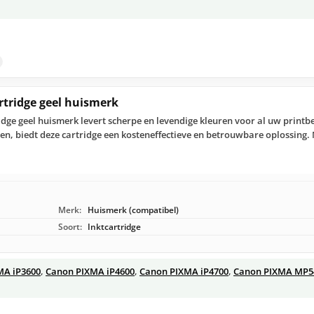
rtridge geel huismerk
idge geel huismerk levert scherpe en levendige kleuren voor al uw print
n, biedt deze cartridge een kosteneffectieve en betrouwbare oplossing.
Merk:
Huismerk (compatibel)
Soort:
Inktcartridge
MA iP3600
,
Canon PIXMA iP4600
,
Canon PIXMA iP4700
,
Canon PIXMA MP5