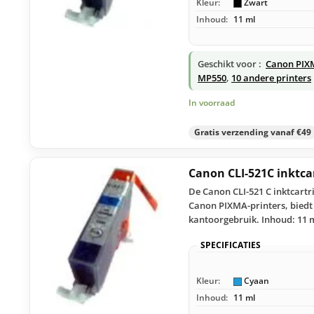
Kleur:
Zwart
Inhoud:
11 ml
Geschikt voor :
Canon PIX
MP550
,
10 andere printers
In voorraad
Gratis verzending vanaf €49
Canon CLI-521C inktca
De Canon CLI-521 C inktcartr
Canon PIXMA-printers, biedt 
kantoorgebruik. Inhoud: 11 
SPECIFICATIES
Kleur:
Cyaan
Inhoud:
11 ml