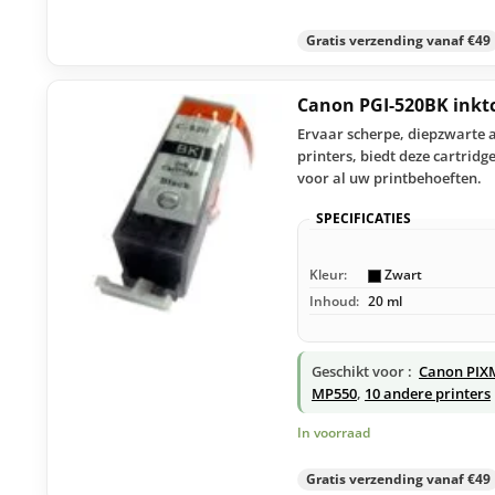
Gratis verzending vanaf €49
Canon PGI-520BK inkt
Ervaar scherpe, diepzwarte 
printers, biedt deze cartrid
voor al uw printbehoeften.
SPECIFICATIES
Kleur:
Zwart
Inhoud:
20 ml
Geschikt voor :
Canon PIX
MP550
,
10 andere printers
In voorraad
Gratis verzending vanaf €49