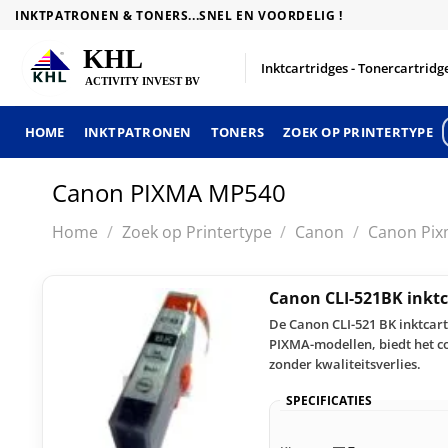
Skip
INKTPATRONEN & TONERS...SNEL EN VOORDELIG !
to
content
Inktcartridges - Tonercartridge
HOME
INKTPATRONEN
TONERS
ZOEK OP PRINTERTYPE
Canon PIXMA MP540
Home
/
Zoek op Printertype
/
Canon
/
Canon Pix
Canon CLI-521BK inktc
De Canon CLI-521 BK inktcar
PIXMA-modellen, biedt het c
zonder kwaliteitsverlies.
SPECIFICATIES