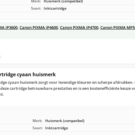
Merk:
Huismerk (compatibel)
Soort:
Inktcartridge
MA iP3600
,
Canon PIXMA iP4600
,
Canon PIXMA iP4700
,
Canon PIXMA MP5
rtridge cyaan huismerk
idge cyaan huismerk zorgt voor levendige kleuren en scherpe afdrukken.
deze cartridge betrouwbare prestaties en is een kostenefficiënte keuze vo
ml.
Merk:
Huismerk (compatibel)
Soort:
Inktcartridge