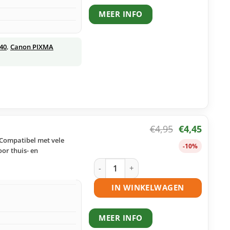
MEER INFO
40
,
Canon PIXMA
€
4,95
€
4,45
 Compatibel met vele
-10%
or thuis- en
Canon CLI-521C inktcartridge cyaan h
IN WINKELWAGEN
MEER INFO