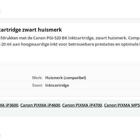
cartridge zwart huismerk
afdrukken met de Canon PGI-520 BK inktcartridge, zwart huismerk. Comp
ge 20 ml aan hoogwaardige inkt voor betrouwbare prestaties en optimale 
Merk:
Huismerk (compatibel)
Soort:
Inktcartridge
MA iP3600
,
Canon PIXMA iP4600
,
Canon PIXMA iP4700
,
Canon PIXMA MP5