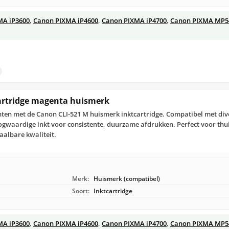
MA iP3600
,
Canon PIXMA iP4600
,
Canon PIXMA iP4700
,
Canon PIXMA MP5
artridge magenta huismerk
nten met de Canon CLI-521 M huismerk inktcartridge. Compatibel met di
ogwaardige inkt voor consistente, duurzame afdrukken. Perfect voor thu
aalbare kwaliteit.
Merk:
Huismerk (compatibel)
Soort:
Inktcartridge
MA iP3600
,
Canon PIXMA iP4600
,
Canon PIXMA iP4700
,
Canon PIXMA MP5