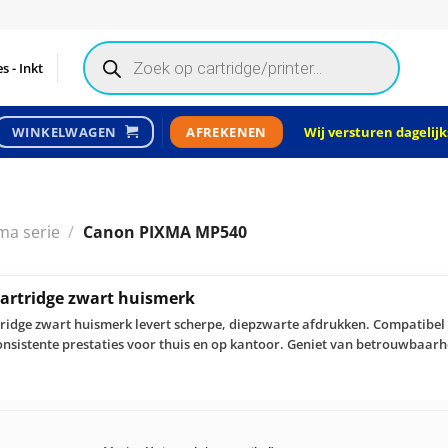
Products
search
s - Inkt
Wij versturen dagelijks
WINKELWAGEN
AFREKENEN
ma serie
/
Canon PIXMA MP540
artridge zwart huismerk
tridge zwart huismerk levert scherpe, diepzwarte afdrukken. Compatibe
onsistente prestaties voor thuis en op kantoor. Geniet van betrouwbaarh