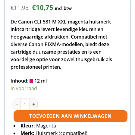
Oorspronkelijke
Huidige
€
10,75
€
11,95
incl.btw
prijs
prijs
was:
is:
De Canon CLI-581 M XXL magenta huismerk
€11,95.
€10,75.
inktcartridge levert levendige kleuren en
hoogwaardige afdrukken. Compatibel met
diverse Canon PIXMA-modellen, biedt deze
cartridge duurzame prestaties en is een
voordelige optie voor zowel thuisgebruik als
professioneel printen.
Inhoud:
12 ml
In voorraad
Canon CLI-581M XXL inktcartridge magenta huismerk aant
TOEVOEGEN AAN WINKELWAGEN
Kleur:
Magenta
Merk:
Huismerk (compatibel)