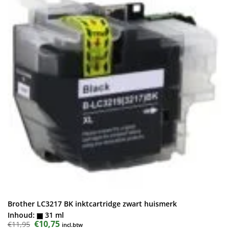
Brother LC3217 BK inktcartridge zwart huismerk
Inhoud:
31 ml
Oorspronkelijke
€
10,75
Huidige
€
11,95
incl.btw