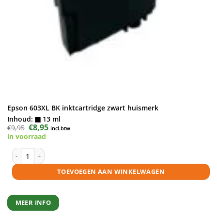
Epson 603XL BK inktcartridge zwart huismerk
Inhoud:
13 ml
Oorspronkelijke
€
8,95
Huidige
€
9,95
incl.btw
prijs
prijs
in voorraad
was:
is:
€9,95.
€8,95.
Epson 603XL BK inktcartridge zwart huismerk aantal
TOEVOEGEN AAN WINKELWAGEN
MEER INFO