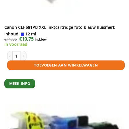
Canon CLI-581PB XXL inktcartridge foto blauw huismerk
Inhoud:
12 ml
Oorspronkelijke
€
10,75
Huidige
€
11,95
incl.btw
prijs
prijs
in voorraad
was:
is:
€11,95.
€10,75.
Canon CLI-581PB XXL inktcartridge foto blauw huismerk aantal
TOEVOEGEN AAN WINKELWAGEN
MEER INFO