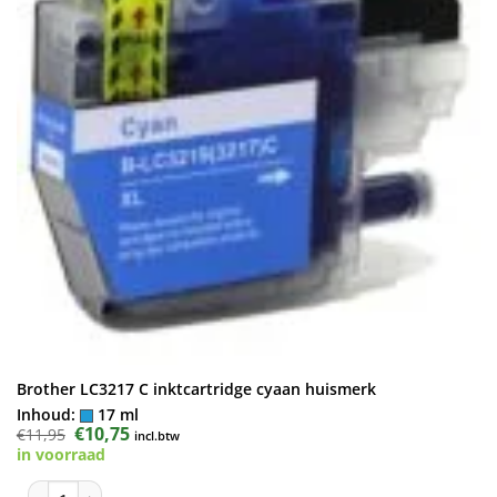
Brother LC3217 C inktcartridge cyaan huismerk
Inhoud:
17 ml
Oorspronkelijke
€
10,75
Huidige
€
11,95
incl.btw
prijs
prijs
in voorraad
was:
is:
€11,95.
€10,75.
Brother LC3217 C inktcartridge cyaan huismerk aantal