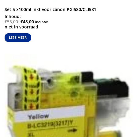
Set 5 x100ml inkt voor canon PGI580/CLI581
Inhoud:
Oorspronkelijke
Huidige
€
56,00
€
48,00
incl.btw
prijs
prijs
niet in voorraad
was:
is:
€56,00.
€48,00.
LEES MEER