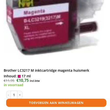
Brother LC3217 M inktcartridge magenta huismerk
Inhoud:
17 ml
Oorspronkelijke
€
10,75
Huidige
€
11,95
incl.btw
prijs
prijs
in voorraad
was:
is:
€11,95.
€10,75.
Brother LC3217 M inktcartridge magenta huismerk aantal
TOEVOEGEN AAN WINKELWAGEN