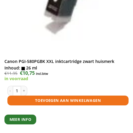
Canon PGI-580PGBK XXL inktcartridge zwart huismerk
Inhoud:
26 ml
Oorspronkelijke
€
10,75
Huidige
€
11,95
incl.btw
prijs
prijs
in voorraad
was:
is:
€11,95.
€10,75.
Canon PGI-580PGBK XXL inktcartridge zwart huismerk aantal
TOEVOEGEN AAN WINKELWAGEN
MEER INFO