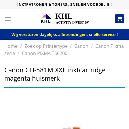
Skip
INKTPATRONEN & TONERS...SNEL EN VOORDELIG !
to
content
Wij versturen dagelijks alle zendingen, snelle service !
Home
/
Zoek op Printertype
/
Canon
/
Canon Pixma
serie
/
Canon PIXMA TS6200
Canon CLI-581M XXL inktcartridge
magenta huismerk