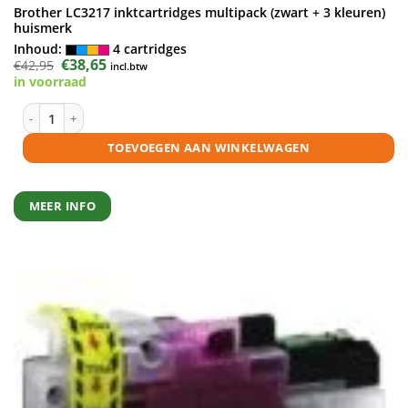
Brother LC3217 inktcartridges multipack (zwart + 3 kleuren)
huismerk
Inhoud:
4 cartridges
Oorspronkelijke
€
38,65
Huidige
€
42,95
incl.btw
prijs
prijs
in voorraad
was:
is:
€42,95.
€38,65.
Brother LC3217 inktcartridges multipack (zwart + 3 kleuren) huismerk 
TOEVOEGEN AAN WINKELWAGEN
MEER INFO