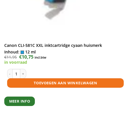
Canon CLI-581C XXL inktcartridge cyaan huismerk
Inhoud:
12 ml
Oorspronkelijke
€
10,75
Huidige
€
11,95
incl.btw
prijs
prijs
in voorraad
was:
is:
€11,95.
€10,75.
Canon CLI-581C XXL inktcartridge cyaan huismerk aantal
TOEVOEGEN AAN WINKELWAGEN
MEER INFO