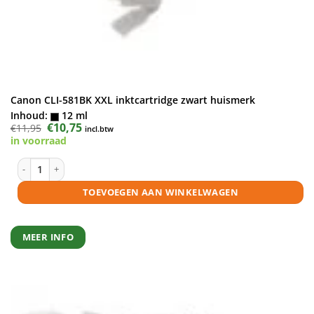
Canon CLI-581BK XXL inktcartridge zwart huismerk
Inhoud:
12 ml
Oorspronkelijke
€
10,75
Huidige
€
11,95
incl.btw
prijs
prijs
in voorraad
was:
is:
€11,95.
€10,75.
Canon CLI-581BK XXL inktcartridge zwart huismerk aantal
TOEVOEGEN AAN WINKELWAGEN
MEER INFO