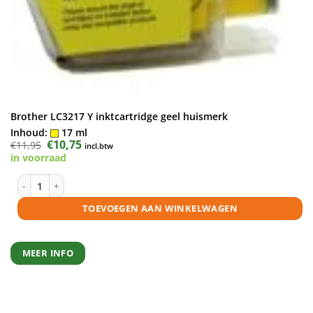
Brother LC3217 Y inktcartridge geel huismerk
Inhoud:
17 ml
Oorspronkelijke
€
10,75
Huidige
€
11,95
incl.btw
prijs
prijs
in voorraad
was:
is:
€11,95.
€10,75.
Brother LC3217 Y inktcartridge geel huismerk aantal
TOEVOEGEN AAN WINKELWAGEN
MEER INFO