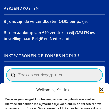
VERZENDKOSTEN
Bij ons zijn de verzendkosten €4,95 per pakje.
Bij een aankoop van €49 versturen wij
GRATIS
uw
bestelling naar België en Nederland.
INKTPATRONEN OF TONERS NODIG ?
Products
search
Welkom bij KHL Inkt !
Winkelinformatie
Om je zo goed mogelijk te helpen, maken we gebruik van cookies.
Activity Invest BV - KHL, Kempische Steenweg 274
Hiermee onthouden we bijvoorbeeld je voorkeuren en verbeteren we
3500 Hasselt - België BE0862447190
onze webshop. Door op 'Accepteren' te klikken ga je hiermee akkoord.