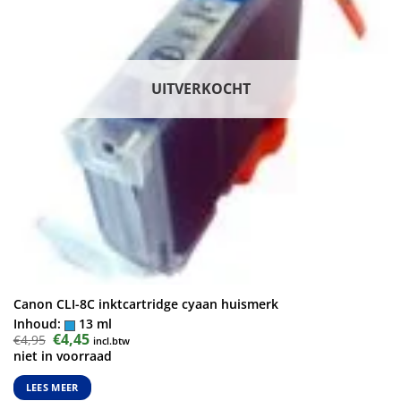
UITVERKOCHT
Canon CLI-8C inktcartridge cyaan huismerk
Inhoud:
13 ml
Oorspronkelijke
€
4,45
Huidige
€
4,95
incl.btw
prijs
prijs
niet in voorraad
was:
is:
€4,95.
€4,45.
LEES MEER