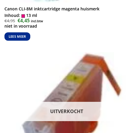
Canon CLI-8M inktcartridge magenta huismerk
Inhoud:
13 ml
Oorspronkelijke
€
4,45
Huidige
€
4,95
incl.btw
prijs
prijs
niet in voorraad
was:
is:
€4,95.
€4,45.
LEES MEER
UITVERKOCHT