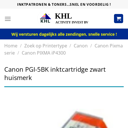
Skip
INKTPATRONEN & TONERS...SNEL EN VOORDELIG !
to
content
Wij versturen dagelijks alle zendingen, snelle service !
Home
/
Zoek op Printertype
/
Canon
/
Canon Pixma
serie
/
Canon PIXMA iP4300
Canon PGI-5BK inktcartridge zwart
huismerk