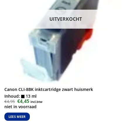
UITVERKOCHT
Canon CLI-8BK inktcartridge zwart huismerk
Inhoud:
13 ml
Oorspronkelijke
€
4,45
Huidige
€
4,95
incl.btw
prijs
prijs
niet in voorraad
was:
is:
€4,95.
€4,45.
LEES MEER