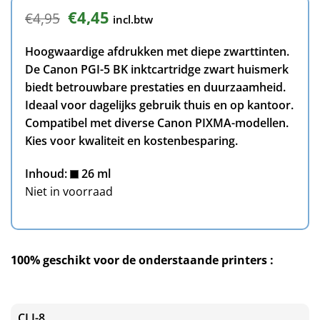
Oorspronkelijke
Huidige
€
4,45
€
4,95
incl.btw
prijs
prijs
was:
is:
Hoogwaardige afdrukken met diepe zwarttinten.
€4,95.
€4,45.
De Canon PGI-5 BK inktcartridge zwart huismerk
biedt betrouwbare prestaties en duurzaamheid.
Ideaal voor dagelijks gebruik thuis en op kantoor.
Compatibel met diverse Canon PIXMA-modellen.
Kies voor kwaliteit en kostenbesparing.
Inhoud:
26 ml
Niet in voorraad
100% geschikt voor de onderstaande printers :
CLI-8