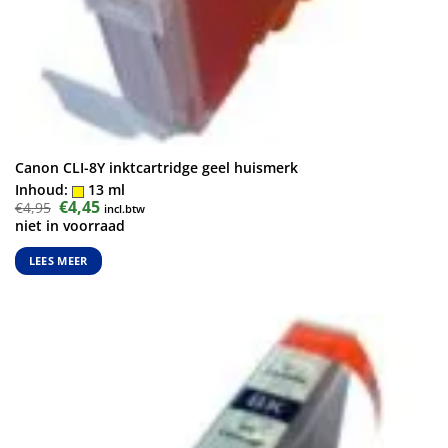
Canon CLI-8Y inktcartridge geel huismerk
Inhoud:
13 ml
Oorspronkelijke
€
4,45
Huidige
€
4,95
incl.btw
prijs
prijs
niet in voorraad
was:
is:
€4,95.
€4,45.
LEES MEER