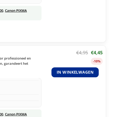
00
,
Canon PIXMA
€
4,95
€
4,45
oor professioneel en
-10%
n, garandeert het
IN WINKELWAGEN
00
,
Canon PIXMA