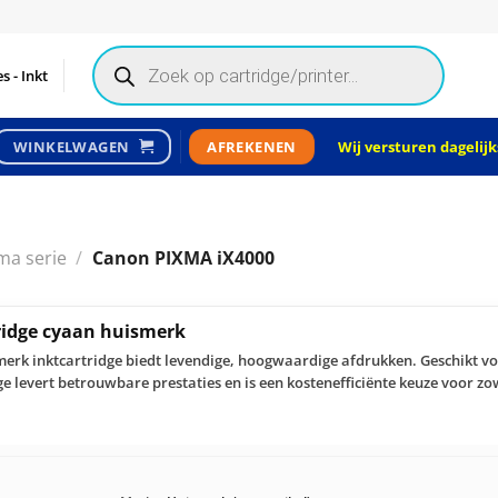
Products
search
s - Inkt
Wij versturen dagelijks
WINKELWAGEN
AFREKENEN
ma serie
/
Canon PIXMA iX4000
ridge cyaan huismerk
merk inktcartridge biedt levendige, hoogwaardige afdrukken. Geschikt 
e levert betrouwbare prestaties en is een kostenefficiënte keuze voor zow