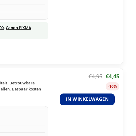
00
,
Canon PIXMA
€
4,95
€
4,45
iteit. Betrouwbare
-10%
dellen. Bespaar kosten
IN WINKELWAGEN