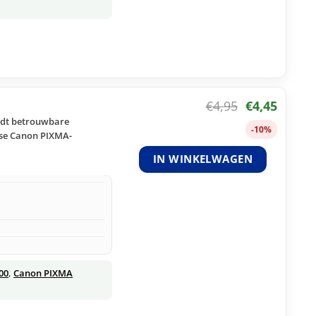
€
4,95
€
4,45
edt betrouwbare
-10%
rse Canon PIXMA-
IN WINKELWAGEN
00
,
Canon PIXMA