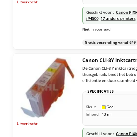
Uitverkocht
Geschikt voor :
Canon PIX
iP4500
,
17 andere printers
Niet in voorraad
Gratis verzending vanaf €49
Canon CLI-8Y inktcart
De Canon CLI-8 Y inktcartrid
thuisgebruik, biedt het betr
efficiëntie en duurzaamheid
SPECIFICATIES
Kleur:
Geel
Inhoud:
13 ml
Uitverkocht
Geschikt voor :
Canon PIX