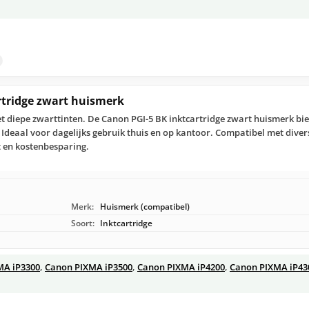
rtridge zwart huismerk
diepe zwarttinten. De Canon PGI-5 BK inktcartridge zwart huismerk bi
 Ideaal voor dagelijks gebruik thuis en op kantoor. Compatibel met dive
t en kostenbesparing.
Merk:
Huismerk (compatibel)
Soort:
Inktcartridge
MA iP3300
,
Canon PIXMA iP3500
,
Canon PIXMA iP4200
,
Canon PIXMA iP43