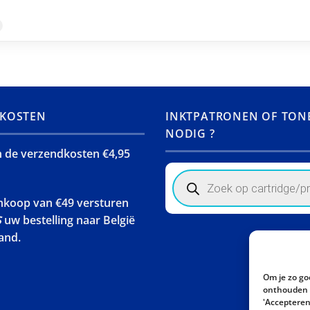
KOSTEN
INKTPATRONEN OF TON
NODIG ?
jn de verzendkosten €4,95
Products
search
ankoop van €49 versturen
S
uw bestelling naar België
and.
Om je zo go
onthouden w
'Accepteren'