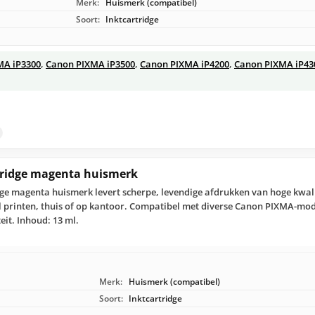
Merk:
Huismerk (compatibel)
Soort:
Inktcartridge
MA iP3300
,
Canon PIXMA iP3500
,
Canon PIXMA iP4200
,
Canon PIXMA iP43
tridge magenta huismerk
dge magenta huismerk levert scherpe, levendige afdrukken van hoge kwal
el printen, thuis of op kantoor. Compatibel met diverse Canon PIXMA-mo
eit. Inhoud: 13 ml.
Merk:
Huismerk (compatibel)
Soort:
Inktcartridge