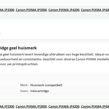
MA iP3300
,
Canon PIXMA iP3500
,
Canon PIXMA iP4200
,
Canon PIXMA iP43
ridge geel huismerk
ge geel huismerk levert levendige afdrukken van hoge kwaliteit. Ideaal v
ouwbaarheid en consistentie. Geschikt voor diverse Canon PIXMA modelle
 voor uw printopdrachten.
Merk:
Huismerk (compatibel)
Soort:
Inktcartridge
MA iP3300
,
Canon PIXMA iP3500
,
Canon PIXMA iP4200
,
Canon PIXMA iP43