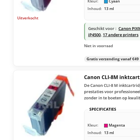
Kleur:
Cyaan
Inhoud:
13 ml
Uitverkocht
Geschikt voor :
Canon PIX
iP4500
,
17 andere printers
Niet in voorraad
Gratis verzending vanaf €49
Canon CLI-8M inktcar
De Canon CLI-8 M inktcartri
prestaties voor professione
zonder in te boeten op kwalit
SPECIFICATIES
Kleur:
Magenta
Inhoud:
13 ml