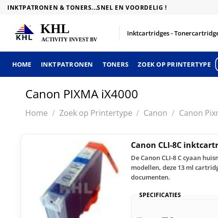
Skip
INKTPATRONEN & TONERS...SNEL EN VOORDELIG !
to
content
Inktcartridges - Tonercartridge
HOME
INKTPATRONEN
TONERS
ZOEK OP PRINTERTYPE
Canon PIXMA iX4000
Home
/
Zoek op Printertype
/
Canon
/
Canon Pix
Canon CLI-8C inktcart
De Canon CLI-8 C cyaan huis
modellen, deze 13 ml cartridg
documenten.
SPECIFICATIES