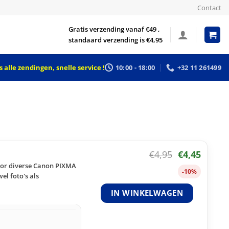
Contact
Gratis verzending vanaf €49 ,
standaard verzending is €4,95
 alle zendingen, snelle service !
10:00 - 18:00
+32 11 261499
€
4,95
€
4,45
voor diverse Canon PIXMA
-10%
el foto's als
IN WINKELWAGEN