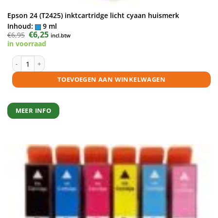
Epson 24 (T2425) inktcartridge licht cyaan huismerk
Inhoud:
9 ml
Oorspronkelijke
€
6,25
Huidige
€
6,95
incl.btw
prijs
prijs
in voorraad
was:
is:
€6,95.
€6,25.
Epson 24 (T2425) inktcartridge licht cyaan huismerk aantal
TOEVOEGEN AAN WINKELWAGEN
MEER INFO