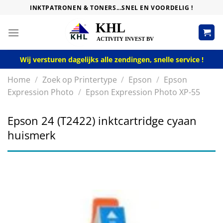
Skip
INKTPATRONEN & TONERS...SNEL EN VOORDELIG !
to
content
Wij versturen dagelijks alle zendingen, snelle service !
Home
/
Zoek op Printertype
/
Epson
/
Epson
Expression Photo
/
Epson Expression Photo XP-55
Epson 24 (T2422) inktcartridge cyaan
huismerk