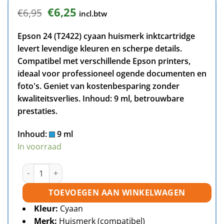
Oorspronkelijke
Huidige
€
6,25
€
6,95
incl.btw
prijs
prijs
was:
is:
Epson 24 (T2422) cyaan huismerk inktcartridge
€6,95.
€6,25.
levert levendige kleuren en scherpe details.
Compatibel met verschillende Epson printers,
ideaal voor professioneel ogende documenten en
foto's. Geniet van kostenbesparing zonder
kwaliteitsverlies. Inhoud: 9 ml, betrouwbare
prestaties.
Inhoud:
9 ml
In voorraad
Epson 24 (T2422) inktcartridge cyaan huismerk aantal
TOEVOEGEN AAN WINKELWAGEN
Kleur:
Cyaan
Merk:
Huismerk (compatibel)