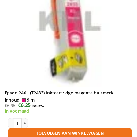
Epson 24XL (T2433) inktcartridge magenta huismerk
Inhoud:
9 ml
Oorspronkelijke
€
6,25
Huidige
€
6,95
incl.btw
prijs
prijs
in voorraad
was:
is:
€6,95.
€6,25.
Epson 24XL (T2433) inktcartridge magenta huismerk aantal
TOEVOEGEN AAN WINKELWAGEN