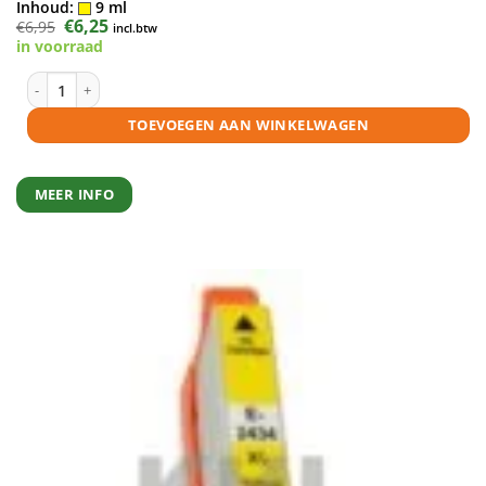
Inhoud:
9 ml
Oorspronkelijke
€
6,25
Huidige
€
6,95
incl.btw
prijs
prijs
in voorraad
was:
is:
€6,95.
€6,25.
Epson 24XL (T2434) inktcartridge geel huismerk aantal
TOEVOEGEN AAN WINKELWAGEN
MEER INFO