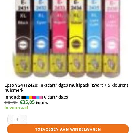
Epson 24 (T2428) inktcartridges multipack (zwart + 5 kleuren)
huismerk
Inhoud:
6 cartridges
Oorspronkelijke
€
35,05
Huidige
€
38,95
incl.btw
prijs
prijs
in voorraad
was:
is:
€38,95.
€35,05.
Epson 24 (T2428) inktcartridges multipack (zwart + 5 kleuren) huismerk
TOEVOEGEN AAN WINKELWAGEN