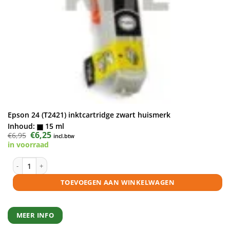
Epson 24 (T2421) inktcartridge zwart huismerk
Inhoud:
15 ml
Oorspronkelijke
€
6,25
Huidige
€
6,95
incl.btw
prijs
prijs
in voorraad
was:
is:
€6,95.
€6,25.
Epson 24 (T2421) inktcartridge zwart huismerk aantal
TOEVOEGEN AAN WINKELWAGEN
MEER INFO