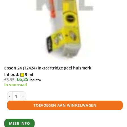
Epson 24 (T2424) inktcartridge geel huismerk
Inhoud:
9 ml
Oorspronkelijke
€
6,25
Huidige
€
6,95
incl.btw
prijs
prijs
in voorraad
was:
is:
€6,95.
€6,25.
Epson 24 (T2424) inktcartridge geel huismerk aantal
TOEVOEGEN AAN WINKELWAGEN
MEER INFO