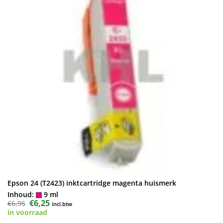
Epson 24 (T2423) inktcartridge magenta huismerk
Inhoud:
9 ml
Oorspronkelijke
€
6,25
Huidige
€
6,95
incl.btw
prijs
prijs
in voorraad
was:
is:
€6,95.
€6,25.