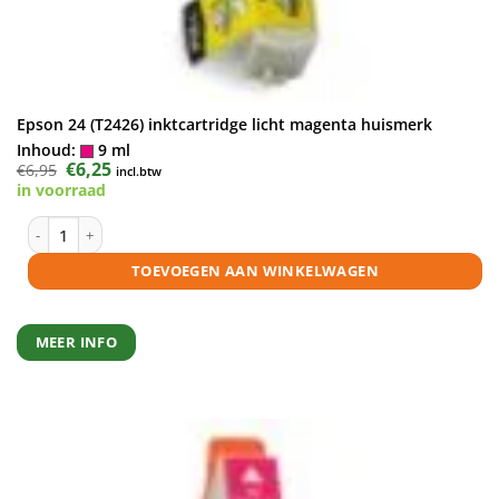
Epson 24 (T2426) inktcartridge licht magenta huismerk
Inhoud:
9 ml
Oorspronkelijke
€
6,25
Huidige
€
6,95
incl.btw
prijs
prijs
in voorraad
was:
is:
€6,95.
€6,25.
Epson 24 (T2426) inktcartridge licht magenta huismerk aantal
TOEVOEGEN AAN WINKELWAGEN
MEER INFO