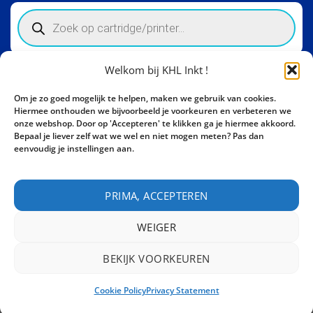
Products
search
Welkom bij KHL Inkt !
Winkelinformatie
Om je zo goed mogelijk te helpen, maken we gebruik van cookies.
Activity Invest BV - KHL, Kempische Steenweg 274
Hiermee onthouden we bijvoorbeeld je voorkeuren en verbeteren we
3500 Hasselt - België BE0862447190
onze webshop. Door op 'Accepteren' te klikken ga je hiermee akkoord.
Bepaal je liever zelf wat we wel en niet mogen meten? Pas dan
Bel ons nu:
+32 11 261499
eenvoudig je instellingen aan.
E-mail:
sales@khl-inkt.be
PRIMA, ACCEPTEREN
WEIGER
BEKIJK VOORKEUREN
CONTACT
Cookie Policy
Privacy Statement
Copyright 2026 ©
Activity Invest BV - KHL INKT