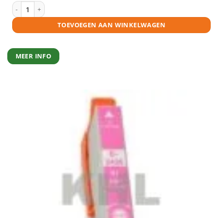
Epson 24XL (T2435) inktcartridge licht cyaan huismerk aantal
TOEVOEGEN AAN WINKELWAGEN
MEER INFO