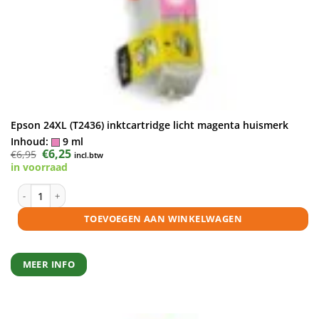
Epson 24XL (T2436) inktcartridge licht magenta huismerk
Inhoud:
9 ml
Oorspronkelijke
€
6,25
Huidige
€
6,95
incl.btw
prijs
prijs
in voorraad
was:
is:
€6,95.
€6,25.
Epson 24XL (T2436) inktcartridge licht magenta huismerk aantal
TOEVOEGEN AAN WINKELWAGEN
MEER INFO