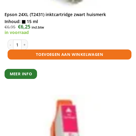
Epson 24XL (T2431) inktcartridge zwart huismerk
Inhoud:
15 ml
Oorspronkelijke
€
6,25
Huidige
€
6,95
incl.btw
prijs
prijs
in voorraad
was:
is:
€6,95.
€6,25.
Epson 24XL (T2431) inktcartridge zwart huismerk aantal
TOEVOEGEN AAN WINKELWAGEN
MEER INFO