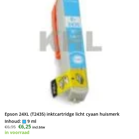
Epson 24XL (T2435) inktcartridge licht cyaan huismerk
Inhoud:
9 ml
Oorspronkelijke
€
6,25
Huidige
€
6,95
incl.btw
prijs
prijs
in voorraad
was:
is:
€6,95.
€6,25.