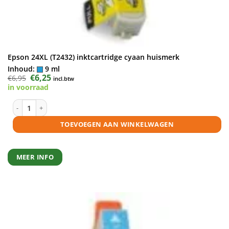
Epson 24XL (T2432) inktcartridge cyaan huismerk
Inhoud:
9 ml
Oorspronkelijke
€
6,25
Huidige
€
6,95
incl.btw
prijs
prijs
in voorraad
was:
is:
€6,95.
€6,25.
Epson 24XL (T2432) inktcartridge cyaan huismerk aantal
TOEVOEGEN AAN WINKELWAGEN
MEER INFO